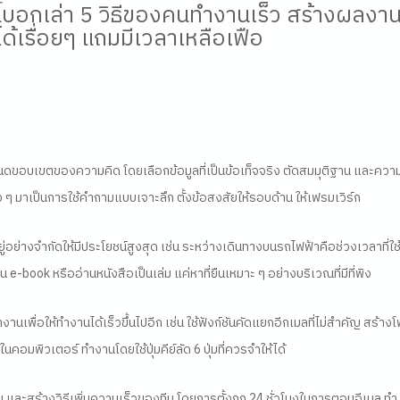
ี้บอกเล่า
5 วิธีของคนทำงานเร็ว สร้างผลงานช
เรื่อยๆ แถมมีเวลาเหลือเฟือ
ำหนดขอบเขตของความคิด
โดยเลือกข้อมูลที่เป็นข้อเท็จจริง ตัดสมมุติฐาน และควา
 ๆ มาเป็นการใช้คำถามแบบเจาะลึก ตั้งข้อสงสัยให้รอบด้าน ให้เฟรมเวิร์ก
ยู่อย่างจำกัดให้มีประโยชน์สูงสุด
เช่น ระหว่างเดินทางบนรถไฟฟ้าคือช่วงเวลาที่ใช
าน
e-book
หรืออ่านหนังสือเป็นเล่ม แค่หาที่ยืนเหมาะ ๆ อย่างบริเวณที่มีที่พิง
านเพื่อให้ทำงานได้เร็วขึ้นไปอีก
เช่น ใช้ฟังก์ชันคัดแยกอีกเมลที่ไม่สำคัญ สร้าง
ในคอมพิวเตอร์ ทำงานโดยใช้ปุ่มคีย์ลัด
6
ปุ่มที่ควรจำให้ได้
 และสร้างวิธีเพิ่มความเร็วของทีม
โดยการตั้งกฎ 24 ชั่วโมงในการตอบอีเมล ทำ