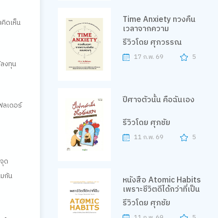
Time Anxiety ทวงคืน
มคิดเห็น
เวลาจากความ
รีวิวโดย ศุภวรรณ
17 ก.พ. 69
5
้ลงทุน
ปีศาจตัวนั้น คือฉันเอง
โฟลเดอร์
รีวิวโดย ศุภชัย
11 ก.พ. 69
5
จุด
มกัน
หนังสือ Atomic Habits
เพราะชีวิตดีได้กว่าที่เป็น
รีวิวโดย ศุภชัย
11 ก.พ. 69
5