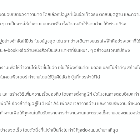
ำหนดขอบเขตของความคิด
โดยเลือกข้อมูลที่เป็นข้อเท็จจริง ตัดสมมุติฐาน และควา
 ๆ มาเป็นการใช้คำถามแบบเจาะลึก ตั้งข้อสงสัยให้รอบด้าน ให้เฟรมเวิร์ก
ยู่อย่างจำกัดให้มีประโยชน์สูงสุด
เช่น ระหว่างเดินทางบนรถไฟฟ้าคือช่วงเวลาที่ใช
าน
e-book
หรืออ่านหนังสือเป็นเล่ม แค่หาที่ยืนเหมาะ ๆ อย่างบริเวณที่มีที่พิง
านเพื่อให้ทำงานได้เร็วขึ้นไปอีก
เช่น ใช้ฟังก์ชันคัดแยกอีกเมลที่ไม่สำคัญ สร้าง
ในคอมพิวเตอร์ ทำงานโดยใช้ปุ่มคีย์ลัด
6
ปุ่มที่ควรจำให้ได้
 และสร้างวิธีเพิ่มความเร็วของทีม
โดยการตั้งกฎ 24 ชั่วโมงในการตอบอีเมล ทำ
เพื่อให้เรื่องสำคัญอยู่ใน 1 หน้า
A4
เพื่อลดเวลาการอ่าน และการบรีฟงาน กำหนด
ำงานเพื่อให้ทุกคนในทีมรับทราบการทำงานงานและตรวจเช็คงานของตนเองร่ว
่างรวดเร็ว
โดยตัดสิ่งที่ไม่จำเป็นทิ้งไป ทำให้ถูกต้องแม่นยำมากที่สุด