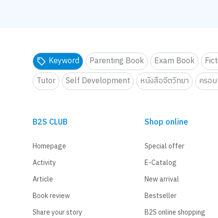
Keyword
Parenting Book
Exam Book
Fic
Tutor
Self Development
หนังสือจิตวิทยา
ครอบค
B2S CLUB
Shop online
Homepage
Special offer
Activity
E-Catalog
Article
New arrival
Book review
Bestseller
Share your story
B2S online shopping