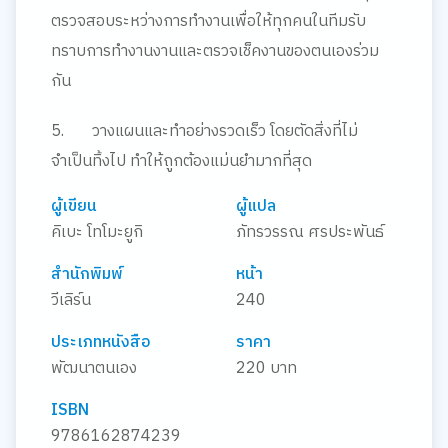
ตรวจสอบระหว่างการทำงานเพื่อให้ทุกคนในทีมรับ
ทราบการทำงานงานและตรวจเช็คงานของตนเองร่วม
กัน
5.
วางแผนและทำอย่างรวดเร็ว
โดยตัดสิ่งที่ไม่
จำเป็นทิ้งไป ทำให้ถูกต้องแม่นยำมากที่สุด
ผู้เขียน
ผู้แปล
คิเบะ โทโมะยูกิ
ภัทรวรรณ ศรประพันธ์
สำนักพิมพ์
หน้า
วีเลิร์น
240
ประเภทหนังสือ
ราคา
พัฒนาตนเอง
220 บาท
ISBN
9786162874239