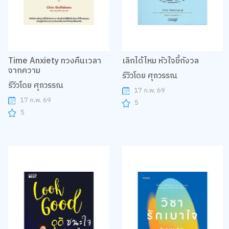
Time Anxiety ทวงคืนเวลา
เลิกได้ไหม หัวใจขี้กังวล
จากความ
รีวิวโดย ศุภวรรณ
รีวิวโดย ศุภวรรณ
17 ก.พ. 69
17 ก.พ. 69
5
5