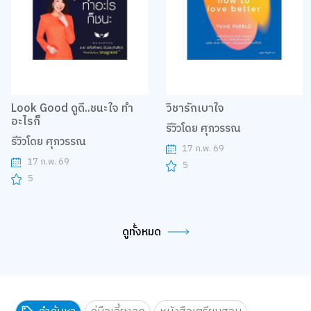
Look Good ดูดี..ชนะใจ ทำ
วิชารักเบาใจ
อะไรก็
รีวิวโดย ศุภวรรณ
รีวิวโดย ศุภวรรณ
17 ก.พ. 69
17 ก.พ. 69
5
5
ดูทั้งหมด