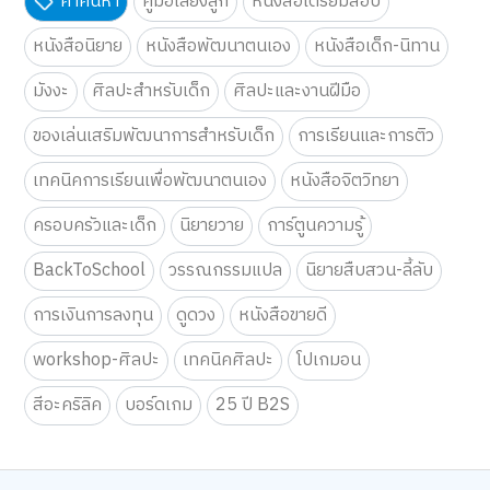
คำค้นหา
คู่มือเลี้ยงลูก
หนังสือเตรียมสอบ
หนังสือนิยาย
หนังสือพัฒนาตนเอง
หนังสือเด็ก-นิทาน
มังงะ
ศิลปะสำหรับเด็ก
ศิลปะและงานฝีมือ
ของเล่นเสริมพัฒนาการสำหรับเด็ก
การเรียนและการติว
เทคนิคการเรียนเพื่อพัฒนาตนเอง
หนังสือจิตวิทยา
ครอบครัวและเด็ก
นิยายวาย
การ์ตูนความรู้
BackToSchool
วรรณกรรมแปล
นิยายสืบสวน-ลี้ลับ
การเงินการลงทุน
ดูดวง
หนังสือขายดี
workshop-ศิลปะ
เทคนิคศิลปะ
โปเกมอน
สีอะคริลิค
บอร์ดเกม
25 ปี B2S