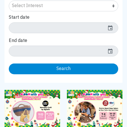
Start date
event
End date
event
Search