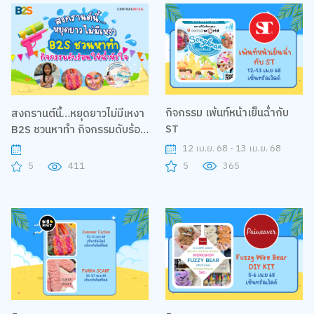
กิจกรรม เพ้นท์หน้าเย็นฉ่ำกับ
สงกรานต์นี้…หยุดยาวไม่มีเหงา
ST
B2S ชวนหาทำ กิจกรรมดับร้อน
ให้ฉ่ำหัวใจ เติมความสุขให้ทุก
12 เม.ย. 68 - 13 เม.ย. 68
ครอบครัว
5
365
5
411