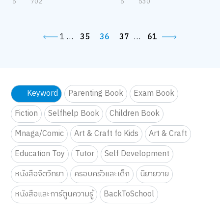
กิจกรรม Ocean Slime
กิจกรรม POP UP by DG Arts
Club x @B2S Thailand
05 เม.ย. 68 - 06 เม.ย. 68
04 เม.ย. 68 - 06 เม.ย. 68
5
702
5
530
1
…
35
36
37
…
61
Keyword
Parenting Book
Exam Book
Fiction
Selfhelp Book
Children Book
Mnaga/Comic
Art & Craft fo Kids
Art & Craft
Education Toy
Tutor
Self Development