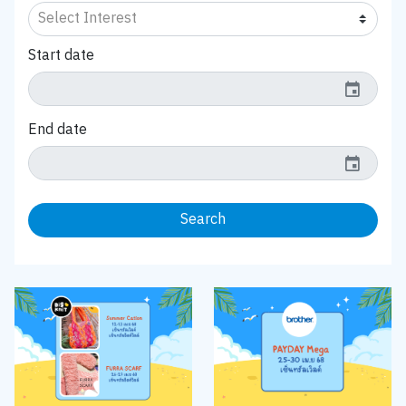
Start date
event
End date
event
Search