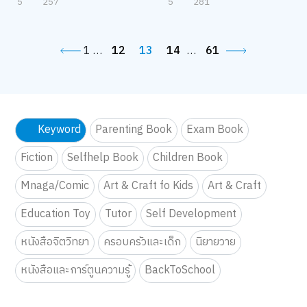
Magical Kingdom SLIME By
Magical Kingdom SLIME By
Elmer’s
Elmer’s
14 มี.ค. 69 - 15 มี.ค. 69
14 มี.ค. 69 - 15 มี.ค. 69
5
257
5
281
1
…
12
13
14
…
61
Keyword
Parenting Book
Exam Book
Fiction
Selfhelp Book
Children Book
Mnaga/Comic
Art & Craft fo Kids
Art & Craft
Education Toy
Tutor
Self Development