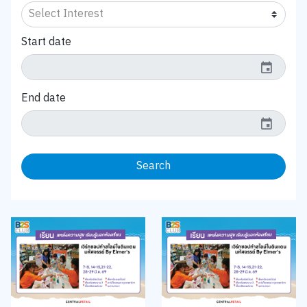
Start date
event
End date
event
Search