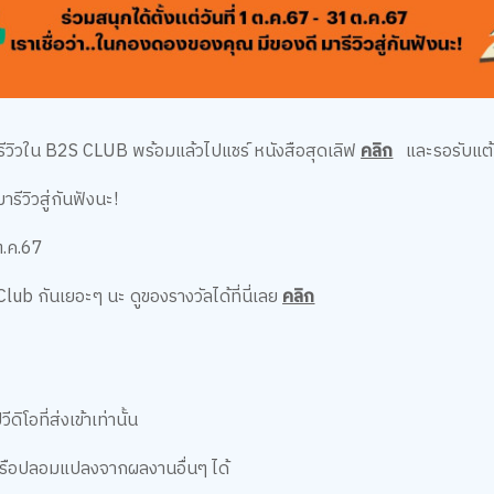
ยนรีวิวใน B2S CLUB พร้อมแล้วไปแชร์ หนังสือสุดเลิฟ
คลิก
และรอรับแต้ม
ารีวิวสู่กันฟังนะ!
 ต.ค.67
b กันเยอะๆ นะ ดูของรางวัลได้ที่นี่เลย
คลิก
ดิโอที่ส่งเข้าเท่านั้น
หรือปลอมแปลงจากผลงานอื่นๆ ได้