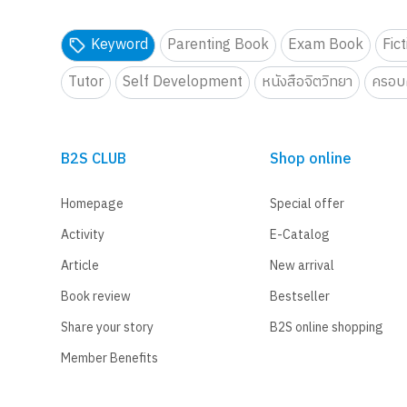
Keyword
Parenting Book
Exam Book
Fic
Tutor
Self Development
หนังสือจิตวิทยา
ครอบค
B2S CLUB
Shop online
Homepage
Special offer
Activity
E-Catalog
Article
New arrival
Book review
Bestseller
Share your story
B2S online shopping
Member Benefits