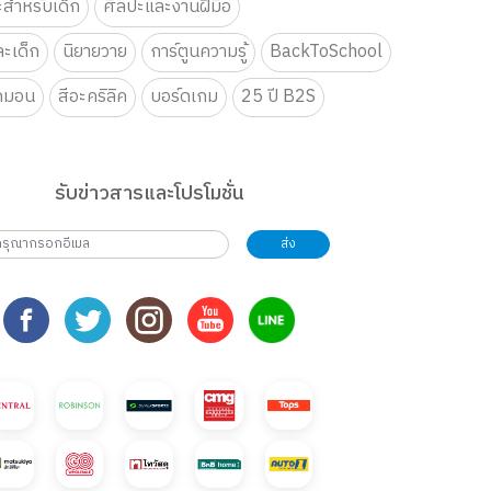
ะสำหรับเด็ก
ศิลปะและงานฝีมือ
ะเด็ก
นิยายวาย
การ์ตูนความรู้
BackToSchool
กมอน
สีอะคริลิค
บอร์ดเกม
25 ปี B2S
รับข่าวสารและโปรโมชั่น
ส่ง