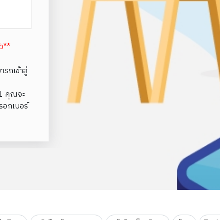
้ว**
รถเข้าสู่
e1 คุณจะ
รอกเบอร์