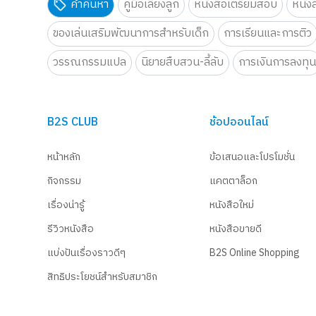
คำค้นหา
คู่มือเลี้ยงลูก
หนังสือเตรียมสอบ
หนัง
ของเล่นเสริมพัฒนาการสำหรับเด็ก
การเรียนและการติว
วรรณกรรมแปล
นิยายสืบสวน-ลี้ลับ
การเงินการลงทุ
B2S CLUB
ช้อปออนไลน์
หน้าหลัก
ข้อเสนอและโปรโมชั่น
กิจกรรม
แคตตาล็อก
เรื่องน่ารู้
หนังสือใหม่
รีวิวหนังสือ
หนังสือขายดี
แบ่งปันเรื่องราวดีๆ
B2S Online Shopping
สิทธิประโยชน์สำหรับสมาชิก