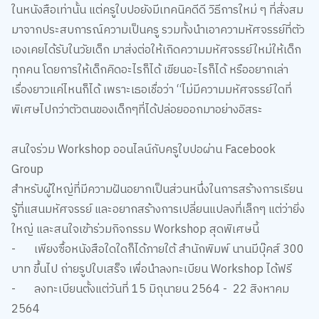
ในหนังสือเท่านั้น แต่ครูใบปอยังมีเทคนิคดีดี วิธีการใหม่ ๆ ที่สั่งสม
มาจากประสบการณ์ความเป็นครู รวมทั้งนำเอาความหัศจรรย์ที่ตัว
เองเคยได้รับในวัยเด็ก มาส่งต่อให้เกิดความมหัศจรรย์ใหม่ให้เด็ก
ทุกคน โดยการให้เด็กคิดอะไรก็ได้ เขียนอะไรก็ได้ หรืออยากเล่า
เรื่องยาวแค่ไหนก็ได้ เพราะเธอเชื่อว่า “ไม่มีความมหัศจรรย์ใดที่
พิเศษไปกว่าตัวตนของเด็กๆที่ได้ปล่อยออกมาอย่างอิสระ
สนใจร่วม Workshop ออนไลน์กับครูใบปอผ่าน Facebook
Group
สำหรับผู้ใหญ่ที่มีความฝันอยากเป็นส่วนหนึ่งในการสร้างการเรียน
รู้ที่แสนมหัศจรรย์ และอยากสร้างการเปลี่ยนแปลงที่เล็กๆ แต่ว่ายิ่ง
ใหญ่ และสนใจเข้าร่วมกิจกรรม Workshop สุดพิเศษนี้
-
เพียงซื้อหนังสือใดใดก็ได้ภายใต้ สำนักพิมพ์ นานมีบุ๊คส์ 300
บาท ขึ้นไป ถ่ายรูปใบเสร็จ เพื่อนำลงทะเบียน Workshop ได้ฟรี
-
ลงทะเบียนตั้งแต่วันที่ 15 มิถุนายน 2564 - 22 สิงหาคม
2564