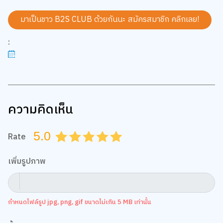
มาเป็นชาว B2S CLUB ด้วยกันนะ สมัครสมาชิก
คลิกเลย!
:
ความคิดเห็น
5.0
Rate
0.5
1.0
1.5
2.0
2.5
3.0
3.5
4.0
4.5
5.0
เพิ่มรูปภาพ
กำหนดไฟล์รูป jpg, png, gif ขนาดไม่เกิน 5 MB เท่านั้น