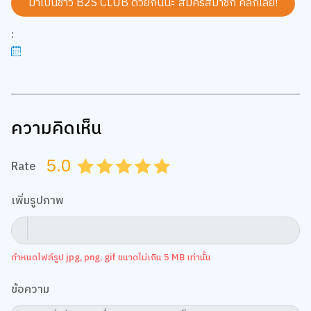
มาเป็นชาว B2S CLUB ด้วยกันนะ สมัครสมาชิก
คลิกเลย!
:
ความคิดเห็น
5.0
Rate
0.5
1.0
1.5
2.0
2.5
3.0
3.5
4.0
4.5
5.0
เพิ่มรูปภาพ
กำหนดไฟล์รูป jpg, png, gif ขนาดไม่เกิน 5 MB เท่านั้น
ข้อความ