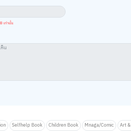
 เท่านั้น
tion
Selfhelp Book
Children Book
Mnaga/Comic
Art &