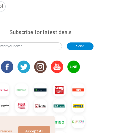
ol
Subscribe for latest deals
Send
erences
Accept All