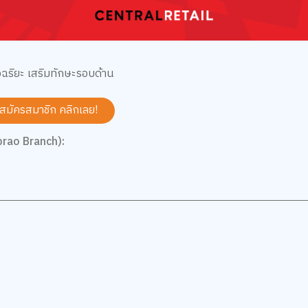
จฉริยะ เสริมทักษะรอบด้าน
 สมัครสมาชิก
คลิกเลย!
prao Branch):
5
5.0