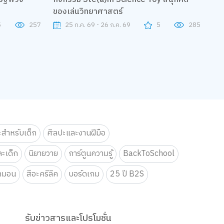
ของเล่นวิทยาศาสตร์
5
257
25 ก.ค. 69 - 26 ก.ค. 69
5
285
ะสำหรับเด็ก
ศิลปะและงานฝีมือ
ะเด็ก
นิยายวาย
การ์ตูนความรู้
BackToSchool
กมอน
สีอะคริลิค
บอร์ดเกม
25 ปี B2S
รับข่าวสารและโปรโมชั่น