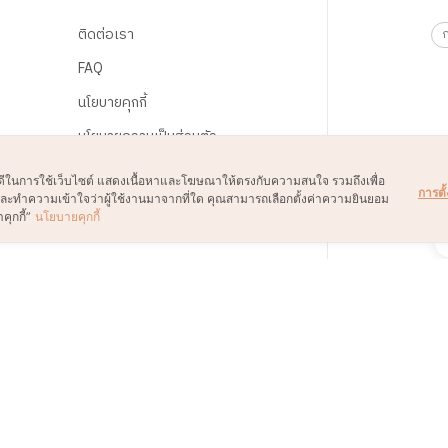
ติดต่อเรา
FAQ
นโยบายคุกกี้
นโยบายความเป็นส่วนตัว
ข้อตกลงและเงื่อนไข
์ที่ดีในการใช้เว็บไซต์ แสดงเนื้อหาและโฆษณาให้ตรงกับความสนใจ รวมถึงเพื่อ
การตั้
์และทำความเข้าใจว่าผู้ใช้งานมาจากที่ใด คุณสามารถเลือกตั้งค่าความยินยอม
ยกเลิกการการรับข่าวสาร
คุกกี้”
นโยบายคุกกี้
ยกเลิกการเป็นสมาชิก
© 2021 B2S CLUB, All rights reserved. Web Design by
1001click.