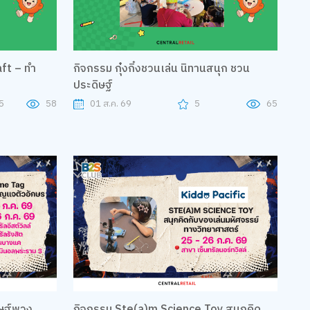
ft – ทำ
กิจกรรม กุ๋งกิ๋งชวนเล่น นิทานสนุก ชวน
ประดิษฐ์
5
58
01 ส.ค. 69
5
65
กิจกรรม Ste(a)m Science Toy สนุกคิด