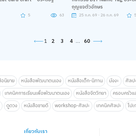
กุญแจตัวอักษร
25 ก.ค. 69 - 26 ก.ค. 69
9
5
63
1
2
3
4
…
60
สือนิยาย
หนังสือพัฒนาตนเอง
หนังสือเด็ก-นิทาน
มังงะ
ศิลป
เทคนิคการเรียนเพื่อพัฒนาตนเอง
หนังสือจิตวิทยา
ครอบครัวแล
น
ดูดวง
หนังสือขายดี
workshop-ศิลปะ
เทคนิคศิลปะ
โปเ
เกี่ยวกับเรา