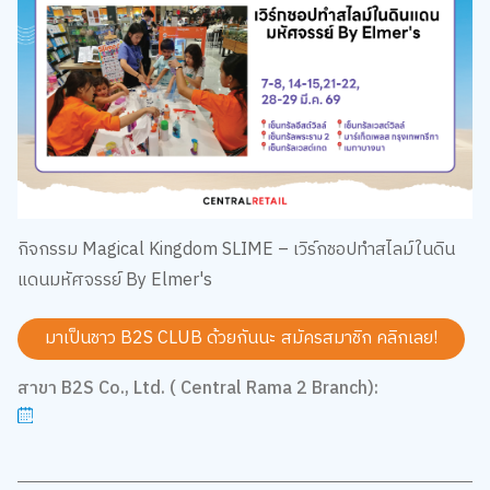
กิจกรรม Magical Kingdom SLIME – เวิร์กชอปทำสไลม์ในดิน
แดนมหัศจรรย์ By Elmer's
มาเป็นชาว B2S CLUB ด้วยกันนะ สมัครสมาชิก
คลิกเลย!
สาขา B2S Co., Ltd. ( Central Rama 2 Branch):