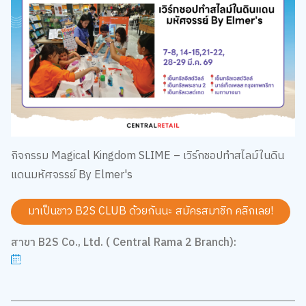
กิจกรรม Magical Kingdom SLIME – เวิร์กชอปทำสไลม์ในดิน
แดนมหัศจรรย์ By Elmer's
มาเป็นชาว B2S CLUB ด้วยกันนะ สมัครสมาชิก
คลิกเลย!
สาขา B2S Co., Ltd. ( Central Rama 2 Branch):