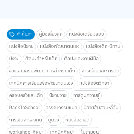
คำค้นหา
คู่มือเลี้ยงลูก
หนังสือเตรียมสอบ
หนังสือนิยาย
หนังสือพัฒนาตนเอง
หนังสือเด็ก-นิทาน
มังงะ
ศิลปะสำหรับเด็ก
ศิลปะและงานฝีมือ
ของเล่นเสริมพัฒนาการสำหรับเด็ก
การเรียนและการติว
เทคนิคการเรียนเพื่อพัฒนาตนเอง
หนังสือจิตวิทยา
ครอบครัวและเด็ก
นิยายวาย
การ์ตูนความรู้
BackToSchool
วรรณกรรมแปล
นิยายสืบสวน-ลี้ลับ
การเงินการลงทุน
ดูดวง
หนังสือขายดี
workshop-ศิลปะ
เทคนิคศิลปะ
โปเกมอน