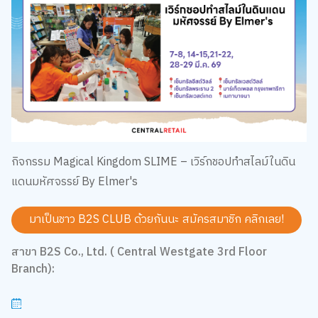
กิจกรรม Magical Kingdom SLIME – เวิร์กชอปทำสไลม์ในดิน
แดนมหัศจรรย์ By Elmer's
มาเป็นชาว B2S CLUB ด้วยกันนะ สมัครสมาชิก
คลิกเลย!
สาขา B2S Co., Ltd. ( Central Westgate 3rd Floor
Branch):