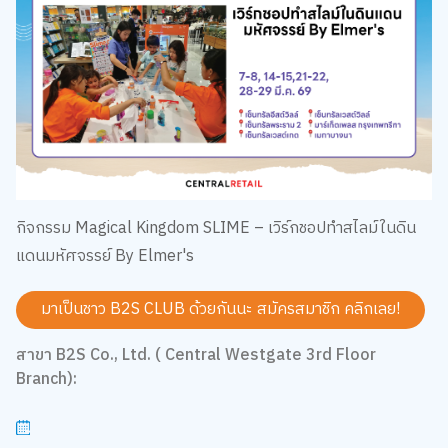
กิจกรรม Magical Kingdom SLIME – เวิร์กชอปทำสไลม์ในดิน
แดนมหัศจรรย์ By Elmer's
มาเป็นชาว B2S CLUB ด้วยกันนะ สมัครสมาชิก
คลิกเลย!
สาขา B2S Co., Ltd. ( Central Westgate 3rd Floor
Branch):