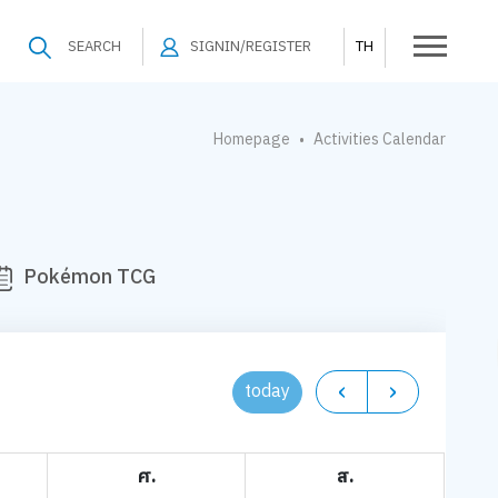
SEARCH
SIGNIN/REGISTER
TH
Homepage
Activities Calendar
•
Pokémon TCG
today
ศ.
ส.