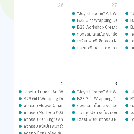
26
27
“Joyful Frame” Art Workshop ดีไ
“
B2S Gift Wrapping Design cont
B
B2S Workshop Creator – เปิดรั
B
กิจกรรม สไลม์เลิฟปาร์ตี้ ปั้นสนุ
กิ
เตรียมพบกับกิจกรรม New Trainer
เ
แบตใกล้หมด... แต่ความสนุกยังชาร
แ
2
3
“Joyful Frame” Art Workshop ดีไซน์เฟรมการ์ด ชิ้นเดียวในโลก เต
“Joyful Frame” Art Workshop ดีไ
“
B2S Gift Wrapping Design contest 2026 LIVE Playfull: ส่ง
B2S Gift Wrapping Design cont
B
กิจกรรม Flower Omamori Craft – ทำเครื่องรางแทนใจ
กิจกรรม สไลม์เลิฟปาร์ตี้ ปั้นสนุ
กิ
กิจกรรม Mother&#039;s Day Slime – ทำสไลม์วันแม่
จอยทุก Gen ยกโรงเรียน
จ
กิจกรรม Pen Engraving – แกะสลักปากกาในแบบคุณ
เตรียมพบกับกิจกรรม New Trainer
เ
กิจกรรม สไลม์เลิฟปาร์ตี้ ปั้นสนุกสุดมุ้งมิ้ง - Magical SLIME L
จอยทุก Gen ยกโรงเรียน