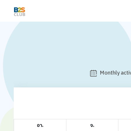
Monthly activ
อา.
จ.