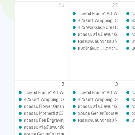
26
27
“Joyful Frame” Art Workshop ดีไ
“
B2S Gift Wrapping Design cont
B
B2S Workshop Creator – เปิดรั
B
กิจกรรม สไลม์เลิฟปาร์ตี้ ปั้นสนุ
กิ
เตรียมพบกับกิจกรรม New Trainer
เ
แบตใกล้หมด... แต่ความสนุกยังชาร
แ
2
3
“Joyful Frame” Art Workshop ดีไซน์เฟรมการ์ด ชิ้นเดียวในโลก เต
“Joyful Frame” Art Workshop ดีไ
“
B2S Gift Wrapping Design contest 2026 LIVE Playfull: ส่ง
B2S Gift Wrapping Design cont
B
กิจกรรม Flower Omamori Craft – ทำเครื่องรางแทนใจ
กิจกรรม สไลม์เลิฟปาร์ตี้ ปั้นสนุ
กิ
กิจกรรม Mother&#039;s Day Slime – ทำสไลม์วันแม่
จอยทุก Gen ยกโรงเรียน
จ
กิจกรรม Pen Engraving – แกะสลักปากกาในแบบคุณ
เตรียมพบกับกิจกรรม New Trainer
เ
กิจกรรม สไลม์เลิฟปาร์ตี้ ปั้นสนุกสุดมุ้งมิ้ง - Magical SLIME L
จอยทุก Gen ยกโรงเรียน