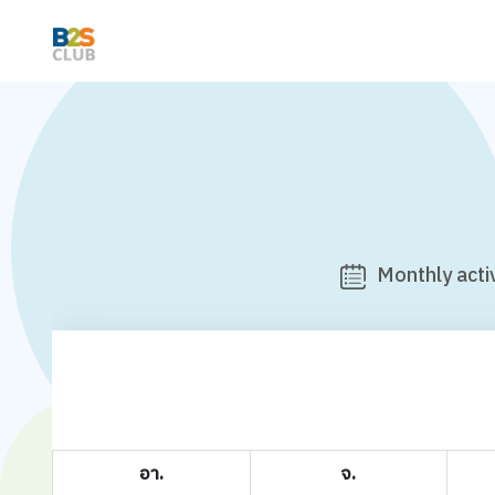
Monthly activ
อา.
จ.