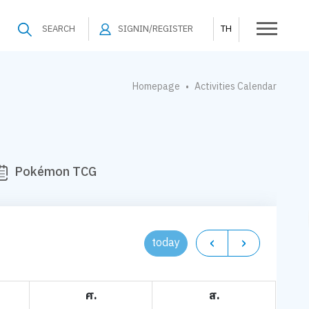
SEARCH
SIGNIN/REGISTER
TH
Homepage
Activities Calendar
•
Pokémon TCG
today
ศ.
ส.