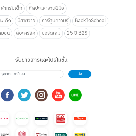
ะสำหรับเด็ก
ศิลปะและงานฝีมือ
ะเด็ก
นิยายวาย
การ์ตูนความรู้
BackToSchool
กมอน
สีอะคริลิค
บอร์ดเกม
25 ปี B2S
รับข่าวสารและโปรโมชั่น
ส่ง