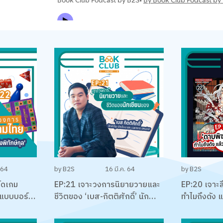
 64
by B2S
16 มี.ค. 64
by B2S
์ดเกม
EP:21 เจาะวงการนิยายวายและ
EP:20 เจาะล
กแบบบอร์ด
ชีวิตของ ‘เบส-กิตติศักดิ์’ นัก
ทำไมถึงดัง แล
กใน
ลงทุน นักเขียน และและนักบริหาร
พร้อมคุยเรื่
ปรีชา กัง
ณัฐพงศ์ ไช