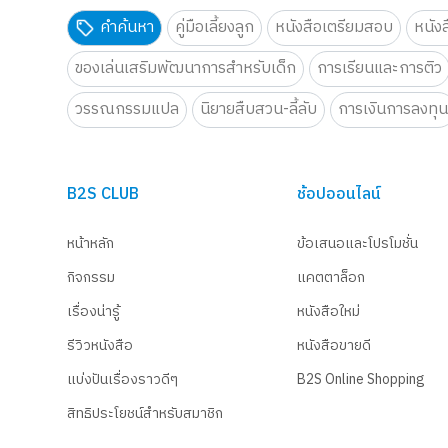
คำค้นหา
คู่มือเลี้ยงลูก
หนังสือเตรียมสอบ
หนัง
ของเล่นเสริมพัฒนาการสำหรับเด็ก
การเรียนและการติว
วรรณกรรมแปล
นิยายสืบสวน-ลี้ลับ
การเงินการลงทุ
B2S CLUB
ช้อปออนไลน์
หน้าหลัก
ข้อเสนอและโปรโมชั่น
กิจกรรม
แคตตาล็อก
เรื่องน่ารู้
หนังสือใหม่
รีวิวหนังสือ
หนังสือขายดี
แบ่งปันเรื่องราวดีๆ
B2S Online Shopping
สิทธิประโยชน์สำหรับสมาชิก