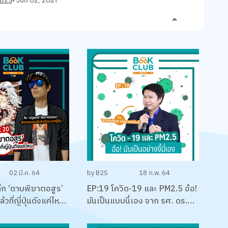
02 มี.ค. 64
by B2S
18 ก.พ. 64
ึก ‘ดาบพิฆาตอสูร’
EP:19 โควิด-19 และ PM2.5 อ้อ!
้วที่ญี่ปุ่นดังแค่ไหน
มันเป็นแบบนี้เอง จาก รศ. ดร.
องมังงะ กับนัทคุง-
เจษฎา เด่นดวงบริพันธ์
ยวานิชย์ผล