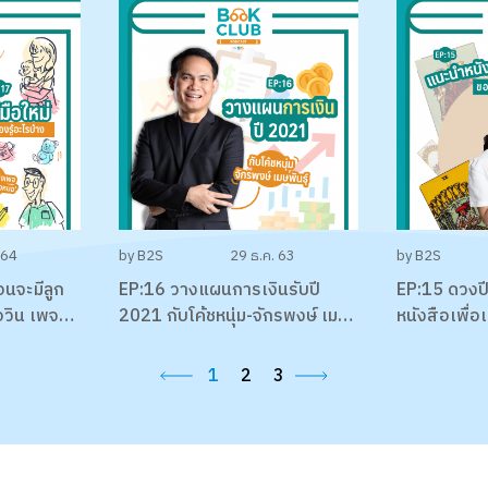
 64
by B2S
29 ธ.ค. 63
by B2S
อนจะมีลูก
EP:16 วางแผนการเงินรับปี
EP:15 ดวงป
อวิน เพจ
2021 กับโค้ชหนุ่ม-จักรพงษ์ เมม
หนังสือเพื่
พันธุ์
ของชาวราศี
พิมพ์ฟ้า
1
2
3