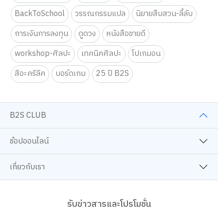
BackToSchool
วรรณกรรมแปล
นิยายสืบสวน-ลี้ลับ
การเงินการลงทุน
ดูดวง
หนังสือขายดี
workshop-ศิลปะ
เทคนิคศิลปะ
โปเกมอน
สีอะคริลิค
บอร์ดเกม
25 ปี B2S
B2S CLUB
ช้อปออนไลน์
เกี่ยวกับเรา
รับข่าวสารและโปรโมชั่น