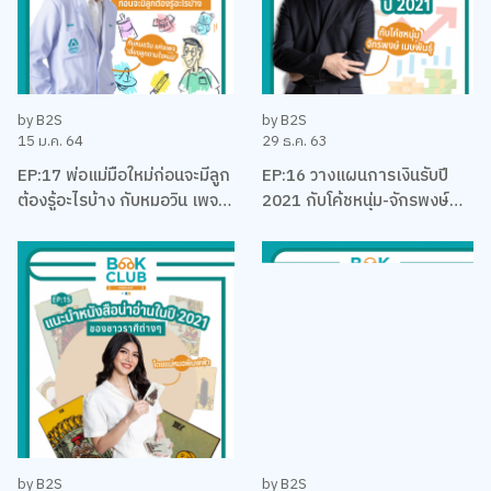
by B2S
by B2S
15 ม.ค. 64
29 ธ.ค. 63
EP:17 พ่อแม่มือใหม่ก่อนจะมีลูก
EP:16 วางแผนการเงินรับปี
ต้องรู้อะไรบ้าง กับหมอวิน เพจ
2021 กับโค้ชหนุ่ม-จักรพงษ์
เลี้ยงลูกตามใจหมอ
เมมพันธุ์
by B2S
by B2S