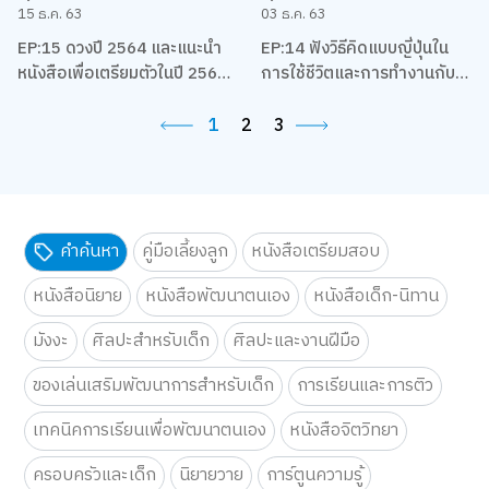
15 ธ.ค. 63
03 ธ.ค. 63
EP:15 ดวงปี 2564 และแนะนำ
EP:14 ฟังวิธีคิดแบบญี่ปุ่นใน
หนังสือเพื่อเตรียมตัวในปี 2564
การใช้ชีวิตและการทำงานกับ
ของชาวราศีต่างๆ โดยแม่หมอ
เกตุวดี Marumura
พิมพ์ฟ้า
1
2
3
คำค้นหา
คู่มือเลี้ยงลูก
หนังสือเตรียมสอบ
หนังสือนิยาย
หนังสือพัฒนาตนเอง
หนังสือเด็ก-นิทาน
มังงะ
ศิลปะสำหรับเด็ก
ศิลปะและงานฝีมือ
ของเล่นเสริมพัฒนาการสำหรับเด็ก
การเรียนและการติว
เทคนิคการเรียนเพื่อพัฒนาตนเอง
หนังสือจิตวิทยา
ครอบครัวและเด็ก
นิยายวาย
การ์ตูนความรู้