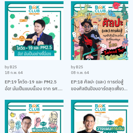
บริหาร
คุง-ณัฐพงศ์ ไชยวานิชย์ผล
by B2S
by B2S
18 ก.พ. 64
08 ก.พ. 64
EP:19 โควิด-19 และ PM2.5
EP:18 ศิลปะ (และ) การต่อสู้
อ้อ! มันเป็นแบบนี้เอง จาก รศ.
ของศิลปินป๊อบอาร์ตสุดเฟี้ยว
ดร. เจษฎา เด่นดวงบริพันธ์
แห่งยุค ‘ต็อด Sahred Toy’