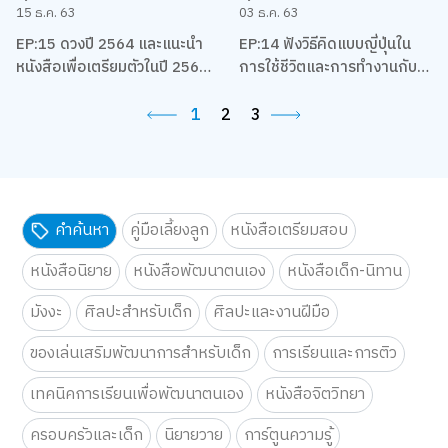
15 ธ.ค. 63
03 ธ.ค. 63
EP:15 ดวงปี 2564 และแนะนำ
EP:14 ฟังวิธีคิดแบบญี่ปุ่นใน
หนังสือเพื่อเตรียมตัวในปี 2564
การใช้ชีวิตและการทำงานกับ
ของชาวราศีต่างๆ โดยแม่หมอ
เกตุวดี Marumura
พิมพ์ฟ้า
1
2
3
คำค้นหา
คู่มือเลี้ยงลูก
หนังสือเตรียมสอบ
หนังสือนิยาย
หนังสือพัฒนาตนเอง
หนังสือเด็ก-นิทาน
มังงะ
ศิลปะสำหรับเด็ก
ศิลปะและงานฝีมือ
ของเล่นเสริมพัฒนาการสำหรับเด็ก
การเรียนและการติว
เทคนิคการเรียนเพื่อพัฒนาตนเอง
หนังสือจิตวิทยา
ครอบครัวและเด็ก
นิยายวาย
การ์ตูนความรู้