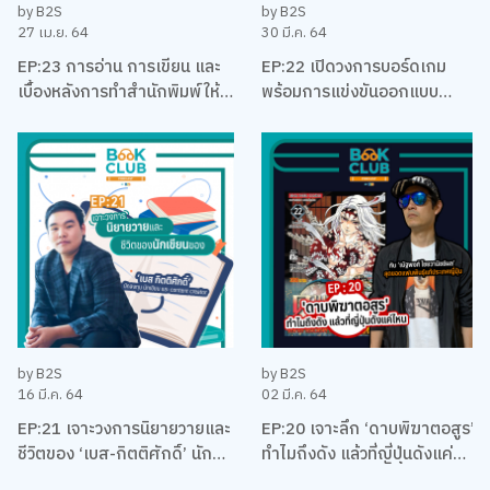
by B2S
by B2S
27 เม.ย. 64
30 มี.ค. 64
EP:23 การอ่าน การเขียน และ
EP:22 เปิดวงการบอร์ดเกม
เบื้องหลังการทำสำนักพิมพ์ให้
พร้อมการแข่งขันออกแบบ
อยู่รอด พร้อมหนังสือสือน่าอ่าน
บอร์ดเกม EUREKA ครั้งแรกใน
แนะนำ กับหมอเอ้ว ชัชพล
ประเทศไทยกับ เบน – ปรีชา กัง
พิทักษ์กุล
by B2S
by B2S
16 มี.ค. 64
02 มี.ค. 64
EP:21 เจาะวงการนิยายวายและ
EP:20 เจาะลึก ‘ดาบพิฆาตอสูร’
ชีวิตของ ‘เบส-กิตติศักดิ์’ นัก
ทำไมถึงดัง แล้วที่ญี่ปุ่นดังแค่
ลงทุน นักเขียน และและนัก
ไหน พร้อมคุยเรื่องมังงะ กับนัท