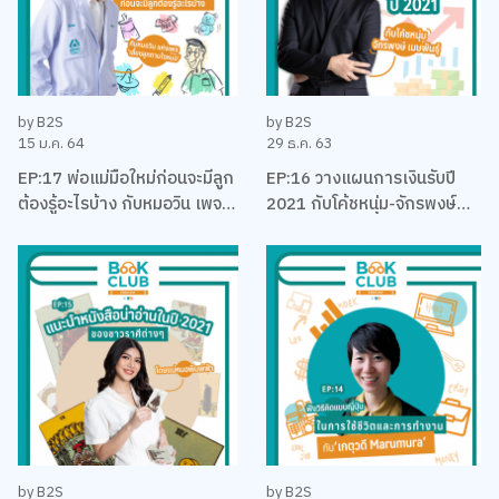
by B2S
by B2S
15 ม.ค. 64
29 ธ.ค. 63
EP:17 พ่อแม่มือใหม่ก่อนจะมีลูก
EP:16 วางแผนการเงินรับปี
ต้องรู้อะไรบ้าง กับหมอวิน เพจ
2021 กับโค้ชหนุ่ม-จักรพงษ์
เลี้ยงลูกตามใจหมอ
เมมพันธุ์
by B2S
by B2S