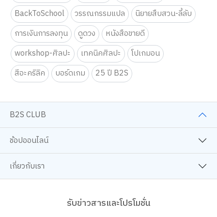
BackToSchool
วรรณกรรมแปล
นิยายสืบสวน-ลี้ลับ
การเงินการลงทุน
ดูดวง
หนังสือขายดี
workshop-ศิลปะ
เทคนิคศิลปะ
โปเกมอน
สีอะคริลิค
บอร์ดเกม
25 ปี B2S
B2S CLUB
ช้อปออนไลน์
เกี่ยวกับเรา
รับข่าวสารและโปรโมชั่น