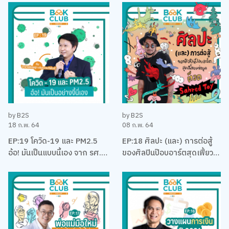
บริหาร
คุง-ณัฐพงศ์ ไชยวานิชย์ผล
by B2S
by B2S
18 ก.พ. 64
08 ก.พ. 64
EP:19 โควิด-19 และ PM2.5
EP:18 ศิลปะ (และ) การต่อสู้
อ้อ! มันเป็นแบบนี้เอง จาก รศ.
ของศิลปินป๊อบอาร์ตสุดเฟี้ยว
ดร. เจษฎา เด่นดวงบริพันธ์
แห่งยุค ‘ต็อด Sahred Toy’