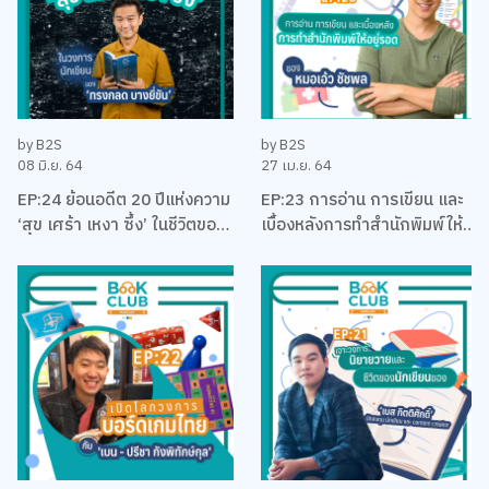
by B2S
by B2S
08 มิ.ย. 64
27 เม.ย. 64
EP:24 ย้อนอดีต 20 ปีแห่งความ
EP:23 การอ่าน การเขียน และ
‘สุข เศร้า เหงา ซึ้ง’ ในชีวิตของ
เบื้องหลังการทำสำนักพิมพ์ให้
นักเขียนที่โรแมคติคที่สุดแห่งยุค
อยู่รอด พร้อมหนังสือสือน่าอ่าน
‘ทรงกลด บางยี่ขัน’
แนะนำ กับหมอเอ้ว ชัชพล