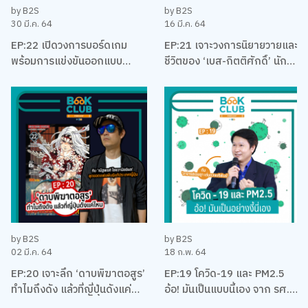
by B2S
by B2S
30 มี.ค. 64
16 มี.ค. 64
EP:22 เปิดวงการบอร์ดเกม
EP:21 เจาะวงการนิยายวายและ
พร้อมการแข่งขันออกแบบ
ชีวิตของ ‘เบส-กิตติศักดิ์’ นัก
บอร์ดเกม EUREKA ครั้งแรกใน
ลงทุน นักเขียน และและนัก
ประเทศไทยกับ เบน – ปรีชา กัง
บริหาร
พิทักษ์กุล
by B2S
by B2S
02 มี.ค. 64
18 ก.พ. 64
EP:20 เจาะลึก ‘ดาบพิฆาตอสูร’
EP:19 โควิด-19 และ PM2.5
ทำไมถึงดัง แล้วที่ญี่ปุ่นดังแค่
อ้อ! มันเป็นแบบนี้เอง จาก รศ.
ไหน พร้อมคุยเรื่องมังงะ กับนัท
ดร. เจษฎา เด่นดวงบริพันธ์