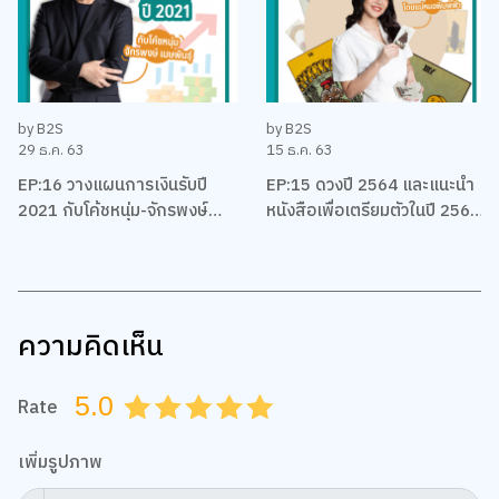
by B2S
by B2S
29 ธ.ค. 63
15 ธ.ค. 63
EP:16 วางแผนการเงินรับปี
EP:15 ดวงปี 2564 และแนะนำ
2021 กับโค้ชหนุ่ม-จักรพงษ์
หนังสือเพื่อเตรียมตัวในปี 2564
เมมพันธุ์
ของชาวราศีต่างๆ โดยแม่หมอ
พิมพ์ฟ้า
ความคิดเห็น
5.0
Rate
0.5
1.0
1.5
2.0
2.5
3.0
3.5
4.0
4.5
5.0
เพิ่มรูปภาพ