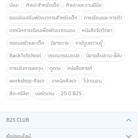
มังงะ
ศิลปะสำหรับเด็ก
ศิลปะและงานฝีมือ
ของเล่นเสริมพัฒนาการสำหรับเด็ก
การเรียนและการติว
เทคนิคการเรียนเพื่อพัฒนาตนเอง
หนังสือจิตวิทยา
ครอบครัวและเด็ก
นิยายวาย
การ์ตูนความรู้
BackToSchool
วรรณกรรมแปล
นิยายสืบสวน-ลี้ลับ
การเงินการลงทุน
ดูดวง
หนังสือขายดี
workshop-ศิลปะ
เทคนิคศิลปะ
โปเกมอน
สีอะคริลิค
บอร์ดเกม
25 ปี B2S
B2S CLUB
ช้อปออนไลน์