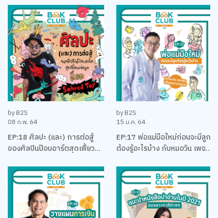
คุง-ณัฐพงศ์ ไชยวานิชย์ผล
by B2S
by B2S
08 ก.พ. 64
15 ม.ค. 64
EP:18 ศิลปะ (และ) การต่อสู้
EP:17 พ่อแม่มือใหม่ก่อนจะมีลูก
ของศิลปินป๊อบอาร์ตสุดเฟี้ยว
ต้องรู้อะไรบ้าง กับหมอวิน เพจ
แห่งยุค ‘ต็อด Sahred Toy’
เลี้ยงลูกตามใจหมอ