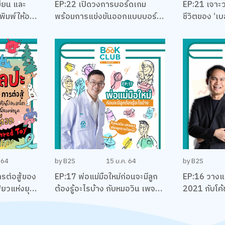
ียน และ
EP:22 เปิดวงการบอร์ดเกม
EP:21 เจาะ
ิมพ์ให้อยู่
พร้อมการแข่งขันออกแบบบอร์ด
ชีวิตของ ‘เบส
่าอ่าน
เกม EUREKA ครั้งแรกใน
ลงทุน นักเข
ชพล
ประเทศไทยกับ เบน – ปรีชา กัง
พิทักษ์กุล
 64
by B2S
15 ม.ค. 64
by B2S
รต่อสู้ของ
EP:17 พ่อแม่มือใหม่ก่อนจะมีลูก
EP:16 วางแ
้ยวแห่งยุค
ต้องรู้อะไรบ้าง กับหมอวิน เพจ
2021 กับโค้ช
เลี้ยงลูกตามใจหมอ
พันธุ์