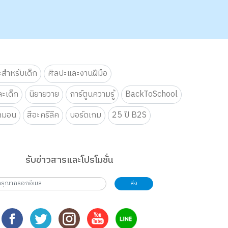
ะสำหรับเด็ก
ศิลปะและงานฝีมือ
ะเด็ก
นิยายวาย
การ์ตูนความรู้
BackToSchool
กมอน
สีอะคริลิค
บอร์ดเกม
25 ปี B2S
รับข่าวสารและโปรโมชั่น
ส่ง