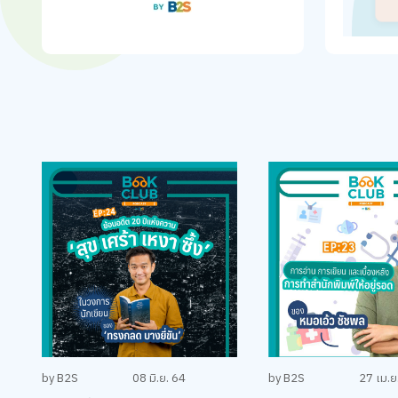
by B2S
08 มิ.ย. 64
by B2S
27 เม.ย