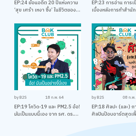
EP:24 ย้อนอดีต 20 ปีแห่งความ
EP:23 การอ่าน การเข
‘สุข เศร้า เหงา ซึ้ง’ ในชีวิตของ
เบื้องหลังการทำสำนักพ
นักเขียนที่โรแมคติคที่สุดแห่งยุค
รอด พร้อมหนังสือสือน
‘ทรงกลด บางยี่ขัน’
แนะนำ กับหมอเอ้ว ชั
by B2S
18 ก.พ. 64
by B2S
08 ก.พ.
EP:19 โควิด-19 และ PM2.5 อ้อ!
EP:18 ศิลปะ (และ) กา
มันเป็นแบบนี้เอง จาก รศ. ดร.
ศิลปินป๊อบอาร์ตสุดเฟี
เจษฎา เด่นดวงบริพันธ์
‘ต็อด Sahred Toy’