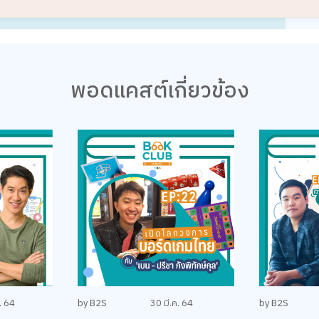
พอดแคสต์เกี่ยวข้อง
. 64
by B2S
30 มี.ค. 64
by B2S