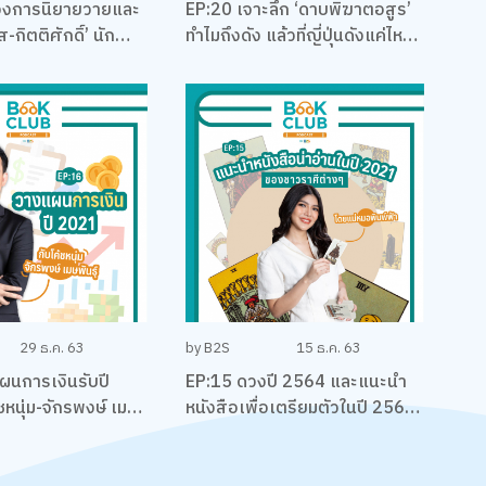
วงการนิยายวายและ
EP:20 เจาะลึก ‘ดาบพิฆาตอสูร’
-กิตติศักดิ์’ นัก
ทำไมถึงดัง แล้วที่ญี่ปุ่นดังแค่ไหน
ียน และและนักบริหาร
พร้อมคุยเรื่องมังงะ กับนัทคุง-
ณัฐพงศ์ ไชยวานิชย์ผล
29 ธ.ค. 63
by B2S
15 ธ.ค. 63
ผนการเงินรับปี
EP:15 ดวงปี 2564 และแนะนำ
หนุ่ม-จักรพงษ์ เมม
หนังสือเพื่อเตรียมตัวในปี 2564
ของชาวราศีต่างๆ โดยแม่หมอ
พิมพ์ฟ้า