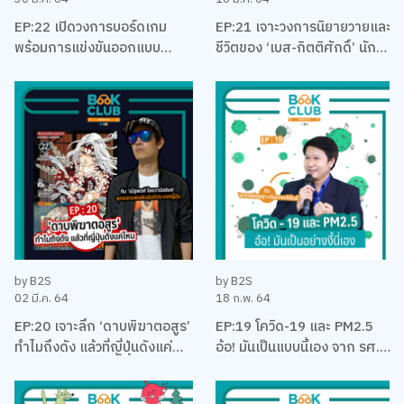
EP:22 เปิดวงการบอร์ดเกม
EP:21 เจาะวงการนิยายวายและ
พร้อมการแข่งขันออกแบบ
ชีวิตของ ‘เบส-กิตติศักดิ์’ นัก
บอร์ดเกม EUREKA ครั้งแรกใน
ลงทุน นักเขียน และและนัก
ประเทศไทยกับ เบน – ปรีชา กัง
บริหาร
พิทักษ์กุล
by B2S
by B2S
02 มี.ค. 64
18 ก.พ. 64
EP:20 เจาะลึก ‘ดาบพิฆาตอสูร’
EP:19 โควิด-19 และ PM2.5
ทำไมถึงดัง แล้วที่ญี่ปุ่นดังแค่
อ้อ! มันเป็นแบบนี้เอง จาก รศ.
ไหน พร้อมคุยเรื่องมังงะ กับนัท
ดร. เจษฎา เด่นดวงบริพันธ์
คุง-ณัฐพงศ์ ไชยวานิชย์ผล