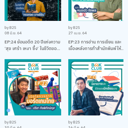
by B2S
by B2S
08 มิ.ย. 64
27 เม.ย. 64
EP:24 ย้อนอดีต 20 ปีแห่งความ
EP:23 การอ่าน การเขียน และ
‘สุข เศร้า เหงา ซึ้ง’ ในชีวิตของ
เบื้องหลังการทำสำนักพิมพ์ให้
นักเขียนที่โรแมคติคที่สุดแห่งยุค
อยู่รอด พร้อมหนังสือสือน่าอ่าน
‘ทรงกลด บางยี่ขัน’
แนะนำ กับหมอเอ้ว ชัชพล
by B2S
by B2S
30 มี.ค. 64
16 มี.ค. 64