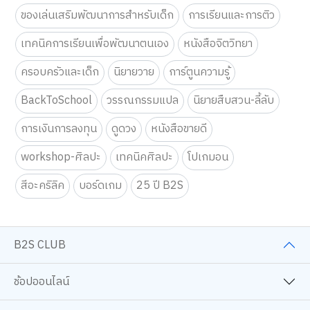
ของเล่นเสริมพัฒนาการสำหรับเด็ก
การเรียนและการติว
เทคนิคการเรียนเพื่อพัฒนาตนเอง
หนังสือจิตวิทยา
ครอบครัวและเด็ก
นิยายวาย
การ์ตูนความรู้
BackToSchool
วรรณกรรมแปล
นิยายสืบสวน-ลี้ลับ
การเงินการลงทุน
ดูดวง
หนังสือขายดี
workshop-ศิลปะ
เทคนิคศิลปะ
โปเกมอน
สีอะคริลิค
บอร์ดเกม
25 ปี B2S
B2S CLUB
ช้อปออนไลน์