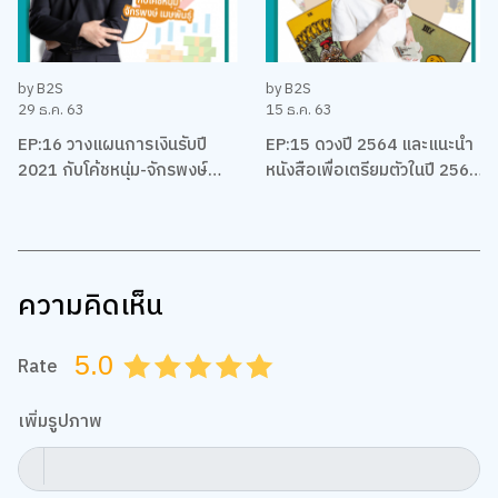
by B2S
by B2S
29 ธ.ค. 63
15 ธ.ค. 63
EP:16 วางแผนการเงินรับปี
EP:15 ดวงปี 2564 และแนะนำ
2021 กับโค้ชหนุ่ม-จักรพงษ์
หนังสือเพื่อเตรียมตัวในปี 2564
เมมพันธุ์
ของชาวราศีต่างๆ โดยแม่หมอ
พิมพ์ฟ้า
ความคิดเห็น
5.0
Rate
0.5
1.0
1.5
2.0
2.5
3.0
3.5
4.0
4.5
5.0
เพิ่มรูปภาพ