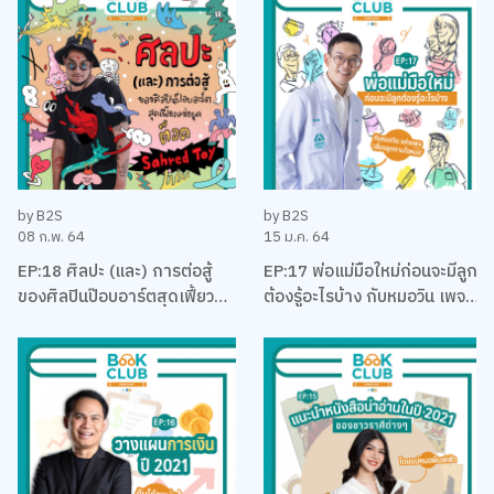
by B2S
by B2S
08 ก.พ. 64
15 ม.ค. 64
EP:18 ศิลปะ (และ) การต่อสู้
EP:17 พ่อแม่มือใหม่ก่อนจะมีลูก
ของศิลปินป๊อบอาร์ตสุดเฟี้ยว
ต้องรู้อะไรบ้าง กับหมอวิน เพจ
แห่งยุค ‘ต็อด Sahred Toy’
เลี้ยงลูกตามใจหมอ