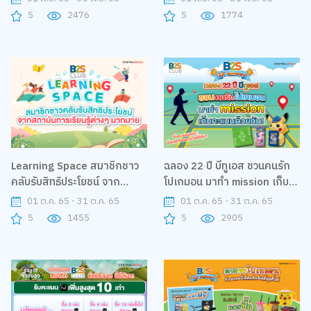
5
2476
5
1774
Learning Space สมาชิกชาว
ฉลอง 22 ปี บีทูเอส ชวนคนรัก
คลับรับสิทธิประโยชน์ จาก
โปเกมอน มาทำ mission เก็บ
สถาบันการเรียนรู้ต่างๆ
คะแนนด้วยกัน!
01 ต.ค. 65 - 31 ต.ค. 65
01 ต.ค. 65 - 31 ต.ค. 65
มากมาย
5
1455
5
2905