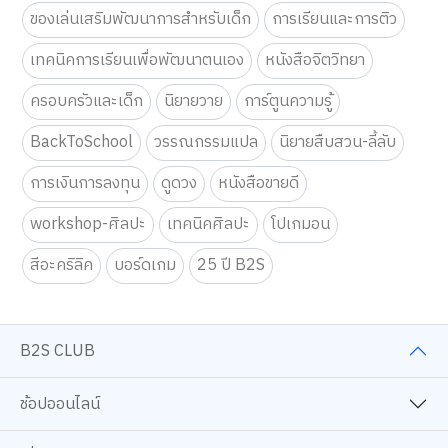
ของเล่นเสริมพัฒนาการสำหรับเด็ก
การเรียนและการติว
เทคนิคการเรียนเพื่อพัฒนาตนเอง
หนังสือจิตวิทยา
ครอบครัวและเด็ก
นิยายวาย
การ์ตูนความรู้
BackToSchool
วรรณกรรมแปล
นิยายสืบสวน-ลี้ลับ
การเงินการลงทุน
ดูดวง
หนังสือขายดี
workshop-ศิลปะ
เทคนิคศิลปะ
โปเกมอน
สีอะคริลิค
บอร์ดเกม
25 ปี B2S
B2S CLUB
ช้อปออนไลน์