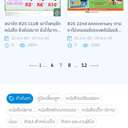
สมาชิก B2S CLUB เอาใจคนรัก
B2S 22nd Anniversary ตาม
หนังสือ ยิ่งช้อปมาก ยิ่งได้มาก
หาโปเกมอนรับของพรีเมียมลิข
รับคะแนน The 1 เพิ่มสูงสุด 10
สิทธ์สุดคิ้วท์
12 ต.ค. 65 - 23 ต.ค. 65
01 ต.ค. 65 - 30 พ.ย. 65
เท่า
5
1859
5
2585
1
…
6
7
8
…
12
คำค้นหา
คู่มือเลี้ยงลูก
หนังสือเตรียมสอบ
หนังสือนิยาย
หนังสือพัฒนาตนเอง
หนังสือเด็ก-นิทาน
มังงะ
ศิลปะสำหรับเด็ก
ศิลปะและงานฝีมือ