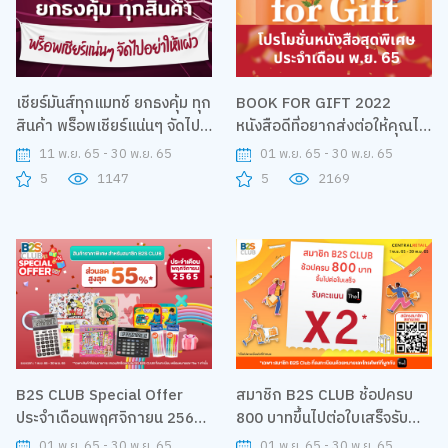
เชียร์มันส์ทุกแมทช์ ยกธงคุ้ม ทุก
BOOK FOR GIFT 2022
สินค้า พร็อพเชียร์แน่นๆ จัดไป
หนังสือดีที่อยากส่งต่อให้คุณได้
อย่าให้แผ่ว
อ่าน
11 พ.ย. 65 - 30 พ.ย. 65
01 พ.ย. 65 - 30 พ.ย. 65
5
1147
5
2169
B2S CLUB Special Offer
สมาชิก B2S CLUB ช้อปครบ
ประจำเดือนพฤศจิกายน 2565
800 บาทขึ้นไปต่อใบเสร็จรับ
ส่วนลดสูงสุด 55%
คะแนน The 1 X2
01 พ.ย. 65 - 30 พ.ย. 65
01 พ.ย. 65 - 30 พ.ย. 65