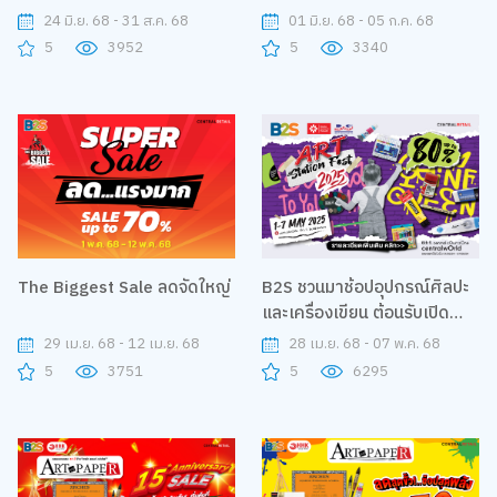
หนังสือในเครือสำนักพิมพ์นานมี
24 มิ.ย. 68 - 31 ส.ค. 68
01 มิ.ย. 68 - 05 ก.ค. 68
บุ๊คส์ แลกรับของพรีเมี่ยมสุดเก๋
5
3952
5
3340
The Biggest Sale ลดจัดใหญ่
B2S ชวนมาช้อปอุปกรณ์ศิลปะ
และเครื่องเขียน ต้อนรับเปิด
เทอม ลดสูงสุดถึง 80%
29 เม.ย. 68 - 12 เม.ย. 68
28 เม.ย. 68 - 07 พ.ค. 68
5
3751
5
6295