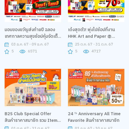
มอบของขวัญส่งท้ายปี ฉลอง
เด้งสุดตัว! พุ่งไปช้อปที่งาน
เทศกาลความสุขช้อปคุ้มจัดเต็ม
HHK Art and Paper @
ในงาน B2S x HHK 15th
Central Worlds (ลานโปรโมชั่น
03 ธ.ค. 67 - 09 ธ.ค. 67
25 ต.ค. 67 - 31 ต.ค. 67
anniversary sale
ชั้น 6)
5
6571
5
4717
B2S Club Special Offer
24 ᵀʰ Anniversary All Time
สินค้าราคาสมาชิก รวม Item
Favorite สินค้าราคาสมาชิก
สำหรับนักอ่าน
01 ต.ค. 67 - 31 ต.ค. 67
01 ก.ย. 67 - 30 ก.ย. 67