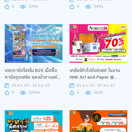
5
5396
5
5451
แจกการ์ดโปรโม B2S เมื่อซื้อ
เคลียร์คิวไปช้อปเลย! ในงาน
การ์ดชุดเสริม แสงนำทางแห่งส
HHK Art and Paper @
เตลลาร์
Central Worlds
30 ส.ค. 67 - 30 ก.ย. 67
01 ส.ค. 67 - 07 ส.ค. 67
5
13966
5
5605