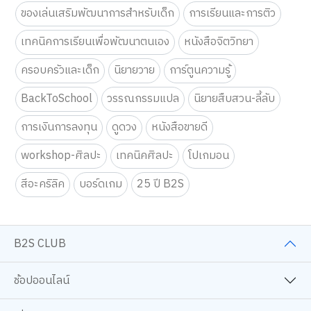
ของเล่นเสริมพัฒนาการสำหรับเด็ก
การเรียนและการติว
เทคนิคการเรียนเพื่อพัฒนาตนเอง
หนังสือจิตวิทยา
ครอบครัวและเด็ก
นิยายวาย
การ์ตูนความรู้
BackToSchool
วรรณกรรมแปล
นิยายสืบสวน-ลี้ลับ
การเงินการลงทุน
ดูดวง
หนังสือขายดี
workshop-ศิลปะ
เทคนิคศิลปะ
โปเกมอน
สีอะคริลิค
บอร์ดเกม
25 ปี B2S
B2S CLUB
ช้อปออนไลน์