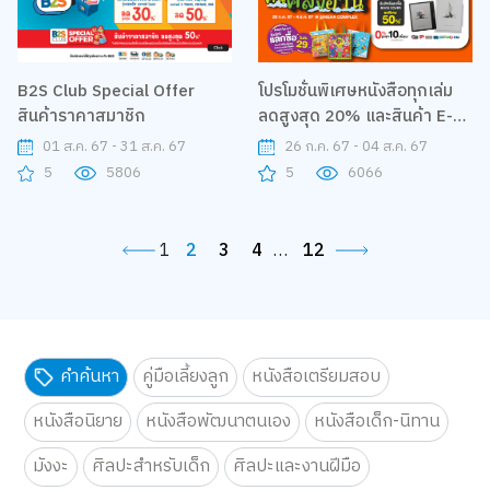
B2S Club Special Offer
โปรโมชั่นพิเศษหนังสือทุกเล่ม
สินค้าราคาสมาชิก
ลดสูงสุด 20% และสินค้า E-
Leader ราคาโดนใจพร้อมแลก
01 ส.ค. 67 - 31 ส.ค. 67
26 ก.ค. 67 - 04 ส.ค. 67
ซื้อ Case รับส่วนลดสูงสุด
5
5806
5
6066
50% ที่บูธ B2S ในงาน
Book&Beer 2024 ตึกสิงห์
คอมเพล็ก ชั้น Gระหว่างวันที่ 26
1
2
3
4
…
12
ก.ค. – 4 ส.ค. 67
คำค้นหา
คู่มือเลี้ยงลูก
หนังสือเตรียมสอบ
หนังสือนิยาย
หนังสือพัฒนาตนเอง
หนังสือเด็ก-นิทาน
มังงะ
ศิลปะสำหรับเด็ก
ศิลปะและงานฝีมือ