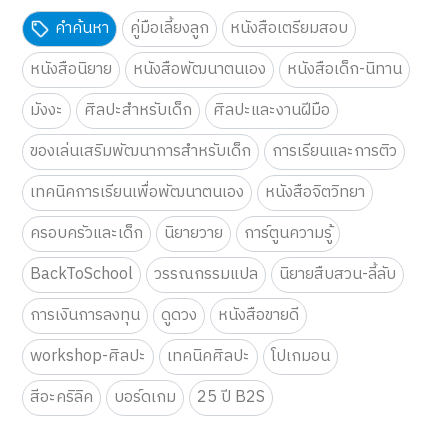
คำค้นหา
คู่มือเลี้ยงลูก
หนังสือเตรียมสอบ
หนังสือนิยาย
หนังสือพัฒนาตนเอง
หนังสือเด็ก-นิทาน
มังงะ
ศิลปะสำหรับเด็ก
ศิลปะและงานฝีมือ
ของเล่นเสริมพัฒนาการสำหรับเด็ก
การเรียนและการติว
เทคนิคการเรียนเพื่อพัฒนาตนเอง
หนังสือจิตวิทยา
ครอบครัวและเด็ก
นิยายวาย
การ์ตูนความรู้
BackToSchool
วรรณกรรมแปล
นิยายสืบสวน-ลี้ลับ
การเงินการลงทุน
ดูดวง
หนังสือขายดี
workshop-ศิลปะ
เทคนิคศิลปะ
โปเกมอน
สีอะคริลิค
บอร์ดเกม
25 ปี B2S