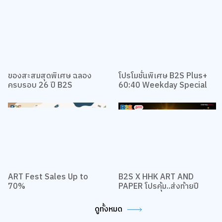
เว็บไซต์นี้ใช้คุกกี้
เราใช้คุกกี้เพื่อเพิ่มประสบการณ์ที่ดีในการใช้เว็บไซต์ แสดงเนื้อหาและโฆษณาให้
ตรงกับความสนใจ รวมถึงเพื่อวิเคราะห์การเข้าใช้งานเว็บไซต์และทำความเข้าใจ
ว่าผู้ใช้งานมาจากที่ใด คุณสามารถเลือกตั้งค่าความยินยอมการใช้คุกกี้ได้ โดย
คลิก “การตั้งค่าคุกกี้”
นโยบายคุกกี้
ยอมรับทั้งหมด
ของสะสมสุดพิเศษ ฉลอง
โปรโมชั่นพิเศษ B2S Plus+
ครบรอบ 26 ปี B2S
60:40 Weekday Special
TOP
การตั้งค่าคุกกี้
ART Fest Sales Up to
B2S X HHK ART AND
70%
PAPER โปรคุ้ม..ส่งท้ายปี