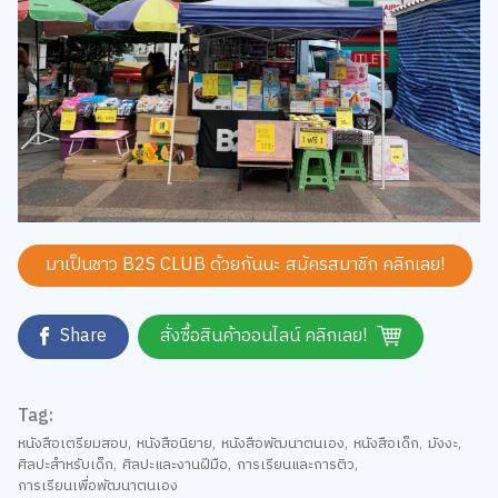
มาเป็นชาว B2S CLUB ด้วยกันนะ สมัครสมาชิก
คลิกเลย!
Share
สั่งซื้อสินค้าออนไลน์ คลิกเลย!
Tag:
หนังสือเตรียมสอบ
,
หนังสือนิยาย
,
หนังสือพัฒนาตนเอง
,
หนังสือเด็ก
,
มังงะ
,
ศิลปะสำหรับเด็ก
,
ศิลปะและงานฝีมือ
,
การเรียนและการติว
,
การเรียนเพื่อพัฒนาตนเอง