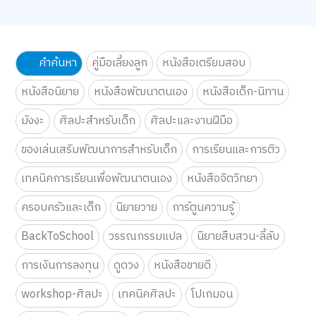
ดูทั้งหมด
คำค้นหา
คู่มือเลี้ยงลูก
หนังสือเตรียมสอบ
หนังสือนิยาย
หนังสือพัฒนาตนเอง
หนังสือเด็ก-นิทาน
มังงะ
ศิลปะสำหรับเด็ก
ศิลปะและงานฝีมือ
ของเล่นเสริมพัฒนาการสำหรับเด็ก
การเรียนและการติว
เทคนิคการเรียนเพื่อพัฒนาตนเอง
หนังสือจิตวิทยา
ครอบครัวและเด็ก
นิยายวาย
การ์ตูนความรู้
BackToSchool
วรรณกรรมแปล
นิยายสืบสวน-ลี้ลับ
การเงินการลงทุน
ดูดวง
หนังสือขายดี
workshop-ศิลปะ
เทคนิคศิลปะ
โปเกมอน