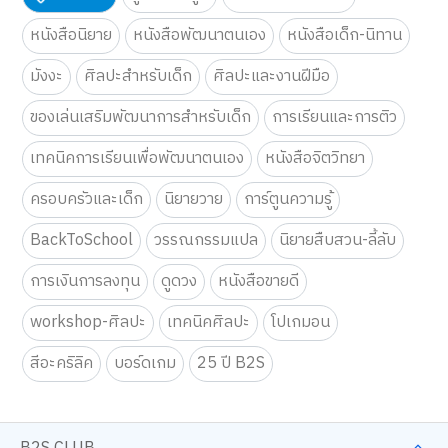
คำค้นหา
คู่มือเลี้ยงลูก
หนังสือเตรียมสอบ
หนังสือนิยาย
หนังสือพัฒนาตนเอง
หนังสือเด็ก-นิทาน
มังงะ
ศิลปะสำหรับเด็ก
ศิลปะและงานฝีมือ
ของเล่นเสริมพัฒนาการสำหรับเด็ก
การเรียนและการติว
เทคนิคการเรียนเพื่อพัฒนาตนเอง
หนังสือจิตวิทยา
ครอบครัวและเด็ก
นิยายวาย
การ์ตูนความรู้
BackToSchool
วรรณกรรมแปล
นิยายสืบสวน-ลี้ลับ
การเงินการลงทุน
ดูดวง
หนังสือขายดี
workshop-ศิลปะ
เทคนิคศิลปะ
โปเกมอน
สีอะคริลิค
บอร์ดเกม
25 ปี B2S