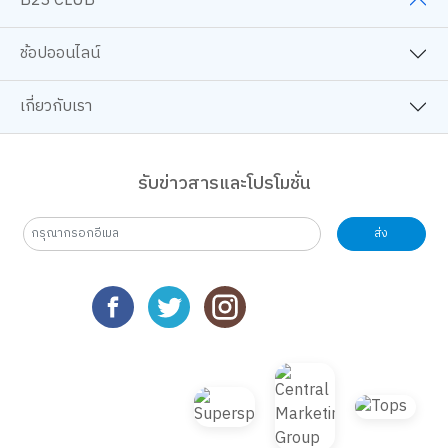
B2S CLUB
ช้อปออนไลน์
เกี่ยวกับเรา
รับข่าวสารและโปรโมชั่น
ส่ง
เว็บไซต์นี้ใช้คุกกี้
เราใช้คุกกี้เพื่อเพิ่มประสบการณ์ที่ดีในการใช้เว็บไซต์ แสดงเนื้อหาและโฆษณาให้
ตรงกับความสนใจ รวมถึงเพื่อวิเคราะห์การเข้าใช้งานเว็บไซต์และทำความเข้าใจ
ว่าผู้ใช้งานมาจากที่ใด คุณสามารถเลือกตั้งค่าความยินยอมการใช้คุกกี้ได้ โดย
คลิก “การตั้งค่าคุกกี้”
นโยบายคุกกี้
ยอมรับทั้งหมด
TOP
การตั้งค่าคุกกี้