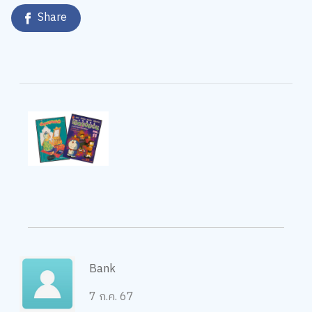
Share
Bank
7 ก.ค. 67