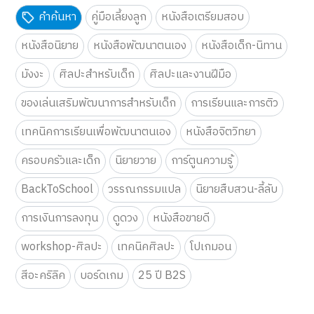
คำค้นหา
คู่มือเลี้ยงลูก
หนังสือเตรียมสอบ
หนังสือนิยาย
หนังสือพัฒนาตนเอง
หนังสือเด็ก-นิทาน
มังงะ
ศิลปะสำหรับเด็ก
ศิลปะและงานฝีมือ
ของเล่นเสริมพัฒนาการสำหรับเด็ก
การเรียนและการติว
เทคนิคการเรียนเพื่อพัฒนาตนเอง
หนังสือจิตวิทยา
ครอบครัวและเด็ก
นิยายวาย
การ์ตูนความรู้
BackToSchool
วรรณกรรมแปล
นิยายสืบสวน-ลี้ลับ
การเงินการลงทุน
ดูดวง
หนังสือขายดี
workshop-ศิลปะ
เทคนิคศิลปะ
โปเกมอน
สีอะคริลิค
บอร์ดเกม
25 ปี B2S