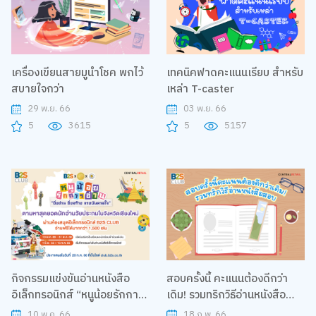
เครื่องเขียนสายมูนำโชค พกไว้
เทคนิคฟาดคะแนนเรียบ สำหรับ
สบายใจกว่า
เหล่า T-caster
29 พ.ย. 66
03 พ.ย. 66
5
3615
5
5157
กิจกรรมแข่งขันอ่านหนังสือ
สอบครั้งนี้ คะแนนต้องดีกว่า
อิเล็กทรอนิกส์ “หนูน้อยรักการ
เดิม! รวมทริกวิธีอ่านหนังสือ
อ่าน ยิ่งอ่าน ยิ่งสร้างแรง
สอบ
10 พ.ค. 66
18 ก.พ. 66