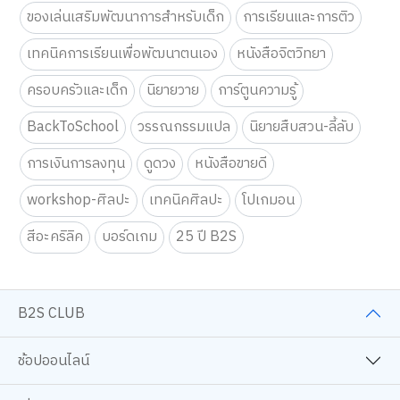
ของเล่นเสริมพัฒนาการสำหรับเด็ก
การเรียนและการติว
เทคนิคการเรียนเพื่อพัฒนาตนเอง
หนังสือจิตวิทยา
ครอบครัวและเด็ก
นิยายวาย
การ์ตูนความรู้
BackToSchool
วรรณกรรมแปล
นิยายสืบสวน-ลี้ลับ
การเงินการลงทุน
ดูดวง
หนังสือขายดี
workshop-ศิลปะ
เทคนิคศิลปะ
โปเกมอน
สีอะคริลิค
บอร์ดเกม
25 ปี B2S
B2S CLUB
ช้อปออนไลน์