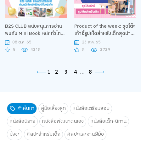
B2S CLUB สนับสนุนการอ่าน
Product of the week: ชุดโต๊ะ
พบกับ Mini Book Fair ทั่วไทย
เก้าอี้รูปเห็ดสำหรับเด็กสุดน่า
ตลอดเดือน และชวนมาหาคำ
รัก
08 ต.ค. 65
23 ส.ค. 65
ตอบว่าอ่านหนังสือแล้วชีวิตจะดี
5
4315
5
3739
ขึ้นอย่างไร
1
2
3
4
…
8
คำค้นหา
คู่มือเลี้ยงลูก
หนังสือเตรียมสอบ
หนังสือนิยาย
หนังสือพัฒนาตนเอง
หนังสือเด็ก-นิทาน
มังงะ
ศิลปะสำหรับเด็ก
ศิลปะและงานฝีมือ