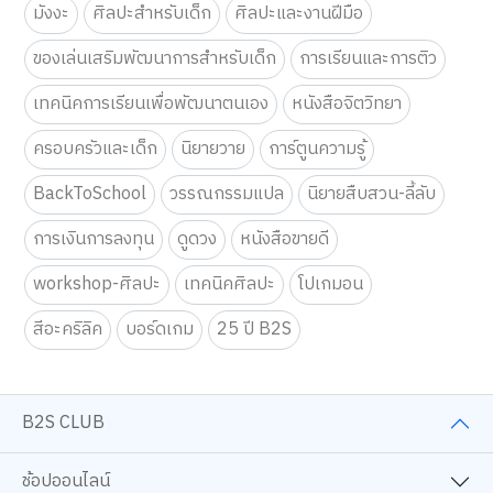
หนังสือนิยาย
หนังสือพัฒนาตนเอง
หนังสือเด็ก-นิทาน
มังงะ
ศิลปะสำหรับเด็ก
ศิลปะและงานฝีมือ
ของเล่นเสริมพัฒนาการสำหรับเด็ก
การเรียนและการติว
เทคนิคการเรียนเพื่อพัฒนาตนเอง
หนังสือจิตวิทยา
ครอบครัวและเด็ก
นิยายวาย
การ์ตูนความรู้
BackToSchool
วรรณกรรมแปล
นิยายสืบสวน-ลี้ลับ
การเงินการลงทุน
ดูดวง
หนังสือขายดี
workshop-ศิลปะ
เทคนิคศิลปะ
โปเกมอน
สีอะคริลิค
บอร์ดเกม
25 ปี B2S
B2S CLUB