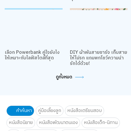
เล่นฮีลใจผู้ใหญ่เจนซี (เนียร์)
ถูกใจที่สุด ? มาเลือกให้คุณปู่
คุณย่ากัน!
เลือก Powerbank คู่ใจยังไง
DIY ผ้าพันสายชาร์จ เก็บสาย
ให้เหมาะกับไลฟ์สไตล์ที่สุด
ให้ไม่รก แถมพกโชว์ความน่า
รักได้ด้วย!
ดูทั้งหมด
คำค้นหา
คู่มือเลี้ยงลูก
หนังสือเตรียมสอบ