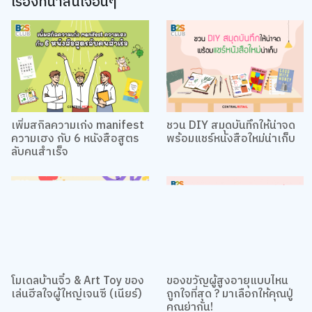
เรื่องที่น่าสนใจอื่นๆ
เพิ่มสกิลความเก่ง manifest
ชวน DIY สมุดบันทึกให้น่าจด
ความเฮง กับ 6 หนังสือสูตร
พร้อมแชร์หนังสือใหม่น่าเก็บ
เว็บไซต์นี้ใช้คุกกี้
ลับคนสำเร็จ
เราใช้คุกกี้เพื่อเพิ่มประสบการณ์ที่ดีในการใช้เว็บไซต์ แสดงเนื้อหาและโฆษณาให้
ตรงกับความสนใจ รวมถึงเพื่อวิเคราะห์การเข้าใช้งานเว็บไซต์และทำความเข้าใจ
ว่าผู้ใช้งานมาจากที่ใด คุณสามารถเลือกตั้งค่าความยินยอมการใช้คุกกี้ได้ โดย
คลิก “การตั้งค่าคุกกี้”
นโยบายคุกกี้
ยอมรับทั้งหมด
TOP
การตั้งค่าคุกกี้
โมเดลบ้านจิ๋ว & Art Toy ของ
ของขวัญผู้สูงอายุแบบไหน