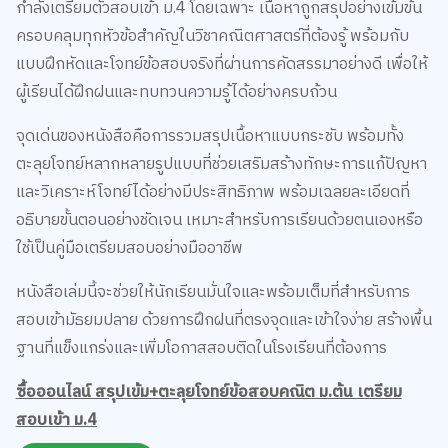
กำลังเตรียมตัวสอบเข้า ม.4 โดยเฉพาะ เนื้อหาถูกสรุปอย่างเข้มข้น
ครอบคลุมทุกหัวข้อสำคัญในวิชาคณิตศาสตร์ที่ต้องรู้ พร้อมกับ
แบบฝึกหัดและโจทย์ข้อสอบจริงที่ผ่านการคัดสรรมาอย่างดี เพื่อให้
ผู้เรียนได้ฝึกฝนและทบทวนความรู้ได้อย่างครบถ้วน
จุดเด่นของหนังสือคือการรวมสรุปเนื้อหาแบบกระชับ พร้อมทั้ง
ตะลุยโจทย์หลากหลายรูปแบบที่ช่วยเสริมสร้างทักษะการแก้ปัญหา
และวิเคราะห์โจทย์ได้อย่างมีประสิทธิภาพ พร้อมเฉลยละเอียดที่
อธิบายขั้นตอนอย่างชัดเจน เหมาะสำหรับการเรียนด้วยตนเองหรือ
ใช้เป็นคู่มือเตรียมสอบอย่างมืออาชีพ
หนังสือเล่มนี้จะช่วยให้นักเรียนมั่นใจและพร้อมเต็มที่สำหรับการ
สอบเข้ามัธยมปลาย ด้วยการฝึกฝนที่ตรงจุดและเข้าใจง่าย สร้างพื้น
ฐานที่แข็งแกร่งและเพิ่มโอกาสสอบติดในโรงเรียนที่ต้องการ
ซื้อออนไลน์ สรุปเข้ม+ตะลุยโจทย์ข้อสอบคณิต ม.ต้น เตรียม
สอบเข้า ม.4