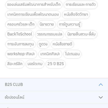
ของเล่นเสริมพัฒนาการสำหรับเด็ก
การเรียนและการติว
เทคนิคการเรียนเพื่อพัฒนาตนเอง
หนังสือจิตวิทยา
ครอบครัวและเด็ก
นิยายวาย
การ์ตูนความรู้
BackToSchool
วรรณกรรมแปล
นิยายสืบสวน-ลี้ลับ
การเงินการลงทุน
ดูดวง
หนังสือขายดี
workshop-ศิลปะ
เทคนิคศิลปะ
โปเกมอน
สีอะคริลิค
บอร์ดเกม
25 ปี B2S
B2S CLUB
ช้อปออนไลน์