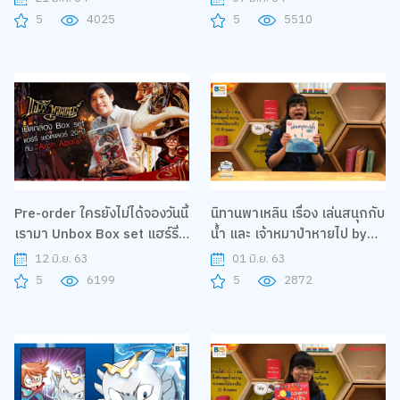
ล้านคน"
5
4025
5
5510
Pre-order ใครยังไม่ได้จองวันนี้
นิทานพาเหลิน เรื่อง เล่นสนุกกับ
เรามา Unbox Box set แฮร์รี่
น้ำ และ เจ้าหมาป่าหายไป by
พอตเตอร์ 20 ปี กับ "Arch
Nanmeebooks| B2S Home
12 มิ.ย. 63
01 มิ.ย. 63
Apolar"
Sweet Home
5
6199
5
2872