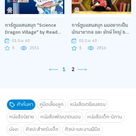
การ์ตูนแสนสนุก "Science
การ์ตูนแสนสนุก ผมอยากเป็น
Dragon Village" by Read
นักมายากล และ ยักษ์ใหญ่ by
Comics | B2S Home Sweet
nanmeebooks | B2S Home
01 มิ.ย. 63
01 มิ.ย. 63
Home
Sweet Home
5
2551
5
2816
1
2
คำค้นหา
คู่มือเลี้ยงลูก
หนังสือเตรียมสอบ
หนังสือนิยาย
หนังสือพัฒนาตนเอง
หนังสือเด็ก-นิทาน
มังงะ
ศิลปะสำหรับเด็ก
ศิลปะและงานฝีมือ