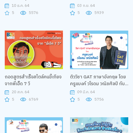
กับหนังสือ โดยคุณครูใบปอ
10 ธ.ค. 64
03 ก.ย. 64
5
5576
5
5939
ถอดสูตรสำเร็จสไตล์คนขี้เกียจ
ติววิชา GAT ภาษาอังกฤษ โดย
จากพี่เอ็ด 7 วิ
ครูแบงค์ วโรดม วณิชศิลป์ กับ
โครงการ B2S Smart to U
20 ส.ค. 64
09 มี.ค. 64
5
6769
5
5756