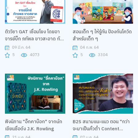
ติววิชา GAT เชื่อมโยง โดยอา
สอนเด็ก ๆ ให้รู้ทัน ป้องกันโควิด
จารย์บิ๊ก ภทัพล ขาวสะอาด กับ
สำหรับเด็ก ๆ
โครงการ B2S Smart to U
09 มี.ค. 64
04 ก.พ. 64
5
4073
5
3304
ฟังนิทาน "อิ๊กคาบ๊อก" จากนัก
B2S สนามแนะแนว ตอน "กว่า
เขียนชื่อดัง J.K. Rowling
จะมาเป็นคิ้วต่ำ Content
Creator ที่มีผู้ติดตามกว่า 2.5
21 ม.ค. 64
07 ม.ค. 64