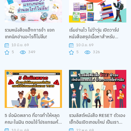
รวมหนังสือแฮ็กการจำ แจก
เริ่มอ่านไว ไม่ว้าวุ่น เปิดวาร์ป
เทคนิคอ่านอะไรก็ไม่ลืม!
หนังสือสรุปเนื้อหาสำหรับ
#DEK70
10 มิ.ย. 69
10 มิ.ย. 69
5
349
5
326
5 ข้อผิดพลาด ที่อาจทำให้หลุด
รวมลิสต์หนังสือ RESET ตัวเอง
คณะในฝัน ตอนใช้โปรแกรมคํา
เช็กอินเปิดเทอมใหม่ เป็นเรา
นวณ TCAS
แบบที่ใช่กว่าเดิม
10 มิ.ย. 69
22 พ.ค. 69