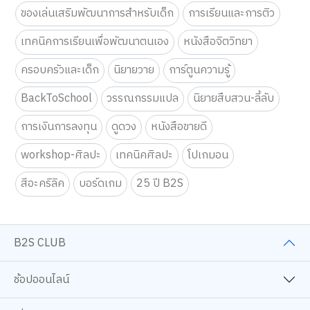
ของเล่นเสริมพัฒนาการสำหรับเด็ก
การเรียนและการติว
เทคนิคการเรียนเพื่อพัฒนาตนเอง
หนังสือจิตวิทยา
ครอบครัวและเด็ก
นิยายวาย
การ์ตูนความรู้
BackToSchool
วรรณกรรมแปล
นิยายสืบสวน-ลี้ลับ
การเงินการลงทุน
ดูดวง
หนังสือขายดี
workshop-ศิลปะ
เทคนิคศิลปะ
โปเกมอน
สีอะคริลิค
บอร์ดเกม
25 ปี B2S
B2S CLUB
ช้อปออนไลน์