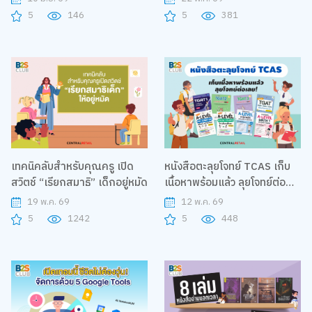
5
146
5
381
เทคนิคลับสำหรับคุณครู เปิด
หนังสือตะลุยโจทย์ TCAS เก็บ
สวิตช์ “เรียกสมาธิ” เด็กอยู่หมัด
เนื้อหาพร้อมแล้ว ลุยโจทย์ต่อ
เลย!
19 พ.ค. 69
12 พ.ค. 69
5
1242
5
448