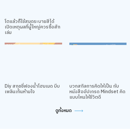
7 หนังสือดังของชาว TikTok
สายกองดองต้องเลิฟ
โตแล้วก็ใช้สมุดระบายสีได้
เปิดเหตุผลที่ผู้ใหญ่ควรซื้อสัก
เล่ม
Diy สกุชชี่ฟองน้ำโฮมเมด บีบ
บวกสกิลการคิดให้เป็น กับ
เพลินเกินห้ามใจ
หนังสืออัปเกรด Mindset คิด
แบบไหนให้ชีวิตดี
ดูทั้งหมด