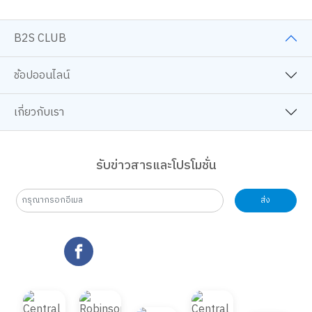
สีอะคริลิค
บอร์ดเกม
25 ปี B2S
B2S CLUB
ช้อปออนไลน์
เกี่ยวกับเรา
รับข่าวสารและโปรโมชั่น
เว็บไซต์นี้ใช้คุกกี้
ส่ง
เราใช้คุกกี้เพื่อเพิ่มประสบการณ์ที่ดีในการใช้เว็บไซต์ แสดงเนื้อหาและโฆษณาให้
ตรงกับความสนใจ รวมถึงเพื่อวิเคราะห์การเข้าใช้งานเว็บไซต์และทำความเข้าใจ
ว่าผู้ใช้งานมาจากที่ใด คุณสามารถเลือกตั้งค่าความยินยอมการใช้คุกกี้ได้ โดย
คลิก “การตั้งค่าคุกกี้”
นโยบายคุกกี้
ยอมรับทั้งหมด