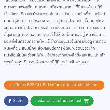
สมองส่วนล่างหรือ “สมองส่วนสัญชาตญาณ” ที่มีการพัฒนาที่ดี
ตั้งแต่แรกเกิด และทำงานร่วมกับสมองส่วนอารมณ์ เพื่อกระตุ้นให้
มนุษย์รู้จักการเอาตัวรอดจากความรู้สึกไม่ปลอดภัย เมื่อมนุษย์ตก
อยู่ในสภาวะไม่ปลอดภัยหรือมีความกดดัน ความเครียด สมองส่วน
สัญชาตญาณจะตอบสนองทันที ไม่ว่าจะเป็นการต่อสู้ หนี หรือการ
ยอม ซึ่งในครอบครัวที่พ่อ-แม่ใช้ความรุนแรงในการเลี้ยงดู การตอบ
สนองทั้ง 3 แบบมักจะส่งผลลบต่อการพัฒนาตัวตนของเด็ก
หนังสือเล่มนี้จะช่วยให้พ่อ-แม่เข้าใจเด็กอย่างลึกซึ้ง และแนะนำหลัก
การเลี้ยงลูกเชิงบวกเพื่ออนาคตที่ดีที่สุดสำหรับพวกเขา”
มาเป็นชาว B2S CLUB ด้วยกันนะ สมัครสมาชิก
คลิกเลย!
Share
สั่งซื้อสินค้าออนไลน์ คลิกเลย!