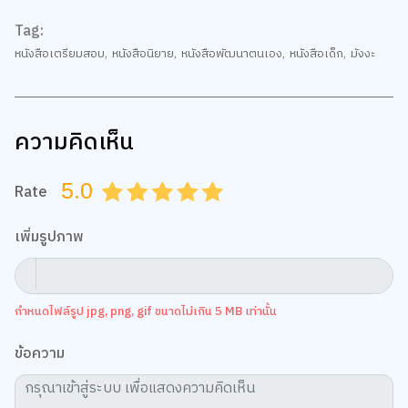
Tag:
หนังสือเตรียมสอบ
,
หนังสือนิยาย
,
หนังสือพัฒนาตนเอง
,
หนังสือเด็ก
,
มังงะ
ความคิดเห็น
5.0
Rate
0.5
1.0
1.5
2.0
2.5
3.0
3.5
4.0
4.5
5.0
เพิ่มรูปภาพ
กำหนดไฟล์รูป jpg, png, gif ขนาดไม่เกิน 5 MB เท่านั้น
ข้อความ