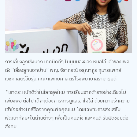
การเลี้ยงลูกเชิงบวก เทคนิคดีๆ ในมุมมองของ หมอโอ๋ เจ้าของเพจ
ดัง “เลี้ยงลูกนอกบ้าน” พญ. จิราภรณ์ อรุณากูร กุมารแพทย์
เวชศาสตร์วัยรุ่น คณะแพทยศาสตร์โรงพยาบาลรามาธิบดี
“เราตระหนักดีว่าในโลกยุคใหม่ การเรียนจากตำราอย่างเดียวไม่
เพียงพอ ต่อไป เด็กๆต้องการการดูแลเอาใจใส่ ด้วยความรักความ
เข้าใจอย่างใกล้ชิดจากคุณพ่อคุณแม่ โดยเฉพาะการส่งเสริม
พัฒนาทักษะในด้านต่างๆ เพื่อเป็นคนเก่ง และคนดี รับผิดชอบต่อ
สังคม