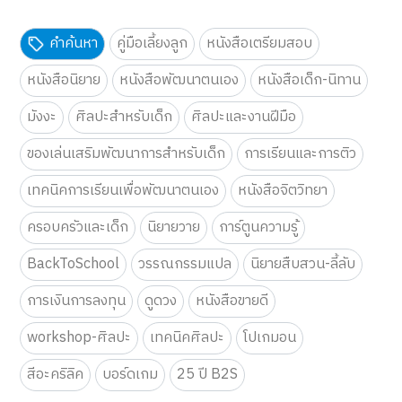
คำค้นหา
คู่มือเลี้ยงลูก
หนังสือเตรียมสอบ
หนังสือนิยาย
หนังสือพัฒนาตนเอง
หนังสือเด็ก-นิทาน
มังงะ
ศิลปะสำหรับเด็ก
ศิลปะและงานฝีมือ
ของเล่นเสริมพัฒนาการสำหรับเด็ก
การเรียนและการติว
เทคนิคการเรียนเพื่อพัฒนาตนเอง
หนังสือจิตวิทยา
ครอบครัวและเด็ก
นิยายวาย
การ์ตูนความรู้
BackToSchool
วรรณกรรมแปล
นิยายสืบสวน-ลี้ลับ
การเงินการลงทุน
ดูดวง
หนังสือขายดี
workshop-ศิลปะ
เทคนิคศิลปะ
โปเกมอน