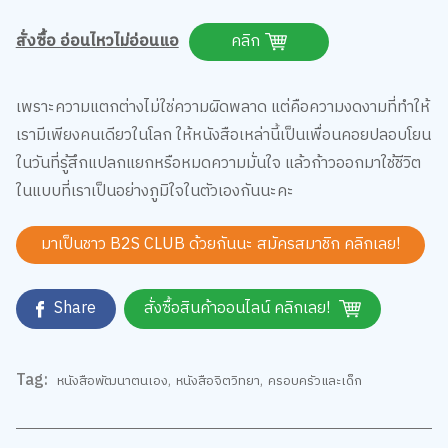
สั่งซื้อ อ่อนไหวไม่อ่อนแอ
คลิก
เพราะความแตกต่างไม่ใช่ความผิดพลาด แต่คือความงดงามที่ทำให้
เรามีเพียงคนเดียวในโลก ให้หนังสือเหล่านี้เป็นเพื่อนคอยปลอบโยน
ในวันที่รู้สึกแปลกแยกหรือหมดความมั่นใจ แล้วก้าวออกมาใช้ชีวิต
ในแบบที่เราเป็นอย่างภูมิใจในตัวเองกันนะคะ
มาเป็นชาว B2S CLUB ด้วยกันนะ สมัครสมาชิก
คลิกเลย!
Share
สั่งซื้อสินค้าออนไลน์ คลิกเลย!
Tag:
หนังสือพัฒนาตนเอง
,
หนังสือจิตวิทยา
,
ครอบครัวและเด็ก