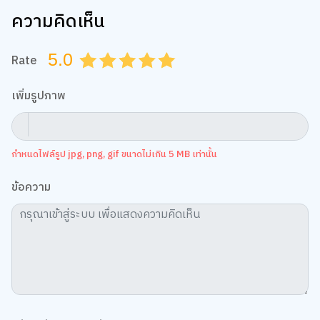
ความคิดเห็น
5.0
Rate
0.5
1.0
1.5
2.0
2.5
3.0
3.5
4.0
4.5
5.0
เพิ่มรูปภาพ
กำหนดไฟล์รูป jpg, png, gif ขนาดไม่เกิน 5 MB เท่านั้น
ข้อความ
เว็บไซต์นี้ใช้คุกกี้
เราใช้คุกกี้เพื่อเพิ่มประสบการณ์ที่ดีในการใช้เว็บไซต์ แสดงเนื้อหาและโฆษณาให้
ตรงกับความสนใจ รวมถึงเพื่อวิเคราะห์การเข้าใช้งานเว็บไซต์และทำความเข้าใจ
ว่าผู้ใช้งานมาจากที่ใด คุณสามารถเลือกตั้งค่าความยินยอมการใช้คุกกี้ได้ โดย
คลิก “การตั้งค่าคุกกี้”
นโยบายคุกกี้