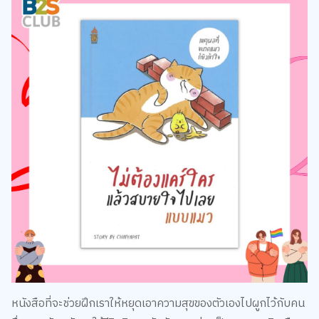
หนังสือที่จะช่วยฝึกเราให้หยุดเอาความสุขของตัวเองไปผูกไว้กับคน