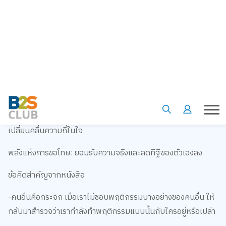
สัมพันธ์กับพ่อ ปัญหาเรื่องลูกชายของเธอก็คลี่คลายลงอย่างน่า
อัศจรรย์
หนังสือนำเสนอแนวคิดว่า ปัญหาในชีวิตและสมการความสัมพันธ์
จะคลี่คลายได้ด้วยการใช้ 3 พลัง ได้แก่
พลังแห่งการให้อภัย: ปลดปล่อยความแค้นในอดีตเพื่อดับทุกข์ใน
ปัจจุบัน
พลังแห่งการขอบคุณ: มองหาแง่มุมดี ๆ ของคนที่เราเกลียดเพื่อ
เปลี่ยนคลื่นความถี่ในใจ
พลังแห่งการขอโทษ: ยอมรับความจริงและลดทิฐิของตัวเองลง
ข้อคิดสำคัญจากหนังสือ
-คนอื่นคือกระจก เมื่อเราไม่ชอบพฤติกรรมบางอย่างของคนอื่น ให้
กลับมาสำรวจว่าเรากำลังทำพฤติกรรมแบบนั้นกับใครอยู่หรือเปล่า