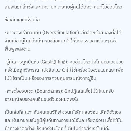
สัมพันธ์ที่ลึกซึ้งและมีความหมายกับผู้คนได้ดีกว่าคนที่ไม่อ่อนไหว
ข้อเสียและวิธีรับมือ
-ภาวะสิ่งเร้าท่วมท้น (Overstimulation): อึดอัดหรือสมองตื้อได้
ง่ายเมื่ออยู่ในที่อึกทึก หนังสือแนะนำให้จัดสรรเวลาเงียบๆ เพื่อ
ฟื้นฟูพลังงาน
-รู้ทันการถูกปั่นหัว (Gaslighting): คนอ่อนไหวมักโทษตัวเองบ่อย
ครั้งเมื่อถูกวิจารณ์ หนังสือแนะนำให้ใช้เครื่องมือช่วยแยกแยะเพื่อ
ไม่ให้ตกเป็นเหยื่อของการควบคุมอารมณ์จากผู้อื่น
-การตั้งขอบเขต (Boundaries): ฝึกปฏิเสธเพื่อไม่ให้แบกรับ
อารมณ์ลบของคนอื่นจนตัวเองหมดพลัง
เป็นเล่มที่เหมาะกับคนเซนซิทีฟ ชวนให้เลิกหลบซ่อน เลิกติตัวเอง
และหันมายอมรับภูมิคุ้มกันทางอารมณ์อันละเอียดอ่อน เพื่อใช้มัน
นำทางชีวิตอย่างแข็งแกร่งในโลกที่เต็มไปด้วยสิ่งเร้าใบนี้ค่ะ