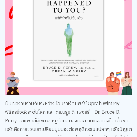
เป็นผลงานร่วมกันระหว่าง โอปราห์ วินฟรีย์ Oprah Winfrey
พิธีกรชื่อดังระดับโลก และ ดร.บรูซ ดี. เพอร์รี Dr. Bruce D.
Perry จิตแพทย์ผู้เชี่ยวชาญด้านสมองและบาดแผลทางใจ เนื้อหา
หลักคือการชวนเราเปลี่ยนมุมมองต่อพฤติกรรมแปลกๆ หรือปัญหา