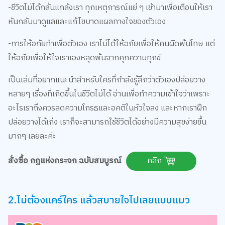
-ชีวิตไม่ได้กลั่นแกล้งเรา ทุกเหตุการณ์แย่ ๆ เข้ามาเพื่อเตือนให้เรา
หันกลับมาดูแลและแก้ไขบาดแผลทางใจของตัวเอง
-การให้อภัยทำเพื่อตัวเอง เราไม่ได้ให้อภัยเพื่อให้คนผิดพ้นโทษ แต่
ให้อภัยเพื่อให้ใจเราเองหลุดพ้นจากคุกความทุกข์
เป็นเล่มที่อยากแนะนำสำหรับใครที่กำลังรู้สึกว่าตัวเองปล่อยวาง
หลายๆ เรื่องที่เกิดขึ้นในชีวิตไม่ได้ อ่านเพื่อทำความเข้าใจว่าเพราะ
อะไรเราถึงควรลดความโกรธและอคติในหัวใจลง และหากเราฝึก
ปล่อยวางได้เก่ง เราก็จะสามารถใช้ชีวิตได้อย่างมีความสุขง่ายขึ้น
มากๆ เลยละค่ะ
สั่งซื้อ กฎแห่งกระจก ฉบับสมบูรณ์
คลิก
2.ไม่ต้องแคร์ใคร แล้วสบายใจไปเลยแบบแมว