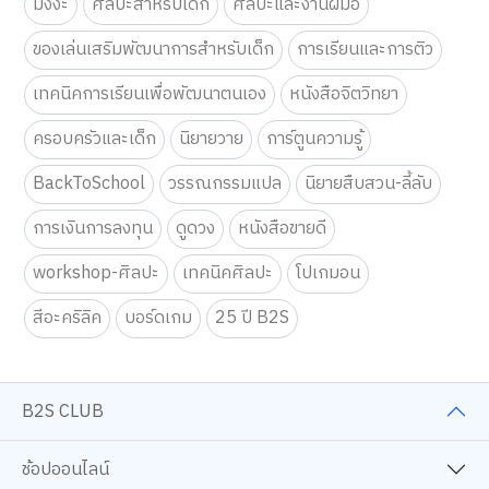
มังงะ
ศิลปะสำหรับเด็ก
ศิลปะและงานฝีมือ
ของเล่นเสริมพัฒนาการสำหรับเด็ก
การเรียนและการติว
เทคนิคการเรียนเพื่อพัฒนาตนเอง
หนังสือจิตวิทยา
ครอบครัวและเด็ก
นิยายวาย
การ์ตูนความรู้
BackToSchool
วรรณกรรมแปล
นิยายสืบสวน-ลี้ลับ
การเงินการลงทุน
ดูดวง
หนังสือขายดี
workshop-ศิลปะ
เทคนิคศิลปะ
โปเกมอน
สีอะคริลิค
บอร์ดเกม
25 ปี B2S
B2S CLUB