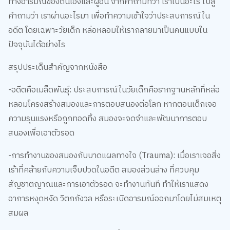
ทางอารมณ์ของตนเองและผู้อื่น จากคำถามที่ว่า เราเป็นอะไร ไปสู่
คำถามว่า เราผ่านอะไรมา เพื่อทำความเข้าใจว่าประสบการณ์ใน
อดีต โดยเฉพาะวัยเด็ก หล่อหลอมให้เรากลายมาเป็นคนแบบใน
ปัจจุบันได้อย่างไร
สรุปประเด็นสำคัญจากหนังสือ
-อดีตคือเมล็ดพันธุ์: ประสบการณ์ในวัยเด็กคือรากฐานหลักที่หล่อ
หลอมโครงสร้างสมองและการตอบสนองต่อโลก หากตอนเด็กเจอ
ความรุนแรงหรือถูกทอดทิ้ง สมองจะจดจำและพัฒนาการตอบ
สนองเพื่อเอาตัวรอด
-การทำงานของสมองกับบาดแผลทางใจ (Trauma): เมื่อเราเจอสิ่ง
เร้าที่คล้ายกับความเจ็บปวดในอดีต สมองส่วนล่าง ที่ควบคุม
สัญชาตญาณและการเอาตัวรอด จะทำงานทันที ทำให้เราแสดง
อาการหงุดหงิด วิตกกังวล หรือระเบิดอารมณ์ออกมาโดยไม่สมเหตุ
สมผล