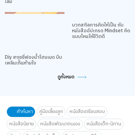
โตแล้วก็ใช้สมุดระบายสีได้
7 หนังสือดังของชาว TikTok
เปิดเหตุผลที่ผู้ใหญ่ควรซื้อสัก
สายกองดองต้องเลิฟ
เล่ม
บวกสกิลการคิดให้เป็น กับ
หนังสืออัปเกรด Mindset คิด
แบบไหนให้ชีวิตดี
Diy สกุชชี่ฟองน้ำโฮมเมด บีบ
เพลินเกินห้ามใจ
ดูทั้งหมด
คำค้นหา
คู่มือเลี้ยงลูก
หนังสือเตรียมสอบ
หนังสือนิยาย
หนังสือพัฒนาตนเอง
หนังสือเด็ก-นิทาน