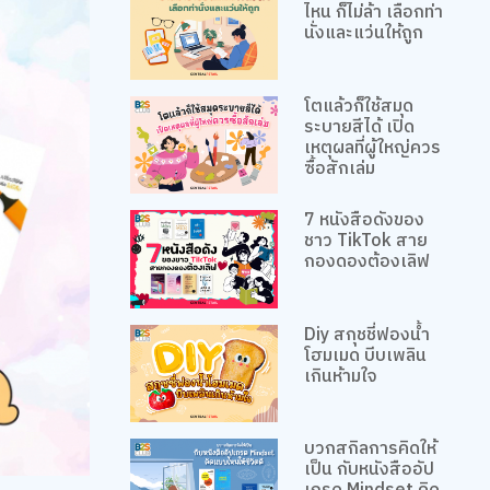
ไหน ก็ไม่ล้า เลือกท่า
นั่งและแว่นให้ถูก
โตแล้วก็ใช้สมุด
ระบายสีได้ เปิด
เหตุผลที่ผู้ใหญ่ควร
ซื้อสักเล่ม
7 หนังสือดังของ
ชาว TikTok สาย
กองดองต้องเลิฟ
Diy สกุชชี่ฟองน้ำ
โฮมเมด บีบเพลิน
เกินห้ามใจ
บวกสกิลการคิดให้
เป็น กับหนังสืออัป