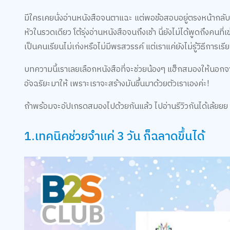
มีใครเคยนั่งอ่านหนังสือจนตาแฉะ แต่พอข้อสอบอยู่ตรงหน้ากลับจ
หัวในรวดเดียว โต้รุ่งอ่านหนังสือจนถึงเช้า นี่ยังไม่ได้พูดถึงคน
เป็นคนเรียนไม่เก่งหรือไม่มีพรสวรรค์ แต่เราแค่ยังไม่รู้วิธีการเรี
บทความนี้เราเลยเลือกหนังสือที่จะช่วยน้องๆ แฮ็กสมองให้นอกจาก
อัจฉริยะมาให้ เพราะเราจะสร้างมันขึ้นมาด้วยตัวเราเองค่ะ!
ถ้าพร้อมจะอัปเกรดสมองไปด้วยกันแล้ว ไปอ่านรีวิวกันได้เล้ยยย
1.เทคนิคช่วยจำแค่ 3 วัน ก็ฉลาดขึ้นได้