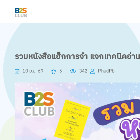
รวมหนังสือแฮ็กการจำ แจกเทคนิคอ่านอ
10 มิ.ย. 69
5
342
PhudPb