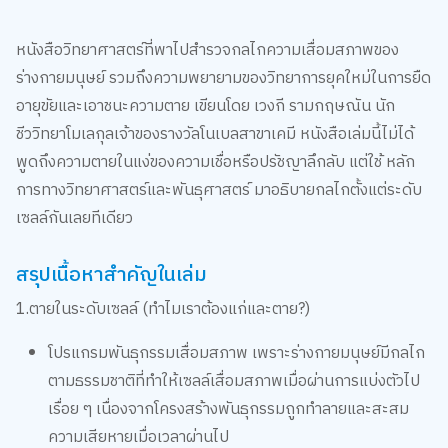
หนังสือวิทยาศาสตร์ที่พาไปสำรวจกลไกความเสื่อมสภาพของ
ร่างกายมนุษย์ รวมถึงความพยายามของวิทยาการยุคใหม่ในการยืด
อายุขัยและเอาชนะความตาย เขียนโดย เวงกี รามกฤษณัน นัก
ชีววิทยาโมเลกุลเจ้าของรางวัลโนเบลสาขาเคมี หนังสือเล่มนี้ไม่ได้
พูดถึงความตายในแง่ของความเชื่อหรือปรัชญาลึกลับ แต่ใช้ หลัก
การทางวิทยาศาสตร์และพันธุศาสตร์ มาอธิบายกลไกตั้งแต่ระดับ
เซลล์กันเลยทีเดียว
สรุปเนื้อหาสำคัญในเล่ม
1.ตายในระดับเซลล์ (ทำไมเราต้องแก่และตาย?)
โปรแกรมพันธุกรรมเสื่อมสภาพ เพราะร่างกายมนุษย์มีกลไก
ตามธรรมชาติที่ทำให้เซลล์เสื่อมสภาพเมื่อผ่านการแบ่งตัวไป
เรื่อย ๆ เนื่องจากโครงสร้างพันธุกรรมถูกทำลายและสะสม
ความเสียหายเมื่อเวลาผ่านไป