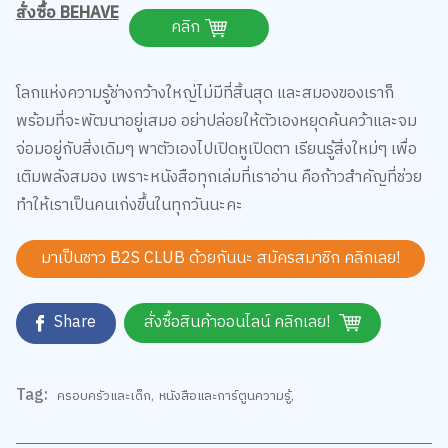
บริบทคือทุกสิ่ง ฮอร์โมนหรือสารเคมีในสมองไม่มีตัวไหนที่ทำให้
เกิดพฤติกรรมดี หรือ เลว โดยตรง เช่น เทสโทสเตอโรนไม่ได้ทำให้
ก้าวร้าวเสมอไป แต่จะกระตุ้นให้ทำพฤติกรรมใดก็ได้เพื่อรักษา
สถานะทางสังคมของตัวเองในบริบทนั้นๆ
ความโดดเด่นของเล่มนี้คือการไม่ได้อธิบายพฤติกรรมจากมุมมอง
เดียว แต่ใช้การสืบย้อนเวลา (Spiralling Back) เพื่อให้เห็นภาพ
รวมของปัจจัยทั้งหมด เหมาะกับใครที่สนใจด้านจิตวิทยา
พฤติกรรมศาสตร์ และประสาทวิทยา รวมถึงผู้ที่อยากเข้าใจเหตุผล
เบื้องหลังปัญหาความขัดแย้งในสังคม การเมือง และพฤติกรรม
แปลกๆ ของมนุษย์ รวมถึงใครที่ชอบอ่านหนังสือแนววิชาการที่มี
ข้อมูลแน่น งานวิจัยอ้างอิงชัดเจน แต่เล่าเรื่องได้อย่างมีอารมณ์ขัน
และน่าติดตาม อ่านเล่มนี้ไม่มีผิดหวังค่ะ
สั่งซื้อ BEHAVE
คลิก