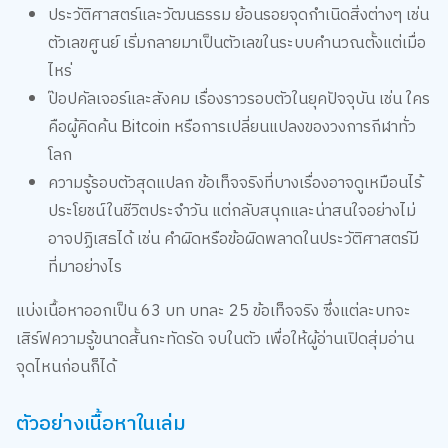
ประวัติศาสตร์และวัฒนธรรม ย้อนรอยจุดกำเนิดสิ่งต่างๆ เช่น
ตัวเลขศูนย์ เริ่มกลายมาเป็นตัวเลขในระบบคำนวณตั้งแต่เมื่อ
ไหร่
ป๊อปคัลเจอร์และสังคม เรื่องราวรอบตัวในยุคปัจจุบัน เช่น ใคร
คือผู้คิดค้น Bitcoin หรือการเปลี่ยนแปลงของวงการกีฬาทั่ว
โลก
ความรู้รอบตัวสุดแปลก ข้อเท็จจริงที่บางเรื่องอาจดูเหมือนไร้
ประโยชน์ในชีวิตประจำวัน แต่กลับสนุกและน่าสนใจอย่างไม่
อาจปฏิเสธได้ เช่น คำผิดหรือข้อผิดพลาดในประวัติศาสตร์มี
ที่มาอย่างไร
แบ่งเนื้อหาออกเป็น 63 บท บทละ 25 ข้อเท็จจริง ซึ่งแต่ละบทจะ
เสิร์ฟความรู้ขนาดสั้นกะทัดรัด จบในตัว เพื่อให้ผู้อ่านเปิดสุ่มอ่าน
จุดไหนก่อนก็ได้
ตัวอย่างเนื้อหาในเล่ม