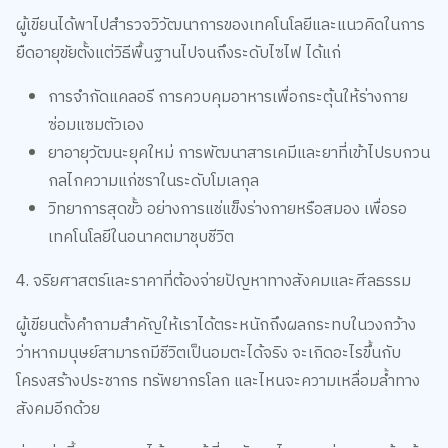
ผู้เขียนได้พาไปสำรวจวิวัฒนาการของเทคโนโลยีและแนวคิดในการ
ยืดอายุขัยตั้งแต่วิธีพื้นฐานไปจนถึงระดับไซไฟ ได้แก่
การจำกัดแคลอรี การควบคุมอาหารเพื่อกระตุ้นให้ร่างกาย
ซ่อมแซมตัวเอง
ยาอายุวัฒนะยุคใหม่ การพัฒนาสารเคมีและยาที่เข้าไปรบกวน
กลไกความแก่ชราในระดับโมเลกุล
วิทยาการสุดขั้ว อย่างการแช่แข็งร่างกายหรือสมอง เพื่อรอ
เทคโนโลยีในอนาคตมาชุบชีวิต
4. จริยศาสตร์และราคาที่ต้องจ่ายปัญหาทางสังคมและศีลธรรม
ผู้เขียนตั้งคำถามสำคัญให้เราได้ตระหนักถึงผลกระทบในวงกว้าง
ว่าหากมนุษย์สามารถมีชีวิตเป็นอมตะได้จริง จะเกิดอะไรขึ้นกับ
โครงสร้างประชากร ทรัพยากรโลก และไหนจะความเหลื่อมล้ำทาง
สังคมอีกด้วย