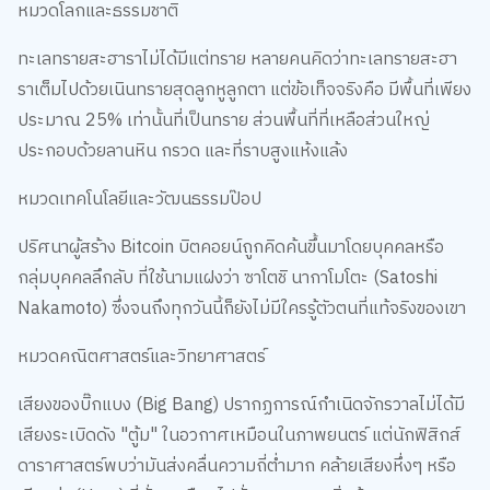
หมวดโลกและธรรมชาติ
ทะเลทรายสะฮาราไม่ได้มีแต่ทราย หลายคนคิดว่าทะเลทรายสะฮา
ราเต็มไปด้วยเนินทรายสุดลูกหูลูกตา แต่ข้อเท็จจริงคือ มีพื้นที่เพียง
ประมาณ 25% เท่านั้นที่เป็นทราย ส่วนพื้นที่ที่เหลือส่วนใหญ่
ประกอบด้วยลานหิน กรวด และที่ราบสูงแห้งแล้ง
หมวดเทคโนโลยีและวัฒนธรรมป๊อป
ปริศนาผู้สร้าง Bitcoin บิตคอยน์ถูกคิดค้นขึ้นมาโดยบุคคลหรือ
กลุ่มบุคคลลึกลับ ที่ใช้นามแฝงว่า ซาโตชิ นากาโมโตะ (Satoshi
Nakamoto) ซึ่งจนถึงทุกวันนี้ก็ยังไม่มีใครรู้ตัวตนที่แท้จริงของเขา
หมวดคณิตศาสตร์และวิทยาศาสตร์
เสียงของบิ๊กแบง (Big Bang) ปรากฏการณ์กำเนิดจักรวาลไม่ได้มี
เสียงระเบิดดัง "ตู้ม" ในอวกาศเหมือนในภาพยนตร์ แต่นักฟิสิกส์
ดาราศาสตร์พบว่ามันส่งคลื่นความถี่ต่ำมาก คล้ายเสียงหึ่งๆ หรือ