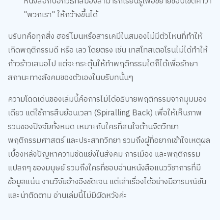
หนังสือเล่มนี้พยายามตอบคำถามสำคัญที่ว่าทำไมมนุษย์เราถึงทำ
สิ่งต่างๆ ทั้งในยามที่ประเสริฐที่สุดและยามที่ต่ำทรามที่สุด โดยพาผู้
อ่านเจาะลึกปัจจัยเบื้องหลังพฤติกรรมผ่านมิติของเวลา ย้อนกลับไป
ตั้งแต่ระดับวินาทีก่อนลงมือทำไปจนถึงระดับล้านปีทางวิวัฒนาการ
เลยทีเดียวค่ะ
ประเด็นสำคัญในเล่ม
มนุษย์ไม่มีเจตจำนงเสรีอย่างแท้จริง ซาโพลสกีชี้ให้เห็นว่า
ทุกๆ พฤติกรรมและการเลือกของเรา เป็นผลรวมของชีววิทยา
และสิ่งแวดล้อมที่ทับซ้อนกันอย่างหนาแน่น จนยากจะบอกว่า
เราเลือกเองโดยอิสระ
การแบ่งฝักแบ่งฝ่าย สมองมนุษย์ถูกออกแบบมาให้แยกแยะ
พวกเราและพวกเขารวดเร็วมากในระดับมิลลิวินาที ซึ่งเป็นราก
เหง้าของความเดียดฉันท์ การเหยียดสีผิว และสงคราม แต่
หนังสือก็บอกวิธีที่สมองสามารถเรียนรู้เพื่อขยายขอบเขตคำว่า
"พวกเรา" ให้กว้างขึ้นได้