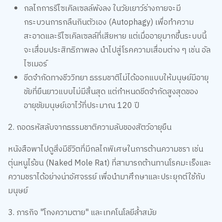
กลไกการรีไซเคิลเซลล์พังลง ในวัยเยาว์ร่างกายจะมี
กระบวนการกลืนกินตัวเอง (Autophagy) เพื่อทำความ
สะอาดและรีไซเคิลเซลล์ที่เสียหาย แต่เมื่ออายุมากขึ้นระบบนี้
จะเสื่อมประสิทธิภาพลง นำไปสู่โรคความเสื่อมต่าง ๆ เช่น อัล
ไซเมอร์
ขีดจำกัดทางชีววิทยา ธรรมชาติไม่ได้ออกแบบให้มนุษย์มีอายุ
ขัยที่ยืนยาวแบบไม่มีสิ้นสุด แต่กำหนดขีดจำกัดสูงสุดของ
อายุขัยมนุษย์เอาไว้ที่ประมาณ 120 ปี
2. ถอดรหัสลับจากธรรมชาติความลับของสัตว์อายุยืน
หนังสือพาไปดูสิ่งมีชีวิตที่มีกลไกพิเศษในการต้านความชรา เช่น
ตุ่นหนูไร้ขน (Naked Mole Rat) ที่สามารถต้านทานโรคมะเร็งและ
ความชราได้อย่างน่าอัศจรรย์ เพื่อนำมาศึกษาและประยุกต์ใช้กับ
มนุษย์
3. ภารกิจ "โกงความตาย" และเทคโนโลยีล้ำสมัย