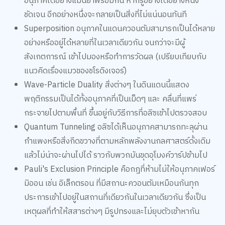
อนุภาคได้อย่างแม่นยำพร้อมกัน หากรู้อย่างใดอย่างหนึ่ง
ชัดเจน อีกอย่างหนึ่งจะกลายเป็นสิ่งที่ไม่แน่นอนทันที
Superposition อนุภาคในแดนควอนตัมสามารถเป็นได้หลาย
อย่างหรืออยู่ได้หลายที่ในเวลาเดียวกัน จนกว่าจะมีผู้
สังเกตการณ์ เข้าไปมองหรือทำการวัดผล (เปรียบเทียบกับ
แนวคิดเรื่องแมวของชโรดิงเจอร์)
Wave-Particle Duality สิ่งต่างๆ ในดินแดนนี้แสดง
พฤติกรรมเป็นได้ทั้งอนุภาคที่เป็นเม็ดๆ และ คลื่นที่แพร่
กระจายไปตามพื้นที่ ขึ้นอยู่กับวิธีการที่อลิซเข้าไปตรวจสอบ
Quantum Tunneling อลิซได้เห็นอนุภาคสามารถทะลุผ่าน
กำแพงหรือสิ่งกีดขวางที่ตามหลักพลังงานกลศาสตร์ดั้งเดิม
แล้วไม่น่าจะผ่านไปได้ ราวกับพวกมันขุดอุโมงค์วาร์ปข้ามไป
Pauli's Exclusion Principle คือกฎที่ห้ามไม่ให้อนุภาคเฟอร์
มิออน เช่น อิเล็กตรอน ที่มีสถานะควอนตัมเหมือนกันทุก
ประการเข้าไปอยู่ในสถานที่เดียวกันในเวลาเดียวกัน ซึ่งเป็น
เหตุผลที่ทำให้สสารต่างๆ มีรูปทรงและไม่ยุบตัวเข้าหากัน