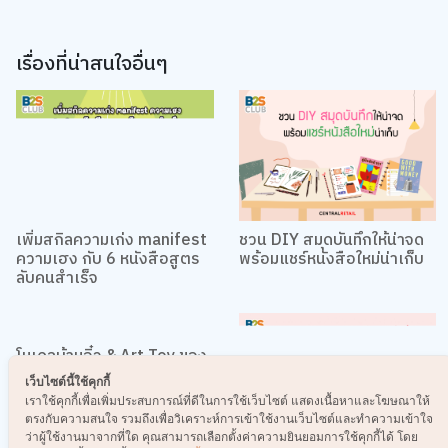
ความคิดเห็น
5.0
Rate
0.5
1.0
1.5
2.0
2.5
3.0
3.5
4.0
4.5
5.0
เพิ่มรูปภาพ
กำหนดไฟล์รูป jpg, png, gif ขนาดไม่เกิน 5 MB เท่านั้น
ข้อความ
เว็บไซต์นี้ใช้คุกกี้
เราใช้คุกกี้เพื่อเพิ่มประสบการณ์ที่ดีในการใช้เว็บไซต์ แสดงเนื้อหาและโฆษณาให้
ตรงกับความสนใจ รวมถึงเพื่อวิเคราะห์การเข้าใช้งานเว็บไซต์และทำความเข้าใจ
ว่าผู้ใช้งานมาจากที่ใด คุณสามารถเลือกตั้งค่าความยินยอมการใช้คุกกี้ได้ โดย