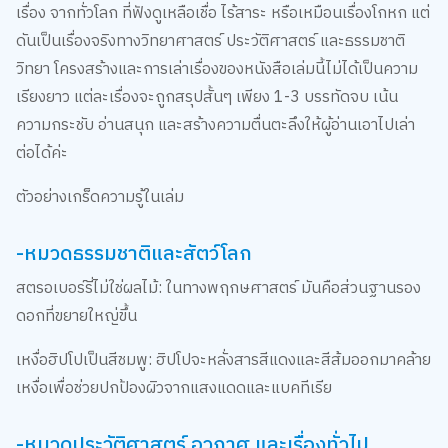
เรื่อง จากทั่วโลก ที่ฟังดูเหลือเชื่อ ไร้สาระ หรือเหมือนเรื่องโกหก แต่
ดันเป็นเรื่องจริงทางวิทยาศาสตร์ ประวัติศาสตร์ และธรรมชาติ
วิทยา โครงสร้างและการเล่าเรื่องของหนังสือเล่มนี้ไม่ได้เป็นความ
เรียงยาว แต่ละเรื่องจะถูกสรุปสั้นๆ เพียง 1-3 บรรทัดจบ เน้น
ความกระชับ อ่านสนุก และสร้างความตื่นตะลึงให้ผู้อ่านเอาไปเล่า
ต่อได้ค่ะ
ตัวอย่างเกร็ดความรู้ในเล่ม
-หมวดธรรมชาติและสัตว์โลก
สตรอเบอร์รี่ไม่ใช่ผลไม้: ในทางพฤกษศาสตร์ มันคือส่วนฐานรอง
ดอกที่ขยายใหญ่ขึ้น
เหงื่อฮิปโปเป็นสีชมพู: ฮิปโปจะหลั่งสารสีแดงและสีส้มออกมาคล้าย
เหงื่อเพื่อช่วยปกป้องผิวจากแสงแดดและแบคทีเรีย
-หมวดประวัติศาสตร์ อวกาศ และเรื่องทั่วไป