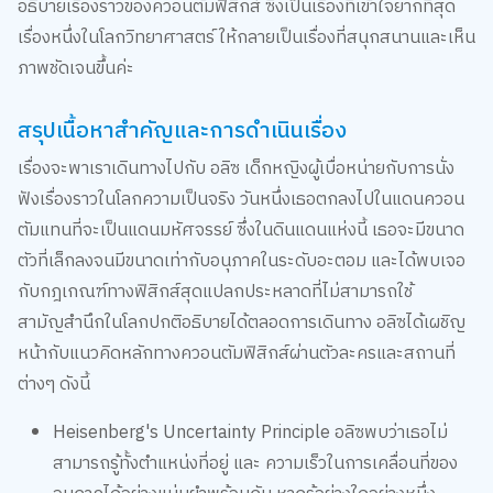
อธิบายเรื่องราวของควอนตัมฟิสิกส์ ซึ่งเป็นเรื่องที่เข้าใจยากที่สุด
เรื่องหนึ่งในโลกวิทยาศาสตร์ ให้กลายเป็นเรื่องที่สนุกสนานและเห็น
ภาพชัดเจนขึ้นค่ะ
สรุปเนื้อหาสำคัญและการดำเนินเรื่อง
เรื่องจะพาเราเดินทางไปกับ อลิซ เด็กหญิงผู้เบื่อหน่ายกับการนั่ง
ฟังเรื่องราวในโลกความเป็นจริง วันหนึ่งเธอตกลงไปในแดนควอน
ตัมแทนที่จะเป็นแดนมหัศจรรย์ ซึ่งในดินแดนแห่งนี้ เธอจะมีขนาด
ตัวที่เล็กลงจนมีขนาดเท่ากับอนุภาคในระดับอะตอม และได้พบเจอ
กับกฎเกณฑ์ทางฟิสิกส์สุดแปลกประหลาดที่ไม่สามารถใช้
สามัญสำนึกในโลกปกติอธิบายได้ตลอดการเดินทาง อลิซได้เผชิญ
หน้ากับแนวคิดหลักทางควอนตัมฟิสิกส์ผ่านตัวละครและสถานที่
ต่างๆ ดังนี้
Heisenberg's Uncertainty Principle อลิซพบว่าเธอไม่
สามารถรู้ทั้งตำแหน่งที่อยู่ และ ความเร็วในการเคลื่อนที่ของ