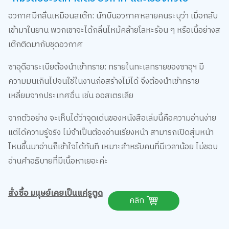
อวกาศมีกลิ่นเหมือนสเต๊ก: นักบินอวกาศหลายคนระบุว่า เมื่อกลับ
เข้ามาในยาน พวกเขาจะได้กลิ่นไหม้คล้ายโลหะร้อน ๆ หรือเนื้อย่างส
เต๊กติดมากับชุดอวกาศ
ซาอุดีอาระเบียต้องนำเข้าทราย: ทรายในทะเลทรายของซาอุฯ มี
ความมนเกินไปจนใช้ในงานก่อสร้างไม่ได้ จึงต้องนำเข้าทราย
เหลี่ยมจากประเทศอื่น เช่น ออสเตรเลีย
จากตัวอย่าง จะเห็นได้ว่าจุดเด่นของหนังสือเล่มนี้คือความอ่านง่าย
แต่ได้ความรู้จริง ไม่จำเป็นต้องอ่านเรียงหน้า สามารถเปิดสุ่มหน้า
ไหนขึ้นมาอ่านก็เข้าใจได้ทันที เหมาะสำหรับคนที่มีเวลาน้อย ไม่ชอบ
อ่านคำอธิบายที่มีเนื้อหาเยอะค่ะ
สั่งซื้อ มนุษย์เคยเป็นแค่รูตูด
คลิก