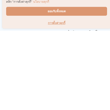
คลิก “การตั้งค่าคุกกี้”
นโยบายคุกกี้
เรื่องที่น่าสนใจอื่นๆ
ยอมรับทั้งหมด
การตั้งค่าคุกกี้
เพิ่มสกิลความเก่ง manifest
ชวน DIY สมุดบันทึกให้น่าจด
ความเฮง กับ 6 หนังสือสูตร
พร้อมแชร์หนังสือใหม่น่าเก็บ
ลับคนสำเร็จ
โมเดลบ้านจิ๋ว & Art Toy ของ
ของขวัญผู้สูงอายุแบบไหน