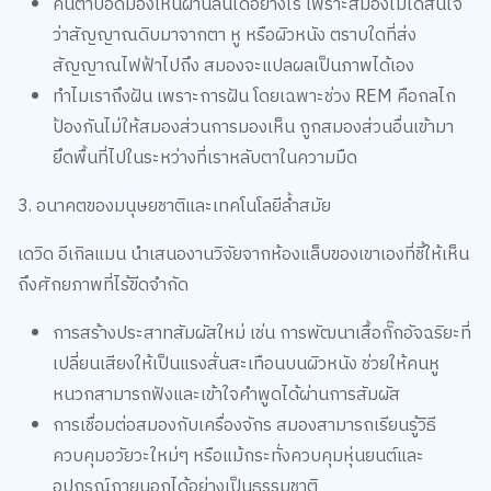
คนตาบอดมองเห็นผ่านลิ้นได้อย่างไร เพราะสมองไม่ได้สนใจ
ว่าสัญญาณดิบมาจากตา หู หรือผิวหนัง ตราบใดที่ส่ง
สัญญาณไฟฟ้าไปถึง สมองจะแปลผลเป็นภาพได้เอง
ทำไมเราถึงฝัน เพราะการฝัน โดยเฉพาะช่วง REM คือกลไก
ป้องกันไม่ให้สมองส่วนการมองเห็น ถูกสมองส่วนอื่นเข้ามา
ยึดพื้นที่ไปในระหว่างที่เราหลับตาในความมืด
3. อนาคตของมนุษยชาติและเทคโนโลยีล้ำสมัย
เดวิด อีเกิลแมน นำเสนองานวิจัยจากห้องแล็บของเขาเองที่ชี้ให้เห็น
ถึงศักยภาพที่ไร้ขีดจำกัด
การสร้างประสาทสัมผัสใหม่ เช่น การพัฒนาเสื้อกั๊กอัจฉริยะที่
เปลี่ยนเสียงให้เป็นแรงสั่นสะเทือนบนผิวหนัง ช่วยให้คนหู
หนวกสามารถฟังและเข้าใจคำพูดได้ผ่านการสัมผัส
การเชื่อมต่อสมองกับเครื่องจักร สมองสามารถเรียนรู้วิธี
ควบคุมอวัยวะใหม่ๆ หรือแม้กระทั่งควบคุมหุ่นยนต์และ
อุปกรณ์ภายนอกได้อย่างเป็นธรรมชาติ