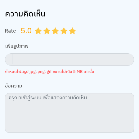
โลกแห่งความรู้ช่างกว้างใหญ่ไม่มีที่สิ้นสุด และสมองของเราก็
พร้อมที่จะพัฒนาอยู่เสมอ อย่าปล่อยให้ตัวเองหยุดค้นคว้าและจม
จ่อมอยู่กับสิ่งเดิมๆ พาตัวเองไปเปิดหูเปิดตา เรียนรู้สิ่งใหม่ๆ เพื่อ
เติมพลังสมอง เพราะหนังสือทุกเล่มที่เราอ่าน คือก้าวสำคัญที่ช่วย
ทำให้เราเป็นคนเก่งขึ้นในทุกวันนะคะ
มาเป็นชาว B2S CLUB ด้วยกันนะ สมัครสมาชิก
คลิกเลย!
Share
สั่งซื้อสินค้าออนไลน์ คลิกเลย!
Tag:
ครอบครัวและเด็ก
,
หนังสือและการ์ตูนความรู้
,