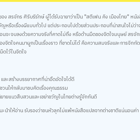
สรจักร ศิริบริรักษ์ ผู้ได้รับฉายาว่าเป็น "สตีเฟน คิง เมืองไทย" หนังสื
วัญหรือเรื่องผีแบบทั่วไป แต่ประกอบไปด้วยส่วนประกอบที่น่าสนใจไม่ว่าจะ
ง ก่อนจะจบลงด้วยความจริงที่คาดไม่ถึง หรือด้านมืดของจิตใจมนุษย์ สรจั
ตใจคนมาผูกเป็นเรื่องราว ที่ขาดไม่ได้ คือความสมจริงและการจิกกั
ืดไว้ในจิตใจ
ว และสร้างบรรยากาศที่น่าอึดอัดใจได้ดี
และชวนให้กลับมาขบคิดเรื่องคุณธรรม
ฟนนิยายแนวสืบสวนและเขย่าขวัญในไทยต่างรู้จักกันดี
ะนำให้อ่าน รับรองว่าขนหัวลุกไม่แพ้หนังสือแปลจากต่างชาติแน่นอนค่า