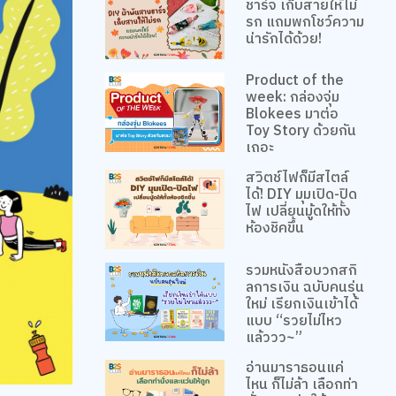
ชาร์จ เก็บสายให้ไม่
รก แถมพกโชว์ความ
น่ารักได้ด้วย!
Product of the
week: กล่องจุ่ม
Blokees มาต่อ
Toy Story ด้วยกัน
เถอะ
สวิตช์ไฟก็มีสไตล์
ได้! DIY มุมเปิด-ปิด
ไฟ เปลี่ยนมู้ดให้ทั้ง
ห้องชิคขึ้น
รวมหนังสือบวกสกิ
ลการเงิน ฉบับคนรุ่น
ใหม่ เรียกเงินเข้าได้
แบบ “รวยไม่ไหว
แล้ววว~”
อ่านมาราธอนแค่
ไหน ก็ไม่ล้า เลือกท่า