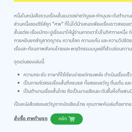
หนึ่งในหนังสือรวมเรื่องสั้นแนวเขย่าขวัญและหักมุมระดับตำนานของ 
ส่วนหนึ่งของซีรีส์ชุด "ศพ" ที่ไม่ได้นำเสนอเพียงเรื่องราวสยองข
สั้นแต่ละเรื่องมักจะปูเรื่องมาให้ผู้อ่านคาดเดาไปในทิศทางหนึ่
การหยิบยกสัญชาตญาณ ความโลภ ความแค้น และความวิปริตของจิ
เรื่องสะท้อนภาพสังคมไทยและพฤติกรรมมนุษย์ที่ล้วนซ่อนความม
จุดเด่นของเล่มนี้
ความกระชับ ภาษาที่ใช้เรียบง่ายแต่ทรงพลัง ดำเนินเรื่องเร็
เป็นการคัดสรรเรื่องสั้นที่ครบรส ทั้งสยองขวัญ ตื่นเต้น 
เป็นตำนานเรื่องสั้นไทย ถือเป็นงานเขียนระดับขึ้นหิ้งที่แ
เป็นหนังสือสยองขวัญจากนักเขียนไทย คุณภาพคับเล่มที่อยากแน
สั่งซื้อ ศพท้ายรถ
คลิก