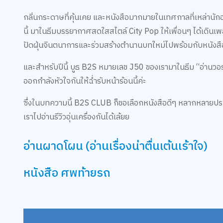
กลิ่นกระดาษที่คุ้นเคย และหนังสือมากมายในเทศกาลที่เหล่านักอ่
นี้ มาในธีมบรรยากาศสดใสสไตล์ City Pop ให้เพื่อนๆ ได้เดิน
ปัดฝุ่นจินตนาการและร่วมสร้างตำนานบทใหม่ไปพร้อมกับหนังสือ
และสำหรับปีนี้ บูธ B2S หมายเลข J50 ของเรามาในธีม “อ่านวอร์
ออกกำลังหัวใจกันให้ฉ่ำรับหน้าร้อนนี้ค่ะ
ซึ่งในบทความนี้ B2S CLUB ก็ขอเลือกหนังสือดีๆ หลากหลายประเ
เราไปอ่านรีวิวอุ่นเครื่องกันได้เล้ยย
อ่านผาดโผน (อ่านเรื่องน่าตื่นเต้นเร้าใจ)
หนังสือ ศพท้ายรถ