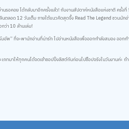
านรอคอย ได้กลับมาอีกครั้งแล้ว! กับงานสัปดาห์หนังสือแห่งชาติ ครั้งที
เพลินตลอด 12 วันเต็ม ภายใต้แนวคิดสุดจึ้ง Read The Legend ชวนนัก
กว่า 10 ล้านเล่ม!
มอัพ” ที่จะพานักอ่านที่น่ารัก ไปอ่านหนังสือเพื่อออกกำลังสมอง ออกก
ภทมาให้ทุกคนได้จดเข้าชอปปิ้งลิสต์กันก่อนไปช็อปจริงในวันงานค่ะ ถ้