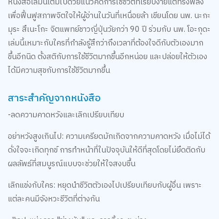
หนังสือเล่มนี้เต็มไปด้วยแนวคิดการใช้ชีวิตที่เรียบง่ายแต่ทรงพลัง
เพื่อฟื้นฟูสภาพจิตใจให้ผู้อ่านในวันที่เหนื่อยล้า เขียนโดย นพ. นะกะ
มุระ สึเนะโกะ จิตแพทย์ชาวญี่ปุ่นวัยกว่า 90 ปี ร่วมกับ นพ. โอะกุดะ
เล่มนี้เหมาะกับใครที่กำลังรู้สึกว่าถึงเวลาที่ต้องใจดีกับตัวเองมาก
ขึ้นอีกนิด ตั้งสติกับการใช้ชีวิตมากขึ้นอีกหน่อย และปล่อยให้ตัวเอง
ได้มีความสุขกับการใช้ชีวิตมากขึ้น
สาระสำคัญจากหนังสือ
-ลดความคาดหวังและเลิกเปรียบเทียบ
อย่าหวังสูงเกินไป: ความเครียดมักเกิดจากความคาดหวัง เมื่อไม่ได้
ดั่งใจจะเกิดทุกข์ การทำหน้าที่ในปัจจุบันให้ดีที่สุดโดยไม่ยึดติดกับ
ผลลัพธ์ที่สมบูรณ์แบบจะช่วยให้ใจสงบขึ้น
เลิกแข่งกับใคร: หยุดนำชีวิตตัวเองไปเปรียบเทียบกับผู้อื่น เพราะ
แต่ละคนมีจังหวะชีวิตที่ต่างกัน