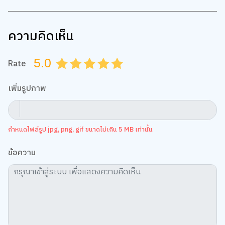
ความคิดเห็น
5.0
Rate
0.5
1.0
1.5
2.0
2.5
3.0
3.5
4.0
4.5
5.0
เพิ่มรูปภาพ
กำหนดไฟล์รูป jpg, png, gif ขนาดไม่เกิน 5 MB เท่านั้น
ข้อความ
เว็บไซต์นี้ใช้คุกกี้
เราใช้คุกกี้เพื่อเพิ่มประสบการณ์ที่ดีในการใช้เว็บไซต์ แสดงเนื้อหาและโฆษณาให้