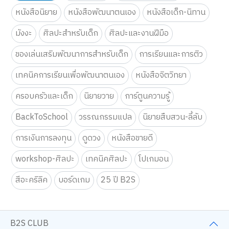
คำค้นหา
คู่มือเลี้ยงลูก
หนังสือเตรียมสอบ
หนังสือนิยาย
หนังสือพัฒนาตนเอง
หนังสือเด็ก-นิทาน
มังงะ
ศิลปะสำหรับเด็ก
ศิลปะและงานฝีมือ
ของเล่นเสริมพัฒนาการสำหรับเด็ก
การเรียนและการติว
เทคนิคการเรียนเพื่อพัฒนาตนเอง
หนังสือจิตวิทยา
ครอบครัวและเด็ก
นิยายวาย
การ์ตูนความรู้
BackToSchool
วรรณกรรมแปล
นิยายสืบสวน-ลี้ลับ
การเงินการลงทุน
ดูดวง
หนังสือขายดี
workshop-ศิลปะ
เทคนิคศิลปะ
โปเกมอน
สีอะคริลิค
บอร์ดเกม
25 ปี B2S