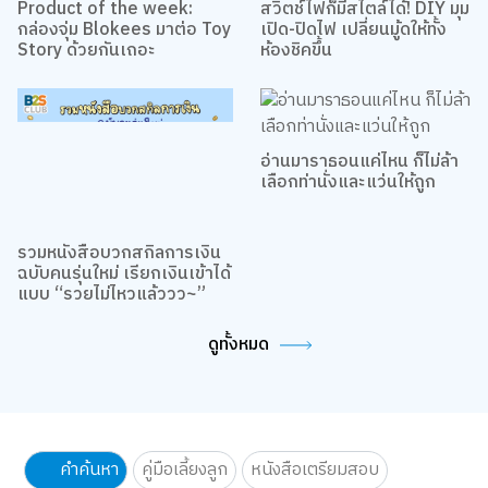
Product of the week:
สวิตช์ไฟก็มีสไตล์ได้! DIY มุม
กล่องจุ่ม Blokees มาต่อ Toy
เปิด-ปิดไฟ เปลี่ยนมู้ดให้ทั้ง
Story ด้วยกันเถอะ
ห้องชิคขึ้น
อ่านมาราธอนแค่ไหน ก็ไม่ล้า
เลือกท่านั่งและแว่นให้ถูก
รวมหนังสือบวกสกิลการเงิน
ฉบับคนรุ่นใหม่ เรียกเงินเข้าได้
แบบ “รวยไม่ไหวแล้ววว~”
ดูทั้งหมด