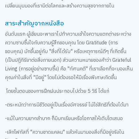
เปลี่ยนมุมมองที่เรามีต่อโลกและสร้างความสุขจากภายใน
สาระสำคัญจากหนังสือ
อันดับแรก ผู้เขียนจะพาเราไปทำความเข้าใจความแตกต่างระหว่าง
ความซาบซึ้งใจกับความรู้สึกขอบคุณ โดย Gratitude (การ
ขอบคุณ) มักขึ้นอยู่กับ "สิ่งที่ได้รับ" หรือเหตุการณ์ดีๆ ที่เกิดขึ้น
(เป็นปฏิกิริยาต่อสิ่งภายนอก) ส่วนความหมายของคำว่า Grateful
Living (การอยู่อย่างซาบซึ้ง) คือ "ทัศนคติ" ที่เราเลือกที่จะมองเห็น
คุณค่าในสิ่งที่ "มีอยู่" โดยไม่ต้องรอให้มีเรื่องพิเศษเกิดขึ้น
โดยขั้นตอนของการฝึกฝนประกอบไปด้วย 5 วิธี ได้แก่
-ตระหนักว่าการมีชีวิตอยู่เป็นเรื่องอัศจรรย์ ไม่ใช่สิทธิที่ต้องได้มา
-แม้ในความยากลำบาก ก็มีบทเรียนหรือโอกาสให้เติบโตเสมอ
-เลิกโฟกัสที่ "ความขาดแคลน" แล้วหันมามองสิ่งที่มีอยู่จริงใน