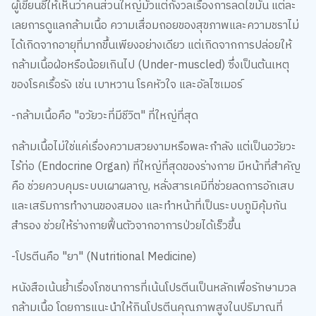
ผู้เขียนชี้ให้เห็นว่าคนส่วนใหญ่มัวแต่กังวลเรื่องการลดไขมัน แต่ละ
เลยการดูแลกล้ามเนื้อ ความเสื่อมถอยของสุขภาพและความชราไม่
ได้เกิดจากอายุที่มากขึ้นเพียงอย่างเดียว แต่เกิดจากการปล่อยให้
กล้ามเนื้อฝ่อหรือน้อยเกินไป (Under-muscled) ซึ่งเป็นต้นเหตุ
ของโรคเรื้อรัง เช่น เบาหวาน โรคหัวใจ และอัลไซเมอร์
-กล้ามเนื้อคือ "อวัยวะที่มีชีวิต" ที่ใหญ่ที่สุด
กล้ามเนื้อไม่ใช่แค่เรื่องความสวยงามหรือพละกำลัง แต่เป็นอวัยวะ
ไร้ท่อ (Endocrine Organ) ที่ใหญ่ที่สุดของร่างกาย มีหน้าที่สำคัญ
คือ ช่วยควบคุมระบบเผาผลาญ, หลั่งสารเคมีที่ช่วยลดการอักเสบ
และเสริมการทำงานของสมอง และทำหน้าที่เป็นระบบภูมิคุ้มกัน
สำรอง ช่วยให้ร่างกายฟื้นตัวจากอาการป่วยได้เร็วขึ้น
-โปรตีนคือ "ยา" (Nutritional Medicine)
หนังสือเน้นย้ำเรื่องโภชนาการที่เน้นโปรตีนเป็นหลักเพื่อรักษามวล
กล้ามเนื้อ โดยการแนะนำให้กินโปรตีนคุณภาพสูงในปริมาณที่