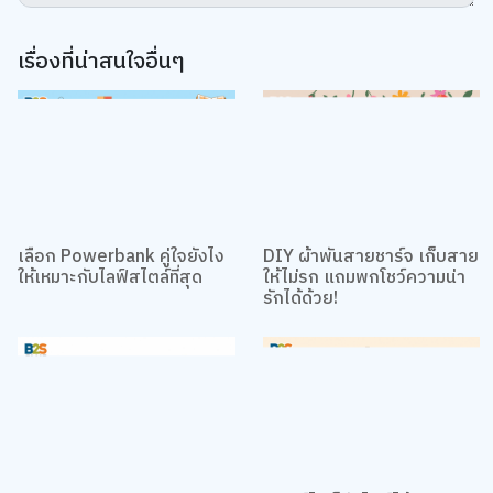
ตรงกับความสนใจ รวมถึงเพื่อวิเคราะห์การเข้าใช้งานเว็บไซต์และทำความเข้าใจ
ว่าผู้ใช้งานมาจากที่ใด คุณสามารถเลือกตั้งค่าความยินยอมการใช้คุกกี้ได้ โดย
คลิก “การตั้งค่าคุกกี้”
นโยบายคุกกี้
ยอมรับทั้งหมด
เรื่องที่น่าสนใจอื่นๆ
การตั้งค่าคุกกี้
เลือก Powerbank คู่ใจยังไง
DIY ผ้าพันสายชาร์จ เก็บสาย
ให้เหมาะกับไลฟ์สไตล์ที่สุด
ให้ไม่รก แถมพกโชว์ความน่า
รักได้ด้วย!