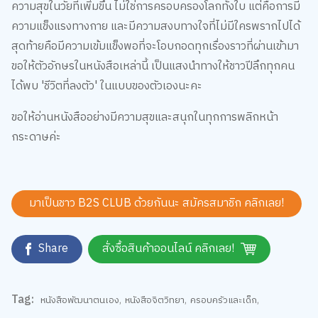
ความสุขในวัยที่เพิ่มขึ้น ไม่ใช่การครอบครองโลกทั้งใบ แต่คือการมี
ความแข็งแรงทางกาย และมีความสงบทางใจที่ไม่มีใครพรากไปได้
สุดท้ายคือมีความเข้มแข็งพอที่จะโอบกอดทุกเรื่องราวที่ผ่านเข้ามา
ขอให้ตัวอักษรในหนังสือเหล่านี้ เป็นแสงนำทางให้ชาวปีลึกทุกคน
ได้พบ 'ชีวิตที่ลงตัว' ในแบบของตัวเองนะคะ
ขอให้อ่านหนังสืออย่างมีความสุขและสนุกในทุกการพลิกหน้า
กระดาษค่ะ
มาเป็นชาว B2S CLUB ด้วยกันนะ สมัครสมาชิก
คลิกเลย!
Share
สั่งซื้อสินค้าออนไลน์ คลิกเลย!
Tag:
หนังสือพัฒนาตนเอง
,
หนังสือจิตวิทยา
,
ครอบครัวและเด็ก
,