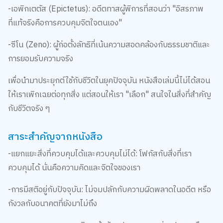
-เอพิกเตตัส (Epictetus): อดีตทาสผู้พิการที่สอนว่า "อิสรภาพ
ที่แท้จริงคือการควบคุมจิตใจตนเอง"
-ซีโน (Zeno): ผู้ก่อตั้งลัทธิที่เน้นความสอดคล้องกับธรรมชาติและ
การยอมรับความจริง
เพื่อนำมาประยุกต์ใช้กับชีวิตในยุคปัจจุบัน หนังสือเล่มนี้ไม่ได้สอน
ให้เราเพิกเฉยต่อทุกสิ่ง แต่สอนให้เรา "เลือก" สนใจในสิ่งที่สำคัญ
กับชีวิตจริง ๆ
สาระสำคัญจากหนังสือ
-แยกแยะสิ่งที่ควบคุมได้และควบคุมไม่ได้: โฟกัสกับสิ่งที่เรา
ควบคุมได้ นั่นคือความคิดและจิตใจของเรา
-การมีสติอยู่กับปัจจุบัน: ไม่จมปลักกับความผิดพลาดในอดีต หรือ
กังวลกับอนาคตที่ยังมาไม่ถึง