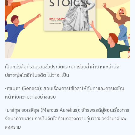
เป็นหนังสือที่รวบรวมชีวประวัติและบทเรียนล้ำค่าจากเหล่านัก
ปราชญ์สโตอิกในอดีต ไม่ว่าจะเป็น
-เซเนกา (Seneca): สอนเรื่องการใช้เวลาให้คุ้มค่าและการเผชิญ
หน้ากับความตายอย่างสงบ
-มาร์กุส ออเรลิอุส (Marcus Aurelius): จักรพรรดิผู้สอนเรื่องการ
รักษาความสงบภายในจิตใจท่ามกลางความวุ่นวายของอำนาจและ
สงคราม