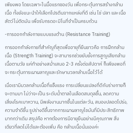
เพียงพอ โดยเฉพาะในมื้อแรกของวัน เพื่อกระตุ้นการสร้างกล้าม
เนื้อ ทั้งยังแนะนำให้เลือกโปรตีนจากแหล่งที่ดี เช่น ไข่ ปลา และเนื้อ
สัตว์ไม่ติดมัน เพื่อรับกรดอะมิโนที่จำเป็นครบถ้วน
-การออกกำลังกายแบบแรงต้าน (Resistance Training)
การออกกำลังกายที่สำคัญที่สุดเพื่ออายุที่ยืนยาวคือ การฝึกกล้าม
เนื้อ (Strength Training) จะสามารถช่วยยับยั้งการสูญเสียกล้าม
เนื้อตามวัย แค่ทำอย่างสม่ำเสมอ 2-3 ครั้งต่อสัปดาห์ ก็เพียงพอที่
จะกระตุ้นการเผาผลาญและรักษามวลกล้ามเนื้อไว้ได้
เมื่อเรามีมวลกล้ามเนื้อที่แข็งแรง การเปลี่ยนแปลงที่ดีกับร่างกายก็
จะตามมา ไม่ว่าจะเป็น ระดับน้ำตาลในเลือดสมดุลขึ้น, ลดความ
เสี่ยงโรคเบาหวาน, มีพลังงานมากขึ้นในแต่ละวัน, สมองปลอดโปร่ง,
ความจำดีขึ้น รูปร่างดีขึ้นจากการเผาผลาญไขมันที่มีประสิทธิภาพ
มากกว่าเดิม สรุปคือ หากต้องการมีอายุยืนอย่างมีคุณภาพ สิ่ง
เดียวที่ลดไม่ได้และต้องเพิ่ม คือ กล้ามเนื้อนั่นเองค่ะ