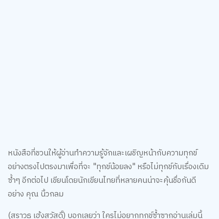
หนังสือที่ชวนให้ผู้อ่านทำความรู้จักและเผชิญหน้ากับความทุกข์
อย่างตรงไปตรงมาเพื่อที่จะ "ทุกข์น้อยลง" หรือไม่ทุกข์กับเรื่องเดิม
ซ้ำๆ อีกต่อไป เขียนโดยนักเขียนไทยที่หลายคนน่าจะคุ้นชื่อกันดี
อย่าง คุณ นิ้วกลม
(สราวุธ เฮ้งสวัสดิ์) บอกเลยว่า ใครไม่อยากทุกข์ซ้ำซากอ่านเล่มนี้