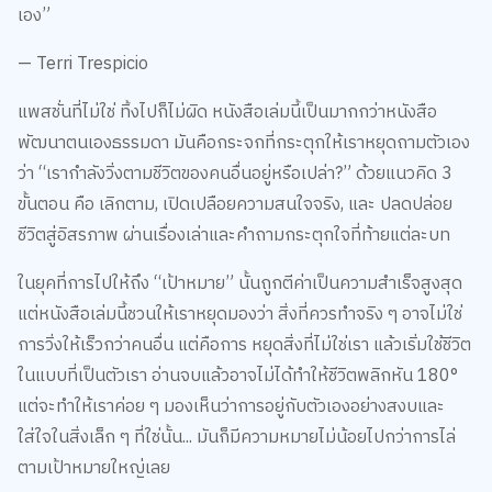
เอง”
— Terri Trespicio
แพสชั่นที่ไม่ใช่ ทิ้งไปก็ไม่ผิด หนังสือเล่มนี้เป็นมากกว่าหนังสือ
พัฒนาตนเองธรรมดา มันคือกระจกที่กระตุกให้เราหยุดถามตัวเอง
ว่า “เรากำลังวิ่งตามชีวิตของคนอื่นอยู่หรือเปล่า?” ด้วยแนวคิด 3
ขั้นตอน คือ เลิกตาม, เปิดเปลือยความสนใจจริง, และ ปลดปล่อย
ชีวิตสู่อิสรภาพ ผ่านเรื่องเล่าและคำถามกระตุกใจที่ท้ายแต่ละบท
ในยุคที่การไปให้ถึง “เป้าหมาย” นั้นถูกตีค่าเป็นความสำเร็จสูงสุด
แต่หนังสือเล่มนี้ชวนให้เราหยุดมองว่า สิ่งที่ควรทำจริง ๆ อาจไม่ใช่
การวิ่งให้เร็วกว่าคนอื่น แต่คือการ หยุดสิ่งที่ไม่ใช่เรา แล้วเริ่มใช้ชีวิต
ในแบบที่เป็นตัวเรา อ่านจบแล้วอาจไม่ได้ทำให้ชีวิตพลิกหัน 180°
แต่จะทำให้เราค่อย ๆ มองเห็นว่าการอยู่กับตัวเองอย่างสงบและ
ใส่ใจในสิ่งเล็ก ๆ ที่ใช่นั้น... มันก็มีความหมายไม่น้อยไปกว่าการไล่
ตามเป้าหมายใหญ่เลย