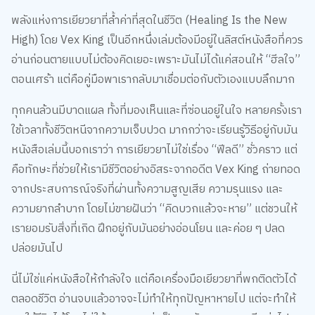
พลังแห่งการเยียวยาที่ล้ำค่าที่สุดในชีวิต (Healing Is the New
High) โดย Vex King เป็นอีกหนึ่งเล่มต้องมีอยู่ในลิสต์หนังสือที่ควร
อ่านก่อนตายแบบไม่ต้องคิดเยอะเพราะมันไม่ได้แค่สอนให้ “ฮีลใจ”
ตอนเศร้า แต่คือคู่มือพาเรากลับมาเชื่อมต่อกับตัวเองแบบลึกมาก
ทุกคนล้วนมีบาดแผล ทั้งที่มองเห็นและที่ซ่อนอยู่ในใจ หลายครั้งเรา
ใช้เวลาทั้งชีวิตหนีจากความเจ็บปวด มากกว่าจะเรียนรู้วิธีอยู่กับมัน
หนังสือเล่มนี้บอกเราว่า การเยียวยาไม่ใช่เรื่อง “ฟีลดี” ชั่วคราว แต่
คือทักษะที่ช่วยให้เรามีชีวิตอย่างอิสระจากอดีต Vex King ถ่ายทอด
จากประสบการณ์จริงที่ผ่านทั้งความสูญเสีย ความรุนแรง และ
ความยากลำบาก โดยไม่ขายฝันว่า “คิดบวกแล้วจะหาย” แต่ชวนให้
เรายอมรับสิ่งที่เกิด ฝึกอยู่กับมันอย่างอ่อนโยน และค่อย ๆ ปลด
ปล่อยมันไป
นี่ไม่ใช่แค่หนังสือให้กำลังใจ แต่คือเครื่องมือเยียวยาที่พกติดตัวได้
ตลอดชีวิต อ่านจบแล้วอาจจะไม่ทำให้ทุกปัญหาหายไป แต่จะทำให้