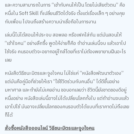
และความสามารถในการ “เข้ากับคนให้เป็น โดยไม่เสียตัวตน” คือ
หนึ่งใน Soft Skill ที่เปลี่ยนชีวิตได้จริง ตั้งแต่เรื่องเล็ก ๆ อย่างคุย
กับเพื่อน ไปจนถึงสร้างความน่าเชื่อถือในการงาน
เล่มนี้ไม่ได้สอนให้ประจบ สอพลอ หรือเฟคใส่กัน แต่มันสอนให้
“เข้าใจคน” อย่างลึกซึ้ง พูดให้ง่ายก็คือ ถ้าอ่านเล่มนี้จบ แล้วเอาไป
ใช้จริง คนรอบตัวจะอยากอยู่ใกล้โดยที่เราไม่ต้องพยายามฝืนอะไร
เลย
หนังสือวิธีชนะมิตรและจูงใจคน ไม่ใช่แค่ “หนังสือพัฒนาตัวเอง”
แต่มันคือคู่มือที่ช่วยให้เรา “ใช้ชีวิตร่วมกับคนอื่น” ได้ดีขึ้นอย่าง
มหาศาล และถ้ายังไม่เคยอ่าน ขอบอกเลยว่า ชีวิตนี้ยังขาดของดีอยู่
หนึ่งอย่าง หนังสือเล่มนี้อาจไม่ได้เปลี่ยนโลกทั้งใบ แต่ถ้าอ่านจบแล้ว
เอาไปใช้ มันอาจเปลี่ยนโลกของคนรอบตัวได้แบบที่เราคาดไม่ถึงเลย
ก็ได้
สั่งซื้อหนังสือออนไลน์ วิธีชนะมิตรและจูงใจคน