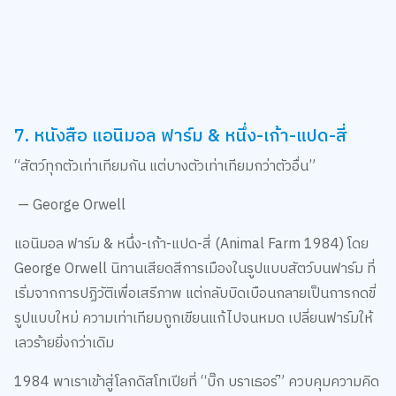
7. หนังสือ แอนิมอล ฟาร์ม & หนึ่ง-เก้า-แปด-สี่
“สัตว์ทุกตัวเท่าเทียมกัน แต่บางตัวเท่าเทียมกว่าตัวอื่น”
— George Orwell
แอนิมอล ฟาร์ม & หนึ่ง-เก้า-แปด-สี่ (Animal Farm 1984) โดย
George Orwell นิทานเสียดสีการเมืองในรูปแบบสัตว์บนฟาร์ม ที่
เริ่มจากการปฏิวัติเพื่อเสรีภาพ แต่กลับบิดเบือนกลายเป็นการกดขี่
รูปแบบใหม่ ความเท่าเทียมถูกเขียนแก้ไปจนหมด เปลี่ยนฟาร์มให้
เลวร้ายยิ่งกว่าเดิม
1984 พาเราเข้าสู่โลกดิสโทเปียที่ “บิ๊ก บราเธอร์” ควบคุมความคิด