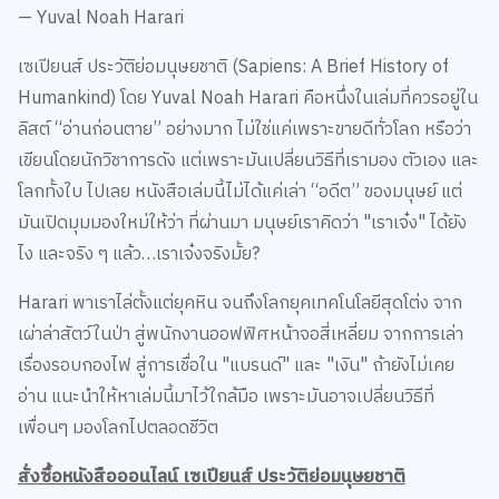
— Yuval Noah Harari
เซเปียนส์ ประวัติย่อมนุษยชาติ (Sapiens: A Brief History of
Humankind) โดย Yuval Noah Harari คือหนึ่งในเล่มที่ควรอยู่ใน
ลิสต์ “อ่านก่อนตาย” อย่างมาก ไม่ใช่แค่เพราะขายดีทั่วโลก หรือว่า
เขียนโดยนักวิชาการดัง แต่เพราะมันเปลี่ยนวิธีที่เรามอง ตัวเอง และ
โลกทั้งใบ ไปเลย หนังสือเล่มนี้ไม่ได้แค่เล่า “อดีต” ของมนุษย์ แต่
มันเปิดมุมมองใหม่ให้ว่า ที่ผ่านมา มนุษย์เราคิดว่า "เราเจ๋ง" ได้ยัง
ไง และจริง ๆ แล้ว…เราเจ๋งจริงมั้ย?
Harari พาเราไล่ตั้งแต่ยุคหิน จนถึงโลกยุคเทคโนโลยีสุดโต่ง จาก
เผ่าล่าสัตว์ในป่า สู่พนักงานออฟฟิศหน้าจอสี่เหลี่ยม จากการเล่า
เรื่องรอบกองไฟ สู่การเชื่อใน "แบรนด์" และ "เงิน" ถ้ายังไม่เคย
อ่าน แนะนำให้หาเล่มนี้มาไว้ใกล้มือ เพราะมันอาจเปลี่ยนวิธีที่
เพื่อนๆ มองโลกไปตลอดชีวิต
สั่งซื้อหนังสือออนไลน์ เซเปียนส์ ประวัติย่อมนุษยชาติ