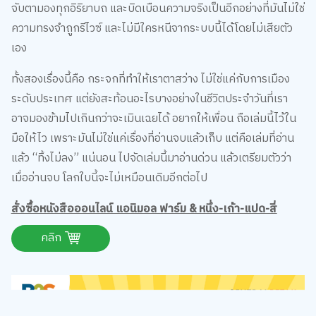
จับตามองทุกอิริยาบถ และบิดเบือนความจริงเป็นอีกอย่างที่มันไม่ใช่
ความทรงจำถูกรีไวซ์ และไม่มีใครหนีจากระบบนี้ได้โดยไม่เสียตัว
เอง
ทั้งสองเรื่องนี้คือ กระจกที่ทำให้เราตาสว่าง ไม่ใช่แค่กับการเมือง
ระดับประเทศ แต่ยังสะท้อนอะไรบางอย่างในชีวิตประจำวันที่เรา
อาจมองข้ามไปเกินกว่าจะเมินเฉยได้ อยากให้เพื่อน ถือเล่มนี้ไว้ใน
มือให้ไว เพราะมันไม่ใช่แค่เรื่องที่อ่านจบแล้วเก็บ แต่คือเล่มที่อ่าน
แล้ว “ทิ้งไม่ลง” แน่นอน ไปจัดเล่มนี้มาอ่านด่วน แล้วเตรียมตัวว่า
เมื่ออ่านจบ โลกใบนี้จะไม่เหมือนเดิมอีกต่อไป
สั่งซื้อหนังสือออนไลน์ แอนิมอล ฟาร์ม & หนึ่ง-เก้า-แปด-สี่
คลิก