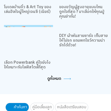
โมเดลบ้านจิ๋ว & Art Toy ของ
ของขวัญผู้สูงอายุแบบไหน
เล่นฮีลใจผู้ใหญ่เจนซี (เนียร์)
ถูกใจที่สุด ? มาเลือกให้คุณปู่
คุณย่ากัน!
DIY ผ้าพันสายชาร์จ เก็บสาย
ให้ไม่รก แถมพกโชว์ความน่า
รักได้ด้วย!
เลือก Powerbank คู่ใจยังไง
ให้เหมาะกับไลฟ์สไตล์ที่สุด
ดูทั้งหมด