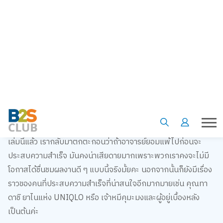
การลงมือทำความฝันให้สำเร็จ แต่ละบทของหนังสือจะพาเราไป
รู้จักกับบุคคลที่มีฝันแตกต่างกันไปแต่เป้าหมายเดียวกันคือการทำ
ฝันให้เป็นจริง
ตัวอย่างบุคคลในเรื่องที่หลายคนน่าจะรู้จักกันเป็นอย่างดีคือ คุณมิ
ยาซากิ ฮายาโอะผู้ก่อตั้งสตูดิโอจิบลิ เจ้าของ character ชื่อดังไม่ว่า
จะเป็น โตโตโร่เพื่อนรักตัวอ้วนกลม กิกิแม่มดน้อยในชุดดำ หรือฮา
วล์พ่อมดหนุ่มทรงเสน่ห์ ที่มีลายเส้นอันเป็นเอกลักษณ์ใครเห็นเป็น
ต้องร้องอ๋อ แต่กว่าจะมีวันที่สตูดิโอมีชื่อเสียงโด่งดังไปทั่วโลกเขา
ต้องผ่านอุปสรรคอะไรมาบ้าง ได้อ่านเรื่องของอาจารย์จากหนังสือ
เล่มนี้แล้ว เรากลับมาตกตะกอนว่าถ้าอาจารย์ยอมแพ้ไปก่อนจะ
ประสบความสำเร็จ มันคงน่าเสียดายมากเพราะพวกเราคงจะไม่มี
โอกาสได้ชื่นชมผลงานดี ๆ แบบนี้จริงมั้ยคะ นอกจากนั้นก็ยังมีเรื่อง
ราวของคนที่ประสบความสำเร็จที่น่าสนใจอีกมากมายเช่น คุณทา
ดาชิ ยาไนแห่ง UNIQLO หรือ เจ้าหมีคุมะมงและผู้อยู่เบื้องหลัง
เป็นต้นค่ะ