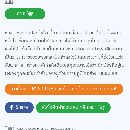
คลิก
หวังว่าหนังสือปลุกไฟฝันทั้ง 6 เล่มที่เลือกมาป้ายยาในวันนี้ จะเป็น
หนึ่งในเชื้อเพลิงที่เติมไฟ ปลุกแรงใจให้ทุกคนลุกไปสานฝันของตัว
เองให้สำเร็จ ไม่ว่าในวัยเด็กทุกคนจะเคยคิดอยากทำหรือฝันอยาก
เป็นอะไร เราขออวยพรและเป็นกำลังใจให้สมหวังตามที่ตั้งใจในเร็ว
วันนะคะ ระหว่างทางที่กำลังเดินไปสู่จุดหมายเชื่อว่าเด็กน้อยที่อยู่ใน
ใจของทุกคนต้องกำลังมองอยู่ด้วยความภูมิใจอย่างแน่นอนเลย
มาเป็นชาว B2S CLUB ด้วยกันนะ สมัครสมาชิก
คลิกเลย!
Share
สั่งซื้อสินค้าออนไลน์ คลิกเลย!
Tag:
หนังสือพัฒนาตนเอง
,
หนังสือจิตวิทยา
,
,