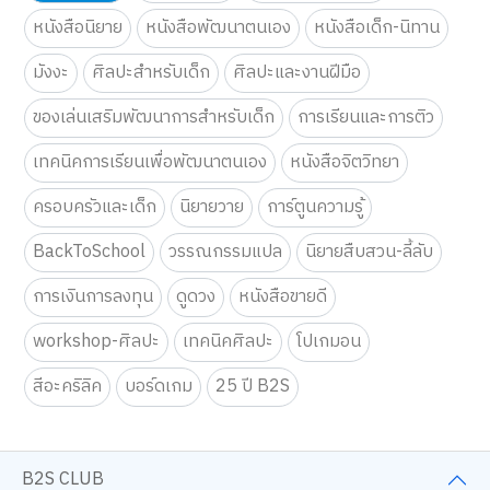
คำค้นหา
คู่มือเลี้ยงลูก
หนังสือเตรียมสอบ
หนังสือนิยาย
หนังสือพัฒนาตนเอง
หนังสือเด็ก-นิทาน
มังงะ
ศิลปะสำหรับเด็ก
ศิลปะและงานฝีมือ
ของเล่นเสริมพัฒนาการสำหรับเด็ก
การเรียนและการติว
เทคนิคการเรียนเพื่อพัฒนาตนเอง
หนังสือจิตวิทยา
ครอบครัวและเด็ก
นิยายวาย
การ์ตูนความรู้
BackToSchool
วรรณกรรมแปล
นิยายสืบสวน-ลี้ลับ
การเงินการลงทุน
ดูดวง
หนังสือขายดี
workshop-ศิลปะ
เทคนิคศิลปะ
โปเกมอน
สีอะคริลิค
บอร์ดเกม
25 ปี B2S