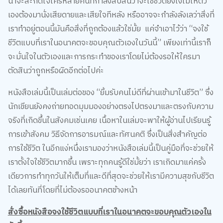
เองต้องมานั่งเสียดายและเสียใจทีหลัง หรืออาจจะกำลังลังเลว่าสิ่งที่
เราทำอยู่ตอนนี้มันคือสิ่งที่ถูกต้องแล้วใช่มั้ย แค่จำเอาไว้ว่า “จงใช้
ชีวิตแบบที่เราในอนาคตจะขอบคุณตัวเองในวันนี้” เพียงเท่านี้เราก็
จะมั่นใจในตัวเองและการกระทำของเราโดยไม่ต้องรอให้ใครมา
ตัดสินว่าถูกหรือผิดอีกต่อไปค่ะ
หนังสือเล่มนี้เป็นเล่มต่อของ “ยิ้มรับคนไม่ดีที่ผ่านเข้ามาในชีวิต” ซึ่ง
นักเขียนยังคงถ่ายทอดมุมมองอย่างตรงไปตรงมาและตรงกับความ
จริงที่เกิดขึ้นในสังคมเช่นเคย เนื้อหาในเล่มจะพาให้ผู้อ่านไปเรียนรู้
การเข้าสังคม วิธีจัดการอารมณ์และทัศนคติ ซึ่งเป็นสิ่งสำคัญต่อ
การใช้ชีวิต ในอีกแง่หนึ่งเรามองว่าหนังสือเล่มนี้เป็นคู่มือที่จะช่วยให้
เราตั้งใจใช้ชีวิตมากขึ้น เพราะทุกคนรู้ดีใช่มั้ยว่า เราเกิดมาแค่ครั้ง
เดียวการทำทุกวันให้เต็มที่และดีที่สุดจะช่วยให้เรามีความสุขกับชีวิต
ได้เลยทันที่โดยที่ไม่ต้องรออนาคตข้างหน้า
สั่งซื้อหนังสือจงใช้ชีวิตแบบที่เราในอนาคตจะขอบคุณตัวเองใน
วันนี้