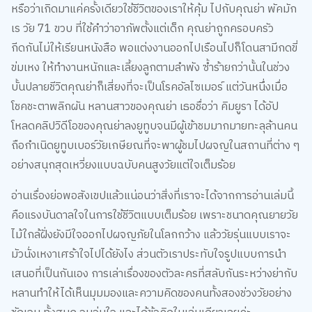
เร วัย 71 ขวบ ที่ใช้คำว่าอาภัพตั้งแต่เด็ก คุณย่าถูกครอบครัว
กีดกันไม่ให้เรียนหนังสือ พอแต่งงานออกไปเรือนไปก็โดนสามีกดขี่
ข่มเหง ให้ทำงานหนักและเลี้ยงลูกตามลำพัง ซ้ำร้ายกว่านั้นในช่วง
บั้นปลายชีวิตคุณย่าก็เสี่ยงที่จะเป็นโรคอัลไซเมอร์ แต่วันหนึ่งเมื่อ
โชคชะตาพลิกผัน หลานสาวของคุณย่า เธอชื่อว่า คิมยูรา ได้อัป
โหลดคลิปวิดีโอของคุณย่าลงยูทูบจนมีผู้เข้าชมมากมายทะลุล้านคน
ถือกำเนิดยูทูบเบอร์วัยเกษียณที่จะพาผู้ชมไปผจญในสถานที่ต่าง ๆ
อย่างสนุกสุดเหวี่ยงแบบฉบับคนสูงวัยแต่ใจเต็มร้อย
อ่านเรื่องย่อพอสังเขปแล้วแน่อนว่าสิ่งที่เราจะได้จากการอ่านเล่มนี้
คือแรงบันดาลใจในการใช้ชีวิตแบบเต็มร้อย เพราะชนาดคุณยายวัย
ไม้ใกล้ฝั่งยังมีใจออกไปผจญภัยในโลกกว้าง แล้ววัยรุ่นแบบเราจะ
มัวนั่งเหงาเศร้าใจไปได้ยังไง ส่วนตัวเราประทับใจรูปแบบการนำ
เสนอที่เป็นกันเอง การเล่าเรื่องของตัวละครที่สลับกันระหว่างย่ากับ
หลานทำให้ได้เห็นมุมมองและความคิดของคนทั้งสองช่วงวัยอย่าง
ชัดเจน ทั้งสนุก อบอุ่นใจ และได้ข้อคิดในเล่มเดียวเลยค่ะ