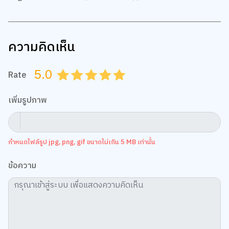
ความคิดเห็น
5.0
Rate
0.5
1.0
1.5
2.0
2.5
3.0
3.5
4.0
4.5
5.0
เพิ่มรูปภาพ
กำหนดไฟล์รูป jpg, png, gif ขนาดไม่เกิน 5 MB เท่านั้น
ข้อความ
เว็บไซต์นี้ใช้คุกกี้
เราใช้คุกกี้เพื่อเพิ่มประสบการณ์ที่ดีในการใช้เว็บไซต์ แสดงเนื้อหาและโฆษณาให้
ตรงกับความสนใจ รวมถึงเพื่อวิเคราะห์การเข้าใช้งานเว็บไซต์และทำความเข้าใจ
ว่าผู้ใช้งานมาจากที่ใด คุณสามารถเลือกตั้งค่าความยินยอมการใช้คุกกี้ได้ โดย
คลิก “การตั้งค่าคุกกี้”
นโยบายคุกกี้