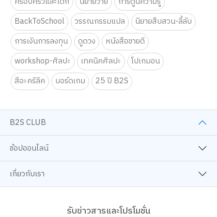
ครอบครัวและเด็ก
นิยายวาย
การ์ตูนความรู้
BackToSchool
วรรณกรรมแปล
นิยายสืบสวน-ลี้ลับ
การเงินการลงทุน
ดูดวง
หนังสือขายดี
workshop-ศิลปะ
เทคนิคศิลปะ
โปเกมอน
สีอะคริลิค
บอร์ดเกม
25 ปี B2S
B2S CLUB
ช้อปออนไลน์
เกี่ยวกับเรา