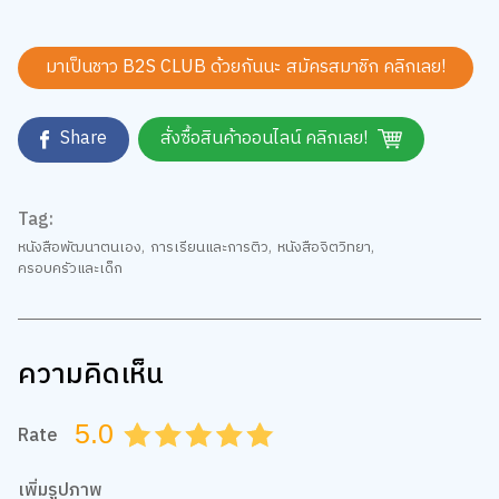
มาเป็นชาว B2S CLUB ด้วยกันนะ สมัครสมาชิก
คลิกเลย!
Share
สั่งซื้อสินค้าออนไลน์ คลิกเลย!
Tag:
หนังสือพัฒนาตนเอง
,
การเรียนและการติว
,
หนังสือจิตวิทยา
,
ครอบครัวและเด็ก
ความคิดเห็น
5.0
Rate
0.5
1.0
1.5
2.0
2.5
3.0
3.5
4.0
4.5
5.0
เพิ่มรูปภาพ