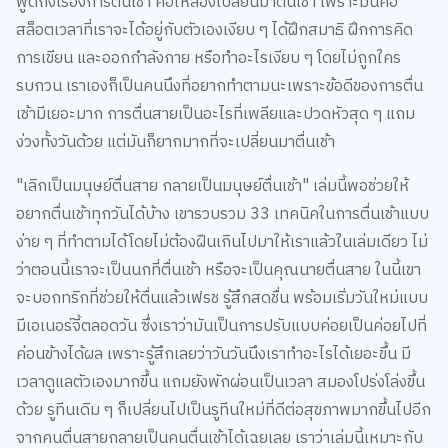
สล็อตเวลาที่เราจะได้อยู่กับตัวเองเงียบ ๆ ได้ฝึกสมาธิ ฝึกการคิด
การเขียน และออกกำลังกาย หรือทำอะไรเงียบ ๆ โดยไม่ถูกใคร
รบกวน เราเองก็เป็นคนนึงที่อยากทำตามนะเพราะข้อดีของการตื่น
เช้ามีเยอะมาก การตื่นสายเป็นอะไรที่เพลียและปวดหัวสุด ๆ แถม
ง่วงทั้งวันด้วย แต่มันก็ยากมากที่จะเปลี่ยนมาตื่นเช้า
"เลิกเป็นมนุษย์ตื่นสาย กลายเป็นมนุษย์ตื่นเช้า" เล่มนี้พอช่วยให้
อยากตื่นเช้าทุกวันได้บ้าง เขารวบรวม 33 เทคนิคในการตื่นเช้าแบบ
ง่าย ๆ ที่ทำตามได้โดยไม่ต้องฝืนเกินไปมาให้เราแล้วในเล่มเดียว ไม่
ว่าตอนนี้เราจะเป็นนกที่ตื่นเช้า หรือจะเป็นคุณนายตื่นสาย ในนี้เขา
จะบอกทริกที่ช่วยให้ตื่นแล้วเฟรช รู้สึกสดชื่น พร้อมเริ่มวันใหม่แบบ
มีเอเนอร์จี้ตลอดวัน ซึ่งเราว่ามันเป็นการปรับแบบค่อยเป็นค่อยไปที่
ค่อนข้างได้ผล เพราะรู้สึกเลยว่าวันวันนึงเราทำอะไรได้เยอะขึ้น มี
เวลาดูแลตัวเองมากขึ้น แถมยังพักผ่อนเป็นเวลา สมองโปร่งโล่งขึ้น
ด้วย รูทีนเดิม ๆ ก็เปลี่ยนไปเป็นรูทีนใหม่ที่ดีต่อสุขภาพมากขึ้นไปอีก
จากคนตื่นสายกลายเป็นคนตื่นเช้าได้เฉยเลย เราว่าเล่มนี้เหมาะกับ