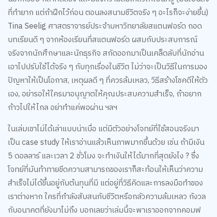
ที่ทำยาก แต่ถ้าฝึกไว้ก่อน ตอนลงสนามชีวิตจริง ๆ อะไรก็จะง่ายขึ้น)
Tina Seelig ศาสตราจารย์ประจำมหาวิทยาลัยสแตนฟอร์ด ถอด
บทเรียนดี ๆ จากห้องเรียนที่สแตนฟอร์ด ผสมกับประสบการณ์
จริงจากนักศึกษาและนักธุรกิจ สกัดออกมาเป็นเคล็ดลับที่นักอ่าน
เอาไปปรับใช้ได้จริง ๆ กับทุกเรื่องในชีวิต ไม่ว่าจะเป็นวิธีในการมอง
ปัญหาให้เป็นโอกาส, เหตุผลดี ๆ ที่ควรล้มเหลว, วิธีสร้างโชคดีให้ตัว
เอง, อย่ารอให้ใครมาอนุญาตให้คุณประสบความสำเร็จ, ถ้าอยาก
ก้าวไปให้ไกล อย่าทำแค่พอผ่าน ฯลฯ
ในเล่มเขาไม่ได้เล่าแบบน่าเบื่อ แต่มีตัวอย่างโจทย์ที่ใช้สอนจริงมา
เป็น case study ให้เราอ่านแล้วเห็นภาพมากขึ้นด้วย เช่น ถ้ามีเงิน
5 ดอลลาร์ และเวลา 2 ชั่วโมง จะทำเงินให้ได้มากที่สุดยังไง ? ซึ่ง
โจทย์ที่มันท้าทายขีดความสามารถของเราก็สะท้อนให้เห็นว่าความ
สำเร็จไม่ได้ขึ้นอยู่กับต้นทุนที่มี แต่อยู่ที่วิธีคิดและการลงมือทำของ
เราต่างหาก ใครที่กำลังสับสนกับชีวิตหรือกลัวความล้มเหลว กังวล
กับอนาคตที่ยังมาไม่ถึง บอกเลยว่าเล่มนี้จะพาเราออกจากคอมฟ
อร์ตโซนได้แบบง่ายมาก มันเปลี่ยนความคิดในการมองโลกไปเลย