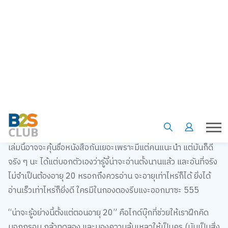
เล่มนี้อาจจะคุ้นชื่อหนังสือกันเยอะเพราะมีแต่คนแนะนำ แต่มันก็ดี
จริง ๆ นะ ได้แต่บอกตัวเองว่ารู้งี้น่าจะอ่านตั้งนานแล้ว และอันที่จริง
ไม่จำเป็นต้องอายุ 20 หรอกถึงควรอ่าน จะอายุเท่าไหร่ก็ได้ ยิ่งได้
อ่านเร็วเท่าไหร่ก็ยิ่งดี ใครมีในกองดองรีบแงะออกมาซะ 555
“น่าจะรู้อย่างนี้ตั้งแต่ตอนอายุ 20” คือไกด์บุ๊กที่ช่วยให้เราฝึกคิด
นอกกรอบ กล้าทดลอง และมองความล้มเหลวให้เป็นครู (มันเป็นสิ่ง