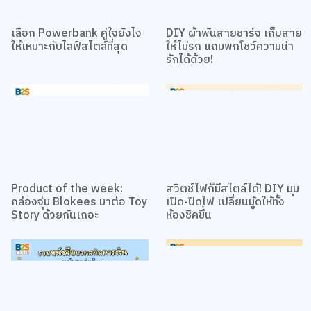
เลือก Powerbank คู่ใจยังไง
DIY ผ้าพันสายชาร์จ เก็บสาย
ให้เหมาะกับไลฟ์สไตล์ที่สุด
ให้ไม่รก แถมพกโชว์ความน่า
รักได้ด้วย!
เว็บไซต์นี้ใช้คุกกี้
เราใช้คุกกี้เพื่อเพิ่มประสบการณ์ที่ดีในการใช้เว็บไซต์ แสดงเนื้อหาและโฆษณาให้
ตรงกับความสนใจ รวมถึงเพื่อวิเคราะห์การเข้าใช้งานเว็บไซต์และทำความเข้าใจ
ว่าผู้ใช้งานมาจากที่ใด คุณสามารถเลือกตั้งค่าความยินยอมการใช้คุกกี้ได้ โดย
คลิก “การตั้งค่าคุกกี้”
นโยบายคุกกี้
ยอมรับทั้งหมด
Product of the week:
สวิตช์ไฟก็มีสไตล์ได้! DIY มุม
การตั้งค่าคุกกี้
กล่องจุ่ม Blokees มาต่อ Toy
เปิด-ปิดไฟ เปลี่ยนมู้ดให้ทั้ง
Story ด้วยกันเถอะ
ห้องชิคขึ้น