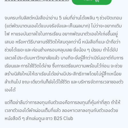
จบครบกับลิสต์หนังสือน่าอ่าน 5 เล่มที่อ่านได้เพลิน ๆ ช่วงปิดเทอม
(แต่พัฒนาตนเองได้แบบจริงจังและเห็นผลมาก) ไม่ว่าจะอยากเติม
ไฟ หาแรงบันดาลใจในการเรียน อยากพัฒนาตัวเองให้เก่งขึ้นอยู่
เสมอ หรือหาวิธีบาลานซ์ชีวิตให้สมดุลกว่านี้ หนังสือที่แนะนำถือว่า
ช่วยได้เยอะและค่อนข้างครอบคลุมเลย ยิ่งน้อง ๆ มัธยม ถ้าได้อัป
เลเวลไประดับมหาวิทยาลัยแล้ว บางทีจะยิ่งรู้สึกว่าเบิร์นเอาต์กับการ
เรียนและการใช้ชีวิตได้ง่าย ซึ่งการเตรียมความพร้อมไว้ก่อน จะช่วย
สร้างนิสัยใหม่ให้เราเรียนได้อย่างมีประสิทธิภาพโดยไม่รู้สึกเหนื่อย
ล้าเกินไป ขณะเดียวกันก็ยังได้ใช้ชีวิต และบริหารจัดการเวลาของตัว
เองได้
แต่ก็อย่าลืมว่าการลงทุนกับตัวเองคือการลงทุนที่คุ้มค่าที่สุด ถ้าให้
เวลาตัวเองได้พักผ่อนเต็มที่แล้ว ลองหาเวลาลงทุนกับตัวเองด้วย
หนังสือดี ๆ สักเล่มดูนะชาว B2S Club