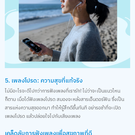
5. เพลงโปรด: ความสุขที่แท้จริง
ไม่มีอะไรจะดีไปกว่าการฟังเพลงที่เรารัก! ไม่ว่าจะเป็นแนวไหน
ก็ตาม เมื่อได้ฟังเพลงโปรด สมองจะหลั่งสารเอ็นดอร์ฟิน ซึ่งเป็น
สารแห่งความสุขออกมา ทำให้รู้สึกดีขึ้นทันที อย่ารอช้าที่จะเปิด
เพลงโปรด แล้วปล่อยใจไปกับเสียงเพลง
เคล็ดลับการฟังเพลงเพื่อสุขภาพที่ดี