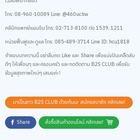
เฉลิมพระเกียรติ
โทร: 08-960-10089 Line: @460uctiw
คลินิกแพทย์แผนจีน โทร: 02-713-8100 ต่อ 1539, 1211
หน่วยฟื้นฟูและดูแล โทร: 085-489-3714 Line ID: hcu1818
ถ้าชอบบทความนี้ อย่าลืมกด Like และ Share เพื่อแบ่งปันเคล็ดลับ
ดีๆ ให้เพื่อนๆ และครอบครัว และกดติดตาม B2S CLUB เพื่อรับ
ข้อมูลสุขภาพใหม่ๆ เสมอค่ะ!
มาเป็นชาว B2S CLUB ด้วยกันนะ สมัครสมาชิก
คลิกเลย!
Share
สั่งซื้อสินค้าออนไลน์ คลิกเลย!