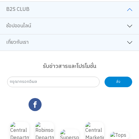
B2S CLUB
ช้อปออนไลน์
เกี่ยวกับเรา
รับข่าวสารและโปรโมชั่น
ส่ง