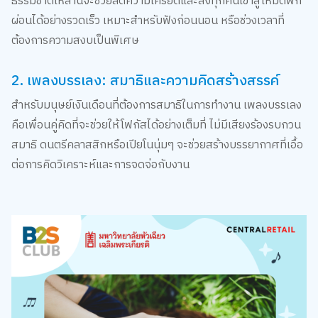
ธรรมชาติเหล่านี้จะช่วยลดความเครียดและส่งทุกคนเข้าสู่โหมดพัก
ผ่อนได้อย่างรวดเร็ว เหมาะสำหรับฟังก่อนนอน หรือช่วงเวลาที่
ต้องการความสงบเป็นพิเศษ
2. เพลงบรรเลง: สมาธิและความคิดสร้างสรรค์
สำหรับมนุษย์เงินเดือนที่ต้องการสมาธิในการทำงาน เพลงบรรเลง
คือเพื่อนคู่คิดที่จะช่วยให้โฟกัสได้อย่างเต็มที่ ไม่มีเสียงร้องรบกวน
สมาธิ ดนตรีคลาสสิกหรือเปียโนนุ่มๆ จะช่วยสร้างบรรยากาศที่เอื้อ
ต่อการคิดวิเคราะห์และการจดจ่อกับงาน