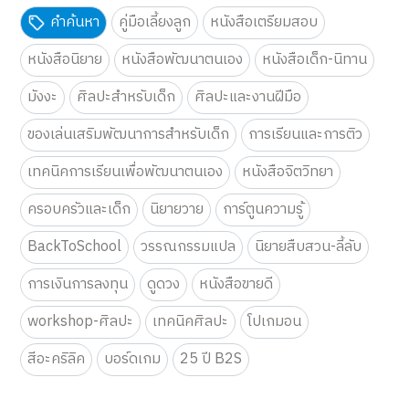
คำค้นหา
คู่มือเลี้ยงลูก
หนังสือเตรียมสอบ
หนังสือนิยาย
หนังสือพัฒนาตนเอง
หนังสือเด็ก-นิทาน
มังงะ
ศิลปะสำหรับเด็ก
ศิลปะและงานฝีมือ
ของเล่นเสริมพัฒนาการสำหรับเด็ก
การเรียนและการติว
เทคนิคการเรียนเพื่อพัฒนาตนเอง
หนังสือจิตวิทยา
เว็บไซต์นี้ใช้คุกกี้
เราใช้คุกกี้เพื่อเพิ่มประสบการณ์ที่ดีในการใช้เว็บไซต์ แสดงเนื้อหาและโฆษณาให้
ตรงกับความสนใจ รวมถึงเพื่อวิเคราะห์การเข้าใช้งานเว็บไซต์และทำความเข้าใจ
ครอบครัวและเด็ก
นิยายวาย
การ์ตูนความรู้
ว่าผู้ใช้งานมาจากที่ใด คุณสามารถเลือกตั้งค่าความยินยอมการใช้คุกกี้ได้ โดย
คลิก “การตั้งค่าคุกกี้”
นโยบายคุกกี้
BackToSchool
วรรณกรรมแปล
นิยายสืบสวน-ลี้ลับ
ยอมรับทั้งหมด
การเงินการลงทุน
ดูดวง
หนังสือขายดี
การตั้งค่าคุกกี้
workshop-ศิลปะ
เทคนิคศิลปะ
โปเกมอน
สีอะคริลิค
บอร์ดเกม
25 ปี B2S