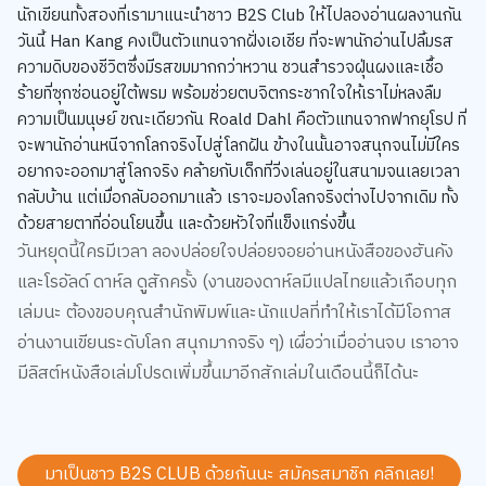
วันนี้ Han Kang คงเป็นตัวแทนจากฝั่งเอเชีย ที่จะพานักอ่านไปลิ้มรส
ความดิบของชีวิตซึ่งมีรสขมมากกว่าหวาน ชวนสำรวจฝุ่นผงและเชื้อ
ร้ายที่ซุกซ่อนอยู่ใต้พรม พร้อมช่วยตบจิตกระชากใจให้เราไม่หลงลืม
ความเป็นมนุษย์ ขณะเดียวกัน Roald Dahl คือตัวแทนจากฟากยุโรป ที่
จะพานักอ่านหนีจากโลกจริงไปสู่โลกฝัน ข้างในนั้นอาจสนุกจนไม่มีใคร
อยากจะออกมาสู่โลกจริง คล้ายกับเด็กที่วิ่งเล่นอยู่ในสนามจนเลยเวลา
กลับบ้าน แต่เมื่อกลับออกมาแล้ว เราจะมองโลกจริงต่างไปจากเดิม ทั้ง
ด้วยสายตาที่อ่อนโยนขึ้น และด้วยหัวใจที่แข็งแกร่งขึ้น
วันหยุดนี้ใครมีเวลา ลองปล่อยใจปล่อยจอยอ่านหนังสือของฮันคัง
และโรอัลด์ ดาห์ล ดููสักครั้ง (งานของดาห์ลมีแปลไทยแล้วเกือบทุก
เล่มนะ ต้องขอบคุณสำนักพิมพ์และนักแปลที่ทำให้เราได้มีโอกาส
อ่านงานเขียนระดับโลก สนุกมากจริง ๆ) เผื่อว่าเมื่ออ่านจบ เราอาจ
มีลิสต์หนังสือเล่มโปรดเพิ่มขึ้นมาอีกสักเล่มในเดือนนี้ก็ได้นะ
มาเป็นชาว B2S CLUB ด้วยกันนะ สมัครสมาชิก
คลิกเลย!