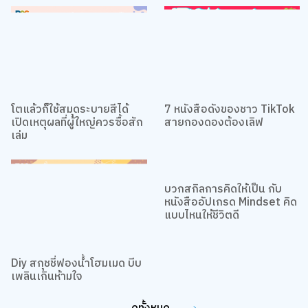
โตแล้วก็ใช้สมุดระบายสีได้
7 หนังสือดังของชาว TikTok
เปิดเหตุผลที่ผู้ใหญ่ควรซื้อสัก
สายกองดองต้องเลิฟ
เล่ม
บวกสกิลการคิดให้เป็น กับ
หนังสืออัปเกรด Mindset คิด
แบบไหนให้ชีวิตดี
Diy สกุชชี่ฟองน้ำโฮมเมด บีบ
เพลินเกินห้ามใจ