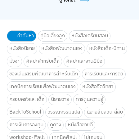
ดูทั้งหมด
คำค้นหา
คู่มือเลี้ยงลูก
หนังสือเตรียมสอบ
หนังสือนิยาย
หนังสือพัฒนาตนเอง
หนังสือเด็ก-นิทาน
มังงะ
ศิลปะสำหรับเด็ก
ศิลปะและงานฝีมือ
ของเล่นเสริมพัฒนาการสำหรับเด็ก
การเรียนและการติว
เทคนิคการเรียนเพื่อพัฒนาตนเอง
หนังสือจิตวิทยา
ครอบครัวและเด็ก
นิยายวาย
การ์ตูนความรู้
BackToSchool
วรรณกรรมแปล
นิยายสืบสวน-ลี้ลับ
การเงินการลงทุน
ดูดวง
หนังสือขายดี
workshop-ศิลปะ
เทคนิคศิลปะ
โปเกมอน