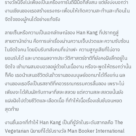
งานเขียนของเธอสร้างแรงกระเพื่อมให้เกิดความสะท้านสะเทือนใน
จิตใจของผู้คนได้อย่างแท้จริง
ลายเซ็นหรือความเป็นเอกลักษณ์ของ Han Kang ที่ปรากฏสู่
สายตานักอ่าน คือการเล่าเรื่องผ่านความเจ็บปวดและความซับซ้อน
ในจิตใจคน โดยมีบริบทสังคมที่เน่าเฟะ ความสูญเสียที่ไม่อาจ
ยอมรับได้ และบาดแผลจากประวัติศาสตร์ชาติที่ยังคงฝังลึกอยู่ใน
จิตใจ เข้ามาผสมอบอวลอยู่ด้วยในเนื้องาน หรือจะพูดให้ตรงกว่านั้น
ก็คือ เธอนำเสนอชีวิตอันร้าวรานของมนุษย์ออกมาได้ถึงแก่น ผล
งานของเธอจึงเป็นรสชาติที่คอวรรณกรรมควรลิ้มลอง เพราะไม่
เพียงจะได้สัมผัสกับภาษาที่สละสลวย แต่ความสละสลวยนั้นยัง
แฝงฝังไปด้วยชีวิตและเลือดเนื้อ ที่ทำให้เนื้อเรื่องเข้มข้นจนหยด
สุดท้าย
งานชิ้นเอกที่ทำให้ Han Kang เป็นที่รู้จักในระดับสากลคือ The
Vegetarian นิยายที่ได้รับรางวัล Man Booker International
Prize 2016 เล่าเรื่องราวของหญิงสาวที่ตัดสินใจจะเป็นมังสวิรัติ