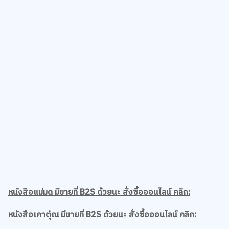
หนังสือแม่มด มีขายที่ B2S ด้วยนะ สั่งซื้อออนไลน์ คลิก:
หนังสือเคาตุ่ณ มีขายที่ B2S ด้วยนะ สั่งซื้อออนไลน์ คลิก:
นักเขียนทั้งสองที่เรามาแนะนำชาว B2S Club ให้ไปลองอ่านผลงานกัน