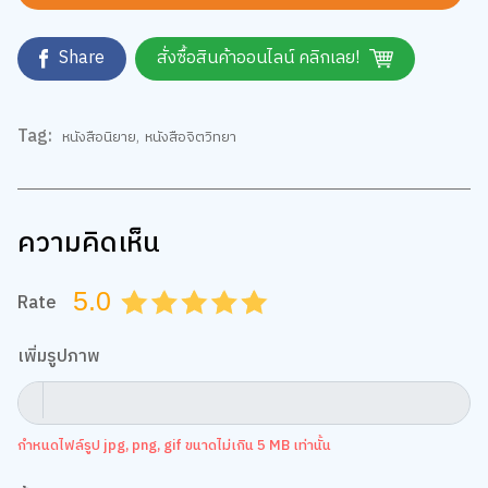
Share
สั่งซื้อสินค้าออนไลน์ คลิกเลย!
Tag:
หนังสือนิยาย
,
หนังสือจิตวิทยา
ความคิดเห็น
5.0
Rate
0.5
1.0
1.5
2.0
2.5
3.0
3.5
4.0
4.5
5.0
เพิ่มรูปภาพ
กำหนดไฟล์รูป jpg, png, gif ขนาดไม่เกิน 5 MB เท่านั้น
ข้อความ
เว็บไซต์นี้ใช้คุกกี้