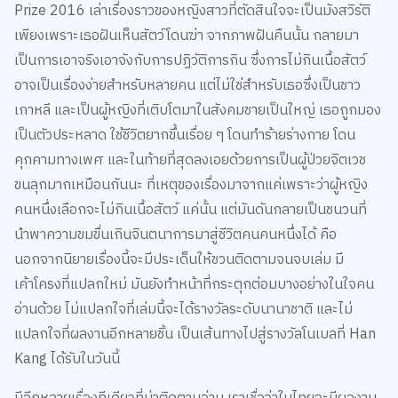
เพียงเพราะเธอฝันเห็นสัตว์โดนฆ่า จากภาพฝันคืนนั้น กลายมา
เป็นการเอาจริงเอาจังกับการปฏิวัติการกิน ซึ่งการไม่กินเนื้อสัตว์
อาจเป็นเรื่องง่ายสำหรับหลายคน แต่ไม่ใช่สำหรับเธอซึ่งเป็นชาว
เกาหลี และเป็นผู้หญิงที่เติบโตมาในสังคมชายเป็นใหญ่ เธอถูกมอง
เป็นตัวประหลาด ใช้ชีวิตยากขึ้นเรื่อย ๆ โดนทำร้ายร่างกาย โดน
คุกคามทางเพศ และในท้ายที่สุดลงเอยด้วยการเป็นผู้ป่วยจิตเวช
ขนลุกมากเหมือนกันนะ ที่เหตุของเรื่องมาจากแค่เพราะว่าผู้หญิง
คนหนึ่งเลือกจะไม่กินเนื้อสัตว์ แค่นั้น แต่มันดันกลายเป็นชนวนที่
นำพาความขมขื่นเกินจินตนาการมาสู่ชีวิตคนคนหนึ่งได้ คือ
นอกจากนิยายเรื่องนี้จะมีประเด็นให้ชวนติดตามจนจบเล่ม มี
เค้าโครงที่แปลกใหม่ มันยังทำหน้าที่กระตุกต่อมบางอย่างในใจคน
อ่านด้วย ไม่แปลกใจที่เล่มนี้จะได้รางวัลระดับนานาชาติ และไม่
แปลกใจที่ผลงานอีกหลายชิ้น เป็นเส้นทางไปสู่รางวัลโนเบลที่ Han
Kang ได้รับในวันนี้
มีอีกหลายเรื่องทีเดียวที่น่าติดตามอ่าน เราเชื่อว่าในไทยจะมีผลงาน
ของ Han Kang ฉบับแปลเร็ว ๆ นี้ ซึ่งนอกจากเรื่องเด็ด ๆ อย่าง