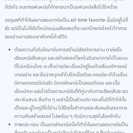
เหตุผลที่ทำให้ผลงานของดาห์ลเป็น all-time favorite นั้นมีอยู่ไม่กี่
ข้อ แต่เป็นไม่กี่ข้อที่หนักแน่นเพียงพอที่จะบอกใครต่อใครได้ว่าควร
ลองอ่านงานของเขาสักครั้งในชีวิต
ด้วยความที่เติบโตมากับการสร้างนิสัยรักการอ่าน ดาห์ลจึง
เขียนหนังสือสนุก และสร้างสรรค์โลกในจินตนาการได้ในแบบ
ที่ไม่เหมือนใคร จะเห็นว่าแต่ละเรื่องมักชูโรงด้วยสิ่งมหัศจรรย์
บางอย่าง และยิ่งน่าสนุกเข้าไปอีกเมื่อตัวละครแต่ละตัวในเรื่อง
มีคาแรกเตอร์เด่นชัด มีเอกลักษณ์เป็นของตัวเอง และเนื้อ
เรื่องมักจะแฝงไปด้วยอารมณ์ขันที่ตีคู่มากับการเสียดสีประชด
ประชันเสมอ สิ่งต่าง ๆ เหล่านี้เป็นส่วนประกอบชั้นดีที่ทำให้ทั้ง
เด็กและผู้ใหญ่ที่ได้อ่าน ได้ฝึกตั้งคำถามและลับคมจินตนาการ
ความคิดสร้างสรรค์ ไปพร้อม ๆ กับมีความสุขในโลกอีกใบ
ภาพประกอบ เป็นเอกลักษณ์หนึ่งที่ทำให้ผลงานของดาห์ลเป็น
ที่จดจำ และยังคงเป็นหนังสือเล่มโปรดที่ใคร ๆ ก็กลับมาอ่าน
ซ้ำได้เรื่อย ๆ ไม่เบื่อ ซึ่งลายเส้นคุ้นตาที่ว่า เป็นผลงานของ