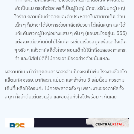
ใจร้าย กลายเป็นตัวตลกและตัวประหลาดในสายตาเด็ก ส่วน
เด็ก ๆ ก็มักจะได้รับการช่วยเหลือเยียวยา ได้เล่นสนุก และได้
แก้แค้นพวกผู้ใหญ่อย่างแสบ ๆ คัน ๆ (แอบสะใจอยู่นะ 555)
แต่ขณะเดียวกันมันไม่ใช่แค่การเขียนเรื่องสนุกเพื่อเอาใจเด็ก
ๆ จริง ๆ แล้วดาห์ลก็ตั้งใจจะสอนเด็กให้นึกถึงผลของการกระ
ทำ และนิสัยไม่ดีที่ไม่ควรเอาเยี่ยงอย่างด้วยนั่นแหละ
ผลงานที่แนะนำว่าทุกคนควรลองอ่านก็คงหนีไม่พ้น โรงงานช็อคโก
แล็ตมหัศจรรย์, มาทิลดา, แม่มด และถ้าอ่าน 3 เล่มนี้จบ ควรตาม
เก็บที่เหลือให้ครบค่ะ ไม่ควรพลาดจริง ๆ เพราะงานของดาห์ลทั้ง
สนุก ทั้งน่าตื่นเต้นชวนลุ้น และอบอุ่นหัวใจไปพร้อม ๆ กันเลย