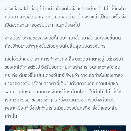
ฉางเอ๋อรอโฮ่วอี้อยู่ที่บ้านด้วยใจจดใจจ่อ แต่ตกดึกแล้ว โฮ่วอี้ก็ยังไม่
กลับมา ฉางเอ๋อเลยเกิดความสงสัยว่ายานี้ ที่จริงแล้วเป็นยาอะไร จึง
เปิดขวดยาและลองรับประทานยานั้นลงไป
จากนั้นร่างกายของฉางเอ๋อก็ค่อยๆ เบาขึ้น เบาขึ้น และลอยขึ้นบน
ท้องฟ้าอย่างช้าๆ สูงขึ้นเรื่อยๆ จนไปสิ้นสุดบนดวงจันทร์
เมื่อโฮ่วอี้กลับมาจากการทำภารกิจ ก็พบขวดยาที่ตกอยู่ แต่ภรรยา
ของเขาได้หายตัวไป จึงรีบออกตามหาอย่างกระวนกระวายใจ จน
กระทั่งได้มองขึ้นไปบนดวงจันทร์ ก็พบว่า ฉางเอ๋อกำลังมองเขาลง
มาจากดวงจันทร์ด้วยสายตาที่เต็มไปด้วยความรัก ความโหยหา
รอบกายมีกระต่ายบนดวงจันทร์ที่กระโดดไปมาใต้ต้นไม้ โฮ่วอี้ร้อง
เรียกซื่อภรรยาของเขาซ้ำๆ และวิ่งตามดวงจันทร์อย่างสิ้นหวัง
เพราะเมื่อเค้าวิ่งไปเท่าไหร่ เหมือนดวงจันทร์ก็จะยิ่งไกลออกไป
เท่านั้น