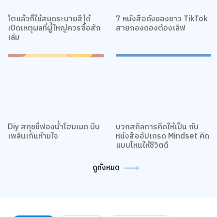
โตแล้วก็ใช้สมุดระบายสีได้
7 หนังสือดังของชาว TikTok
เปิดเหตุผลที่ผู้ใหญ่ควรซื้อสัก
สายกองดองต้องเลิฟ
เล่ม
Diy สกุชชี่ฟองน้ำโฮมเมด บีบ
บวกสกิลการคิดให้เป็น กับ
เพลินเกินห้ามใจ
หนังสืออัปเกรด Mindset คิด
แบบไหนให้ชีวิตดี
ดูทั้งหมด
คำค้นหา
คู่มือเลี้ยงลูก
หนังสือเตรียมสอบ