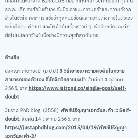
นี่คือคำแนะนำจาก B2S CLUB ที่อยากให้เหล่า self-doubt ทุกคน
ลด ละ เลิก สงสัยในตัวเอง จับมือเอาชนะความกลัวและความกังวล
ข้างในจิตใจ เพราะเราเชื่อว่าทุกคนมีข้อดีและความเก่งกาจในตัวเอง
หมั่นฝึกฝน พัฒนา และโฟกัสกับเรื่องราวดี ๆ เพื่อยืนหยัดและก้าว
ต่อไปในโลกกว้างใบนี้อย่างมีความสุขที่สุดกันเถอะ
อ้างอิง
อังคณา เกิดทองมี. (ม.ป.ป.)
3 วิธีเอาชนะความสงสัยในความ
สามารถของตัวเอง ที่นักจิตวิทยาแนะนำ
. สืบค้น 14 ตุลาคม
2565, จาก
https://www.istrong.co/single-post/self-
doubt
Just a PhD blog. (2558)
ศัพท์ปริญญาเอกวันละคำ ::: Self-
doubt.
สืบค้น 14 ตุลาคม 2565, จาก
https://justaphdblog.com/2015/04/19/ศัพท์ปริญญา
เอกวันละคำ-3/