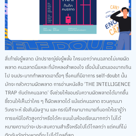
สี่เท้ายังรู้พลาด นักปราชญ์ยังรู้พลั้ง ใครบอกว่าคนฉลาดไม่เคยผิด
พลาด คนฉลาดนี่แหละที่มักหลงลำพองใจ เชื่อมั่นในตนเองมากเกิน
ไป จนประมาททำพลาดเอาดื้อๆ ซึ่งคนที่มีอาการ self-doubt นั้น
มักจะกลัวความผิดพลาด การอ่านหนังสือ ‘THE INTELLIGENCE
TRAP กับดักคนฉลาด’ จึงช่วยให้ยอมรับความผิดพลาดได้มากขึ้น
ชี้ชวนให้เห็นว่าใคร ๆ ก็ผิดพลาดได้ แม้แต่คนฉลาด ชวนคุณมา
วิเคราะห์ ข้อสันนิษฐาน และกรณีศึกษามากมายที่บอกให้เรารู้ว่า
การแค่มีไอคิวสูงกว่าหรือได้คะแนนในห้องเรียนมากกว่า ไม่ได้
หมายความว่าจะประสบความสำเร็จหรือไปได้ไกลกว่า แต่คนที่ไม่
ติดกับดักต่างหากที่จะไปได้ไกลที่สุด