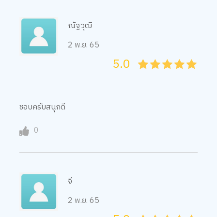
ณัฐวุฒิ
2 พ.ย. 65
5.0
05
1
15
2
25
3
35
4
45
5
ชอบครับสนุกดี
0
จี
2 พ.ย. 65