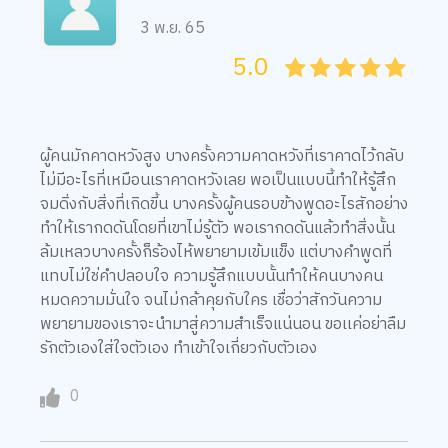
3 พ.ย. 65
5.0
05
1
15
2
25
3
35
4
45
5
ผู้คนมักคาดหวังสูง บางครั้งความคาดหวังที่เราคาดไว้กลับ
ไม่มีอะไรที่เหมือนเราคาดหวังเลย พอเป็นแบบนี้ทำให้รู้สึก
จมดิ่งกับสิ่งที่เกิดขี้น บางครั้งผู้คนรอบข้างพูดอะไรสักอย่าง
ทำให้เรากดดันโดยที่เขาไม่รู้ตัว พอเรากดดันแล้วทำสิ่งนั้น
ล้มเหลวบางครั้งก็ร้องไห้พยายามเข้มแข็ง แต่บางคำพูดที่
แทบไม่ใช่คำปลอบใจ ความรู้สึกแบบนั้นทำให้คนบางคน
หมดความมั่นใจ จนไม่กล้าคุยกับใคร เชื่อว่าสักวันความ
พยายามของเราจะนำมาสู่ความสำเร็จแน่นอน ขอเเค่อย่าลืม
รักตัวเองใส่ใจตัวเอง ทำเข้าใจเกี่ยวกับตัวเอง
0