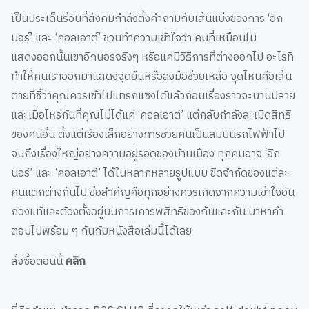
เป็นประเด็นร้อนที่สังคมกำลังตั้งคำถามกับเส้นแบ่งของการ ‘อิก
นอร์’ และ ‘คอลเอาต์’ ชวนทำความเข้าใจว่า คนที่เหมือนไม่
แสดงออกนั้นเขาอิกนอร์จริงๆ หรือแค่มีวิธีการที่ต่างออกไป อะไรที่
ทำให้คนเราออกมาแสดงจุดยืนหรือลงมือช่วยเหลือ จุดไหนคือเส้น
ตายที่ชี้ว่าคุณควรเข้าไปแทรกแซงได้แล้วก่อนเรื่องราวจะบานปลาย
และเมื่อไหร่กันที่คุณไม่ได้แค่ ‘คอลเอาต์’ แต่กลับกำลังละเมิดสิทธิ
ของคนอื่น ตั้งแต่เรื่องเล็กอย่างการช่วยคนเป็นลมบนรถไฟฟ้าไป
จนถึงเรื่องใหญ่อย่างความอยู่รอดของบ้านเมือง ทุกคนอาจ ‘อิก
นอร์’ และ ‘คอลเอาต์’ ได้ในหลากหลายรูปแบบ ขีดจำกัดของแต่ละ
คนแตกต่างกันไป ข้อสำคัญคือทุกอย่างควรเกิดจากความเข้าใจอัน
ถ่องแท้และต้องตั้งอยู่บนการเคารพสิทธิของกันและกัน มาหาคำ
ตอบไปพร้อม ๆ กันกับหนังสือเล่มนี้ได้เลย
สั่งซื้อตอนนี้
คลิก