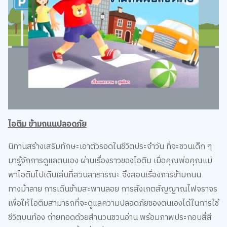
ไอติม ข้ามถนนปลอดภัย
นิทานสร้างเสริมทักษะเอาตัวรอดในชีวิตประจำวัน ที่จะชวนเด็ก ๆ
มารู้จักการดูแลตนเอง ผ่านเรื่องราวของไอติม เมื่อคุณพ่อคุณแม่
พาไอติมไปเดินเล่นที่สวนสาธารณะ จึงสอนเรื่องการข้ามถนน
ทางม้าลาย การเดินข้ามสะพานลอย การสังเกตสัญญาณไฟจราจร
เพื่อให้ไอติมสามารถที่จะดูแลความปลอดภัยของตนเองได้ในการใช้
ชีวิตบนท้อง ถ่ายทอดด้วยสำนวนชวนอ่าน พร้อมภาพประกอบสี่สี