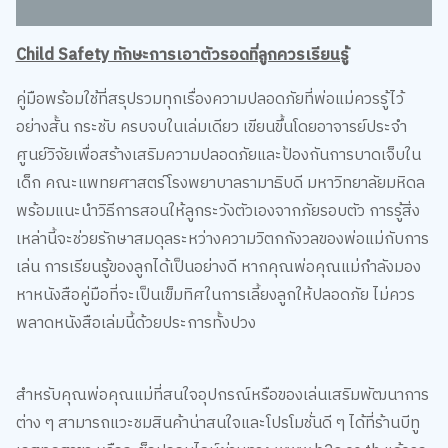
Child Safety ทักษะการเอาตัวรอดที่ลูกควรเรียนรู้
คู่มือพร้อมใช้ที่สรุปรวมทุกเรื่องความปลอดภัยที่พ่อแม่ควรรู้ไว้
อย่างสั้น กระชับ ครบจบในเล่มเดียว เขียนขึ้นโดยอาจารย์ประจำ
ศูนย์วิจัยเพื่อสร้างเสริมความปลอดภัยและป้องกันการบาดเจ็บใน
เด็ก คณะแพทยศาสตร์โรงพยาบาลรามาธิบดี มหาวิทยาลัยมหิดล
พร้อมแนะนำวิธีการสอนให้ลูกระวังตัวเองจากภัยรอบตัว การรู้สิ่ง
เหล่านี้จะช่วยรักษาสมดุลระหว่างความวิตกกังวลของพ่อแม่กับการ
เล่น การเรียนรู้ของลูกได้เป็นอย่างดี หากคุณพ่อคุณแม่กำลังมอง
หาหนังสือคู่มือที่จะเป็นเข็มทิศในการเลี้ยงลูกให้ปลอดภัย ไม่ควร
พลาดหนังสือเล่มนี้ด้วยประการทั้งปวง
สำหรับคุณพ่อคุณแม่ที่สนใจอุปกรณ์หรือของเล่นเสริมพัฒนาการ
ต่าง ๆ สามารถแวะชมสินค้าน่าสนใจและโปรโมชั่นดี ๆ ได้ที่ร้านบีทู