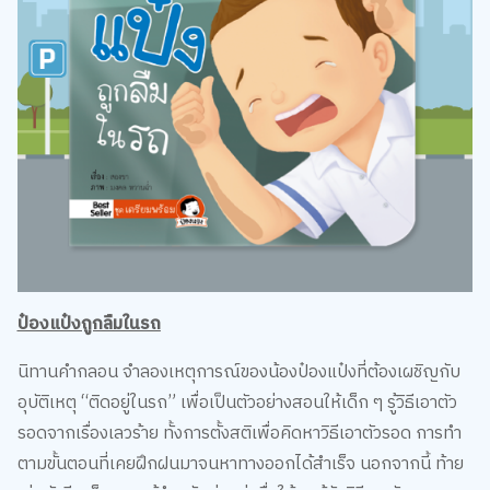
ป๋องแป๋งถูกลืมในรถ
นิทานคำกลอน จำลองเหตุการณ์ของน้องป๋องแป๋งที่ต้องเผชิญกับ
อุบัติเหตุ “ติดอยู่ในรถ” เพื่อเป็นตัวอย่างสอนให้เด็ก ๆ รู้วิธีเอาตัว
รอดจากเรื่องเลวร้าย ทั้งการตั้งสติเพื่อคิดหาวิธีเอาตัวรอด การทำ
ตามขั้นตอนที่เคยฝึกฝนมาจนหาทางออกได้สำเร็จ นอกจากนี้ ท้าย