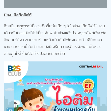
ป๋องแป๋งติดลิฟต์
อีกหนึ่งเหตุการณ์ที่อาจเกิดขึ้นกับเด็ก ๆ ได้ อย่าง “ติดลิฟต์” เช่น
เดียวกับป๋องแป๋งที่ไปเที่ยวกับพ่อในห้างแล้วปรากฏว่าลิฟต์ค้าง พ่อ
จึงสอนวิธีการขอความช่วยเหลือเมื่อติดลิฟต์จนสุดท้ายก็มีคนมา
ช่วย นอกจากนี้ ในท้ายเล่มยังมีเกร็ดความรู้สำหรับพ่อแม่ในการ
สอนลูกให้ใช้ลิฟต์อย่างปลอดภัยอีกด้วย