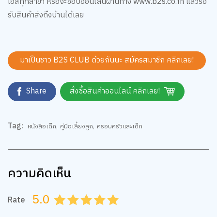
เอสทุกสาขา หรือจะช็อปออนไลน์ผ่านทาง www.b2s.co.th แล้วรอ
รับสินค้าส่งถึงบ้านได้เลย
มาเป็นชาว B2S CLUB ด้วยกันนะ สมัครสมาชิก
คลิกเลย!
Share
สั่งซื้อสินค้าออนไลน์ คลิกเลย!
Tag:
หนังสือเด็ก
,
คู่มือเลี้ยงลูก
,
ครอบครัวและเด็ก
ความคิดเห็น
5.0
Rate
0.5
1.0
1.5
2.0
2.5
3.0
3.5
4.0
4.5
5.0