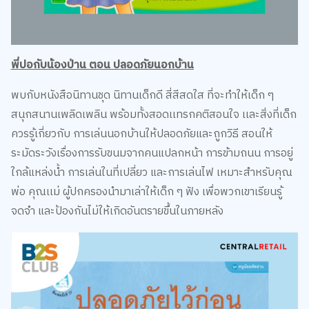
พี่ปอกับน้องป่าน ตอน ปลอดภัยนอกบ้าน
พบกับหนังสือนิทานชุด นิทานเด็กดี สี่สีสดใส ที่จะทำให้เด็ก ๆ
สนุกสนานเพลิดเพลิน พร้อมทั้งสอดเเทรกคติสอนใจ เเละสิ่งที่เด็ก
ควรรู้เกี่ยวกับ การเล่นนอกบ้านให้ปลอดภัยและถูกวิธี สอนให้
ระมัดระวังเรื่องการรับขนมจากคนแปลกหน้า การข้ามถนน การอยู่
ใกล้แหล่งน้ำ การเล่นในที่เปลี่ยว และการเล่นไฟ เหมาะสำหรับคุณ
พ่อ คุณเเม่ ผู้ปกครองนำมาเล่าให้เด็ก ๆ ฟัง เพื่อพวกเขาเรียนรู้
จดจำ และป้องกันไม่ให้เกิดอันตรายขึ้นในภายหลัง