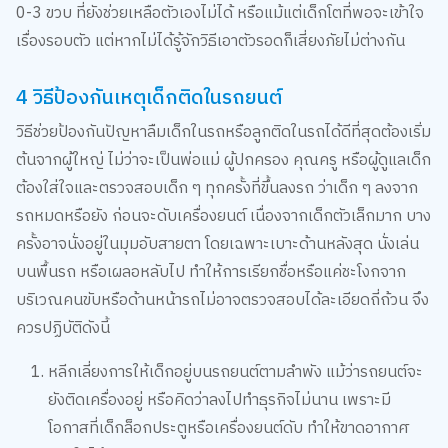
0-3 ขวบ ที่ยังช่วยเหลือตัวเองไม่ได้ หรือแม้แต่เด็กโตที่พอจะเข้าใจ
เรื่องรอบตัว แต่หากไม่ได้รู้จักวิธีเอาตัวรอดก็เสี่ยงภัยไม่ต่างกัน
4 วิธีป้องกันเหตุเด็กติดในรถยนต์
วิธีช่วยป้องกันปัญหาลืมเด็กในรถหรือลูกติดในรถได้ดีที่สุดต้องเริ่ม
ต้นจากผู้ใหญ่ ไม่ว่าจะเป็นพ่อแม่ ผู้ปกครอง คุณครู หรือผู้ดูแลเด็ก
ต้องใส่ใจและตรวจสอบเด็ก ๆ ทุกครั้งที่ขึ้นลงรถ ว่าเด็ก ๆ ลงจาก
รถหมดหรือยัง ก่อนจะดับเครื่องยนต์ เนื่องจากเด็กตัวเล็กมาก บาง
ครั้งอาจนั่งอยู่ในมุมอับสายตา โดยเฉพาะเบาะด้านหลังสุด นั่งเล่น
บนพื้นรถ หรือเผลอหลับไป ทำให้การเรียกชื่อหรือแค่ชะโงกจาก
บริเวณคนขับหรือด้านหน้ารถไม่อาจตรวจสอบได้ละเอียดถี่ถ้วน จึง
ควรปฏิบัติดังนี้
หลีกเลี่ยงการให้เด็กอยู่บนรถยนต์ตามลำพัง แม้ว่ารถยนต์จะ
ยังติดเครื่องอยู่ หรือคิดว่าลงไปทำธุรกิจไม่นาน เพราะมี
โอกาสที่เด็กล็อกประตูหรือเครื่องยนต์ดับ ทำให้ขาดอากาศ