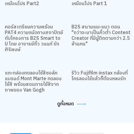
เหมือนโปร Part2
เหมือนโปร Part 1
คอร์สเตรียมความพร้อม
B2S สนามแนะแนว ตอน
PAT4 ความถนัดทางสถาปัตย์
"กว่าจะมาเป็นคิ้วต่ำ Content
กับโครงการ B2S Smart to
Creator ที่มีผู้ติดตามกว่า 2.5
U โดย อาจารย์กิ้ว วนนท์ รัก
ล้านคน"
ศิริพงษ์
แกะกล่องทดลองใช้สีชอล์ค
รีวิว Fujifilm instax กล้องที่
แบรนด์ Mont Marte ทดลอง
ใครลองใช้แล้วก็ต้องหลงรัก
ใช้สี พร้อมสอนการใช้สีจาก
ภาพของ Van Gogh
ดูทั้งหมด