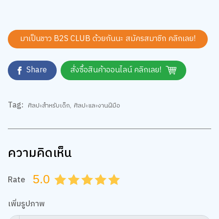
มาเป็นชาว B2S CLUB ด้วยกันนะ สมัครสมาชิก
คลิกเลย!
Share
สั่งซื้อสินค้าออนไลน์ คลิกเลย!
Tag:
ศิลปะสำหรับเด็ก
,
ศิลปะและงานฝีมือ
ความคิดเห็น
5.0
Rate
0.5
1.0
1.5
2.0
2.5
3.0
3.5
4.0
4.5
5.0
เพิ่มรูปภาพ