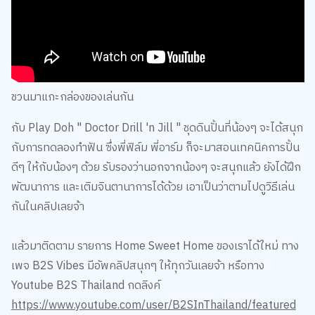
ชวนมาแกะกล่องของเล่นกัน
กับ Play Doh " Doctor Drill 'n Jill " ชุดดินปั้นที่น้องๆ จะได้สนุก
กับการทดลองทำฟัน ซึ่งพี่ฟิล์ม พี่อาร์ม ก็จะมาสอนเทคนิคการปั้น
ดีๆ ให้กับน้องๆ ด้วย รับรองว่านอกจากน้องๆ จะสนุกแล้ว ยังได้ฝึก
พัฒนาการ และเติมจินตานาการได้ด้วย เอาเป็นว่าตามไปดูวิธีเล่น
กันในคลิปเลยจ้า
แล้วมาติดตาม รายการ Home Sweet Home ของเราได้ใหม่ ทาง
เพจ B2S Vibes มีอัพคลิปสนุกๆ ให้ทุกวันเลยจ้า หรือทาง
Youtube B2S Thailand กดลิงค์
https://www.youtube.com/user/B2SInThailand/featured