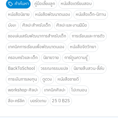
คำค้นหา
คู่มือเลี้ยงลูก
หนังสือเตรียมสอบ
หนังสือนิยาย
หนังสือพัฒนาตนเอง
หนังสือเด็ก-นิทาน
มังงะ
ศิลปะสำหรับเด็ก
ศิลปะและงานฝีมือ
ของเล่นเสริมพัฒนาการสำหรับเด็ก
การเรียนและการติว
เทคนิคการเรียนเพื่อพัฒนาตนเอง
หนังสือจิตวิทยา
ครอบครัวและเด็ก
นิยายวาย
การ์ตูนความรู้
BackToSchool
วรรณกรรมแปล
นิยายสืบสวน-ลี้ลับ
การเงินการลงทุน
ดูดวง
หนังสือขายดี
workshop-ศิลปะ
เทคนิคศิลปะ
โปเกมอน
สีอะคริลิค
บอร์ดเกม
25 ปี B2S